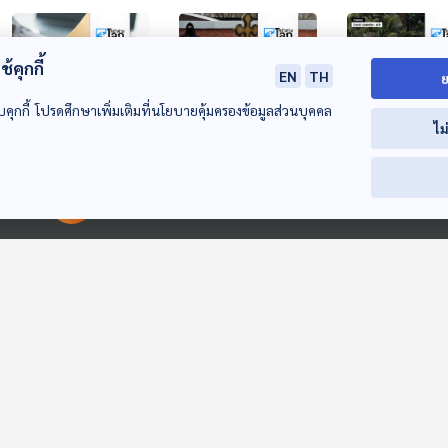
้คุกกี้
EN
TH
ย
บคุกกี้ โปรดศึกษาเพิ่มเติมที่นโยบายคุ้มครองข้อมูลส่วนบุคคล
ไม
เปิดรายงานการทุจริต
ขุดหลักฐานชี้รัสเซีย
ผู้นำอินโดนีเซีย
โลก
วางยาพิษสังหาร "นา
แผนเปลี่ยนหลัง
00:00:00
00:00:00
วาลนี"
สังกะสีทั้งประเ
หน้าต่างโลก
หน้าต่างโลก
หน้าต่างโลก