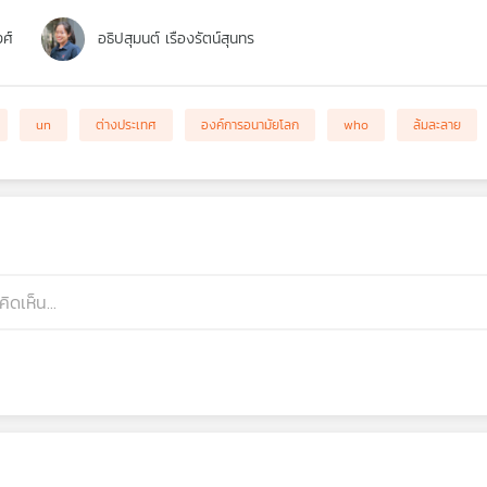
งศ์
อธิปสุมนต์ เรืองรัตน์สุนทร
un
ต่างประเทศ
องค์การอนามัยโลก
who
ล้มละลาย