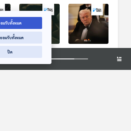
อมรับทั้งหมด
่ยอมรับทั้งหมด
ผุด
นักวิทย์แนะเลี่ยงนอน
จับตา "ทรัมป์" แถลง
ปิด
คา
ยาวชดเชยช่วงหยุด
นโยบายต่อสภาหลัง
ทศ
ยาว
ถูกศาลสูงคว่ำ
หน้าต่างโลก
หน้าต่างโลก
มาตรการภาษี