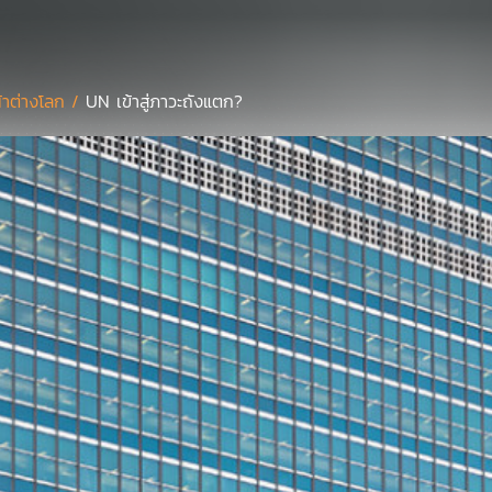
้าต่างโลก /
UN เข้าสู่ภาวะถังแตก?