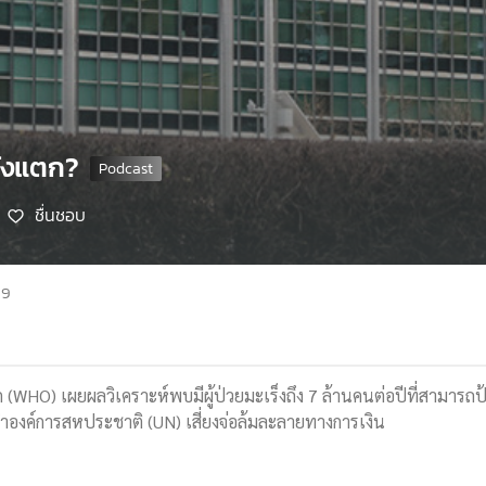
ถังแตก?
ชื่นชอบ
69
(WHO) เผยผลวิเคราะห์พบมีผู้ป่วยมะเร็งถึง 7 ล้านคนต่อปีที่สามารถป้อ
กทำองค์การสหประชาติ (UN) เสี่ยงจ่อล้มละลายทางการเงิน