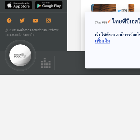
ไทยพีบีเอสใช
Ⓒ 2020 องค์การกระจายเสียงและแพร่ภาพ
เว็บไซต์ของเรามีการจัดเก็
สาธารณะแห่งประเทศไทย
เพิ่มเติม
จริงหรือไม่? ลดน้ำ
หนักไม่สำเร็จเพราะ
อดทนมุ่งมั่นไม่มาก
หน้าต่างโลก
พอ
ตอนที่เกี่ยวข้อง