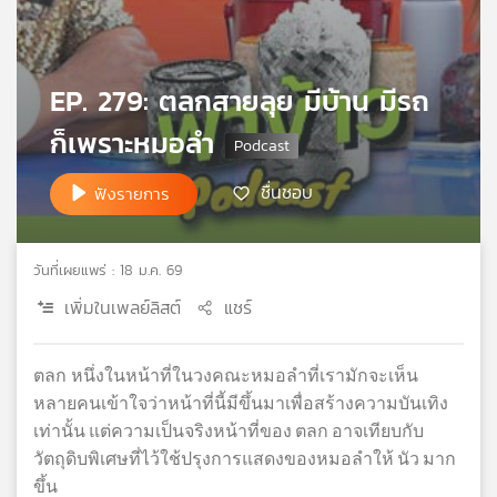
เครือ
ข่าย
วิทยุ
EP. 279: ตลกสายลุย มีบ้าน มีรถ
ไทย
พี
ก็เพราะหมอลำ
บี
เอส
ชื่นชอบ
ฟังรายการ
แผนที่
วันที่เผยแพร่ : 18 ม.ค. 69
วิทยุ
เครือ
เพิ่มในเพลย์ลิสต์
แชร์
ข่าย
ตลก
หนึ่งในหน้าที่ในวงคณะหมอลำที่เรามักจะเห็น
หลายคนเข้าใจว่าหน้าที่นี้มีขึ้นมาเพื่อสร้างความบันเทิง
เท่านั้น
แต่ความเป็นจริงหน้าที่ของ
ตลก
อาจเทียบกับ
วัตถุดิบพิเศษที่ไว้ใช้ปรุงการแสดงของหมอลำให้
นัว
มาก
ขึ้น