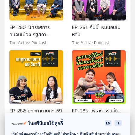
EP. 280: นิทรรศการ
EP. 281: คืนนี้...ผมนอนไม่
คนจนเมือง รัฐสภา
หลับ
CROSSs And Friends
The Active Podcast
The Active Podcast
EP. 282: ยกหูหานายกฯ 69
EP. 283: เพราะบุรีรัมย์ไม่
วินาที
ตอบโจทย์เทสของชีวิต
ไทยพีบีเอสใช้คุกกี้
EN
TH
The Active Podcast
The Active Podcast
ดาวน์โหลด Thai PBS Podcast Application
เว็บไซต์ของเรามีการจัดเก็บคุกกี้ โปรดศึกษาเพิ่มเติมที่นโยบายคุ้มครอง