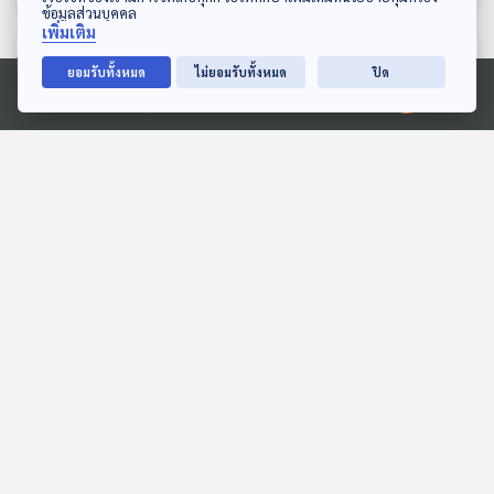
ข้อมูลส่วนบุคคล
เพิ่มเติม
ตอนที่เกี่ยวข้อง
ยอมรับทั้งหมด
ไม่ยอมรับทั้งหมด
ปิด
Ⓒ 2020 องค์การกระจายเสียงและแพร่ภาพสาธารณะแห่งประเทศไทย
EP. 123: สมมุติว่า! | กู้เงิน
EP. 90: สมมุติว่า! | ภูมิใจ
สะดุด หยุดแลนด์บริดจ์
ไทยได้เกินร้อย !!
สมมุติว่า
สมมุติว่า