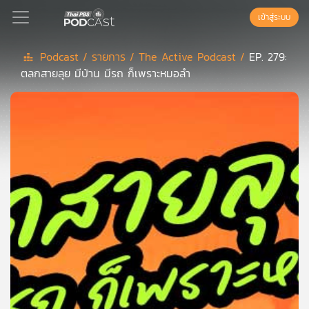
เข้าสู่ระบบ
Podcast /
รายการ /
The Active Podcast /
EP. 279:
ตลกสายลุย มีบ้าน มีรถ ก็เพราะหมอลำ
Podcast
เพล
ย์
ลิ
สต์
แนะนำ
เพล
ย์
ลิ
สต์
ของ