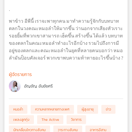
.
พาข้าว
อีพีนี้
เราจะพาทุกคน
มาทำความรู้จักกับบทบาท
ตลกในวงคณะหมอลำให้มากขึ้น
ว่านอกจากเสียงหัวเราะ
รอยยิ้มที่พวกเขาสามารถ
เฮ็ดขึ้น
สร้างขึ้น
ได้แล้ว
บทบาท
ของตลกในคณะหมอลำทำอะไรอีกบ้าง
รวมไปถึงการมี
อยู่ของตลกและคณะหมอลำในยุคที่หลายคนบอกว่า
หมอ
ลำมันป็อบคัลเจอร์
พวกเขาพบความท้าทายอะไรขึ้นบ้าง
?
ผู้จัดรายการ
อัญชัญ อันชัยศรี
หมอลำ
ความหลากหลายทางเพศ
ผู้สูงอายุ
ข่าว
เพลงลูกทุ่ง
The Active
วิชาการ
นักเคลื่อนไหวทางสังคม
วาระทางสังคม
อาหารอีสาน