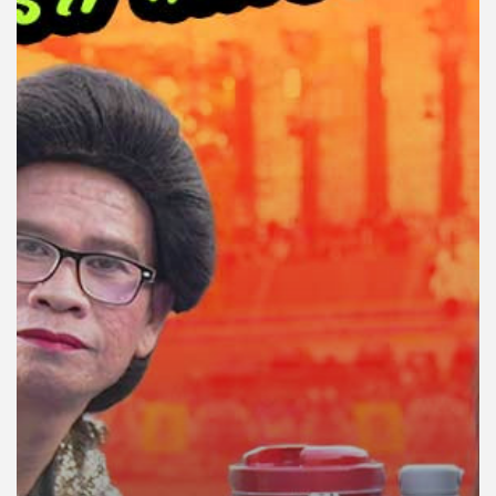
คุณ
เพลง
บทความ
ข่าว
และ
กิจกรรม
เกี่ยว
กับ
เรา