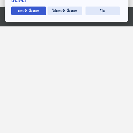
เพิ่มเติม
ตอนที่เกี่ยวข้อง
ยอมรับทั้งหมด
ไม่ยอมรับทั้งหมด
ปิด
Ⓒ 2020 องค์การกระจายเสียงและแพร่ภาพสาธารณะแห่งประเทศไทย
EP. 147: จับตา "โกงในโกง"
EP. 117: อ่านเกมการเมือง
จ่าย 3-5 แสน "แลกรอด"
"เพื่อไทย" รับสภาพ
โกงสอบ ?
"รัฐธรรมนูญสีน้ำเงิน" ?
ตอบโจทย์
ตอบโจทย์