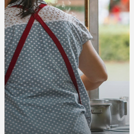
คุณ
เพลง
บทความ
ข่าว
และ
กิจกรรม
เกี่ยว
กับ
เรา