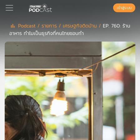
เข้าสู่ระบบ
Podcast /
รายการ /
เศรษฐกิจติดบ้าน /
EP. 760: ร้าน
อาหาร ทำไมเป็นธุรกิจที่คนไทยชอบทำ
Podcast
เพล
ย์
ลิ
สต์
แนะนำ
เพล
ย์
ลิ
สต์
ของ