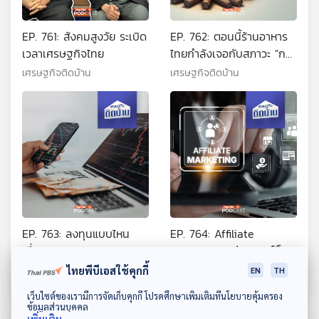
EP. 761: สังคมสูงวัย ระเบิด
EP. 762: ตอนนี้ร้านอาหาร
เวลาเศรษฐกิจไทย
ไทยกำลังเจอกับสภาวะ "กบ
ต้ม" จริงหรือ ?
เศรษฐกิจติดบ้าน
เศรษฐกิจติดบ้าน
EP. 763: ลงทุนแบบไหน
EP. 764: Affiliate
เสี่ยงโดนหลอก !!
Marketing แค่แปะลิงก์ก็ได้
เงินจริงหรือ ?
เศรษฐกิจติดบ้าน
เศรษฐกิจติดบ้าน
ไทยพีบีเอสใช้คุกกี้
EN
TH
ดาวน์โหลด Thai PBS Podcast Application
เว็บไซต์ของเรามีการจัดเก็บคุกกี้ โปรดศึกษาเพิ่มเติมที่นโยบายคุ้มครอง
ข้อมูลส่วนบุคคล