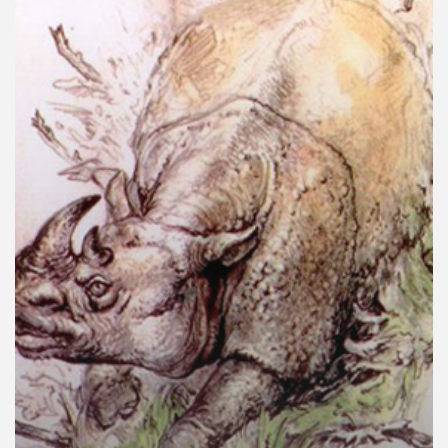
คุณ
เพลง
บทความ
ข่าว
และ
กิจกรรม
เกี่ยว
กับ
เรา