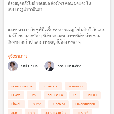
ห้องสมุดหลังไมค์ ขอเสนอ ล่องไพร ตอน มดแดง ใน
เล่ม เทวรูปชาวอินคา
.
ผลงานจาก มาลัย ชูพินิจเรื่องราวการผจญภัยในป่าลึกลับและ
สัตว์ร้ายนานาชนิด ๆ ที่ถ่ายทอดด้วยภาษาที่อ่านง่าย ชวน
ติดตาม คนรักป่าและการผจญภัยไม่ควรพลาด
ผู้จัดรายการ
รัศมี มณีนิล
จิตริน เมฆเหลือง
ห้องสมุดหลังไมค์
หนังสือเสียง
วรรณกรรม
หนังสือ
นิทาน
รัศมี มณีนิล
ป่า
นักเขียน
เรื่องสั้น
นวนิยาย
หนังสือเก่า
หนังสือสมัยก่อน
อินคา
มายา
จิตริน เมฆเหลือง
อเมริกาใต้