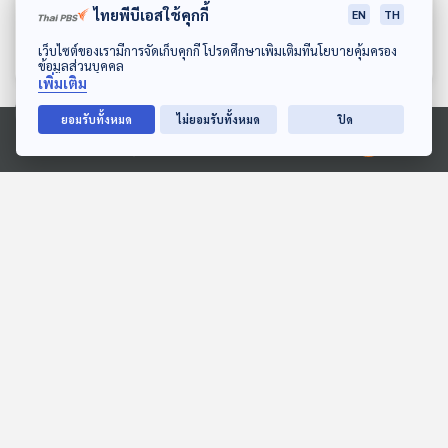
คนสุดท้าย
เหลืองคนสุดท้าย
ไทยพีบีเอสใช้คุกกี้
EN
TH
ห้องสมุดหลังไมค์
ห้องสมุดหลังไมค์
ดาวน์โหลด Thai PBS Podcast Application
เว็บไซต์ของเรามีการจัดเก็บคุกกี้ โปรดศึกษาเพิ่มเติมที่นโยบายคุ้มครอง
ข้อมูลส่วนบุคคล
เพิ่มเติม
ยอมรับทั้งหมด
ไม่ยอมรับทั้งหมด
ปิด
ตอนที่เกี่ยวข้อง
Ⓒ 2020 องค์การกระจายเสียงและแพร่ภาพสาธารณะแห่งประเทศไทย
EP. 16: ล่องไพร เทวรูปชาว
EP. 1982: ทำไมเหนือเกาะถึง
อินคา
มีเมฆเยอะมาก
ห้องสมุดหลังไมค์
พระอาทิตย์ยิ้มแฉ่ง