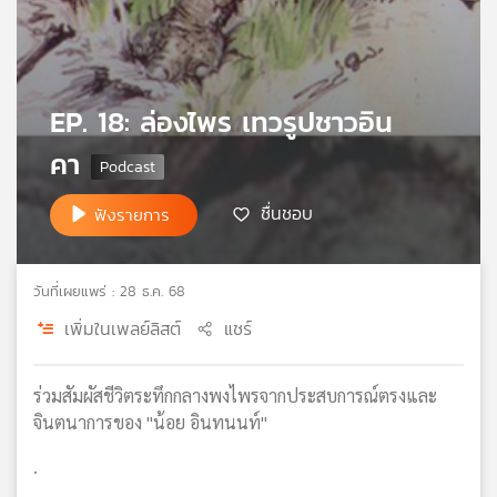
เครือ
ข่าย
วิทยุ
ไทย
EP. 18: ล่องไพร เทวรูปชาวอิน
พี
บี
คา
เอส
ชื่นชอบ
ฟังรายการ
แผนที่
วิทยุ
วันที่เผยแพร่ : 28 ธ.ค. 68
เครือ
ข่าย
เพิ่มในเพลย์ลิสต์
แชร์
ร่วมสัมผัสชีวิตระทึกกลางพงไพรจากประสบการณ์ตรงและ
จินตนาการของ "น้อย อินทนนท์"
.