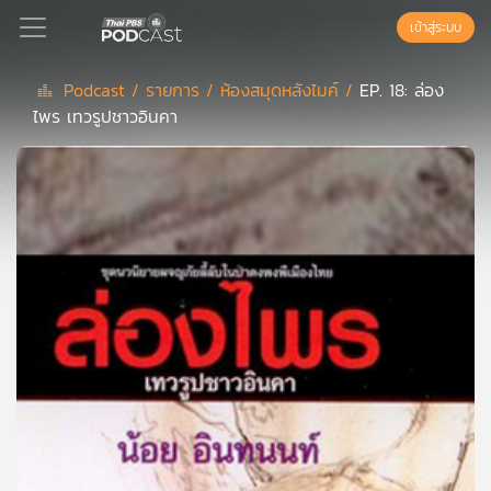
เข้าสู่ระบบ
Podcast /
รายการ /
ห้องสมุดหลังไมค์ /
EP. 18: ล่อง
ไพร เทวรูปชาวอินคา
Podcast
เพล
ย์
ลิ
สต์
แนะนำ
เพล
ย์
ลิ
สต์
ของ