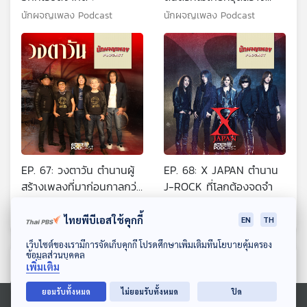
ปรากฏการณ์
นักผจญเพลง Podcast
นักผจญเพลง Podcast
EP. 67: วงตาวัน ตำนานผู้
EP. 68: X JAPAN ตำนาน
สร้างเพลงที่มาก่อนกาลกว่า
J-ROCK ที่โลกต้องจดจำ
40 ปี
นักผจญเพลง Podcast
นักผจญเพลง Podcast
ไทยพีบีเอสใช้คุกกี้
EN
TH
ดาวน์โหลด Thai PBS Podcast Application
เว็บไซต์ของเรามีการจัดเก็บคุกกี้ โปรดศึกษาเพิ่มเติมที่นโยบายคุ้มครอง
ข้อมูลส่วนบุคคล
ตอนที่เกี่ยวข้อง
เพิ่มเติม
ยอมรับทั้งหมด
ไม่ยอมรับทั้งหมด
ปิด