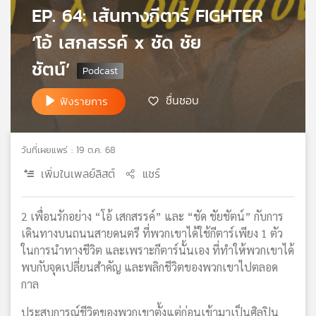
EP. 64: เส้นทางกีตาร์ FIGHTER
เครือ
ข่าย
‘โอ้ เสกสรรค์ x ชัด ชัย
วิทยุ
ไทย
ชัตน์’
พี
บี
ชื่นชอบ
ฟังรายการ
เอส
วันที่เผยแพร่ : 19 ต.ค. 68
แผนที่
เพิ่มในเพลย์ลิสต์
แชร์
วิทยุ
เครือ
ข่าย
2 เพื่อนรักอย่าง “โอ้ เสกสรรค์” และ “ชัด ชัยชัตน์” กับการ
เดินทางบนถนนสายดนตรี ที่พวกเขาได้ใช้กีตาร์เพียง 1 ตัว
ในการนำทางชีวิต และเพราะกีตาร์นั้นเอง ที่ทำให้พวกเขาได้
พบกับจุดเปลี่ยนสำคัญ และพลิกชีวิตของพวกเขาไปตลอด
กาล
ประสบการณ์ชีวิตของพวกเขาตั้งแต่ก่อนเข้ามาเป็นศิลปิน