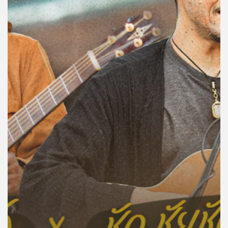
คุณ
เพลง
บทความ
ข่าว
และ
กิจกรรม
เกี่ยว
กับ
เรา