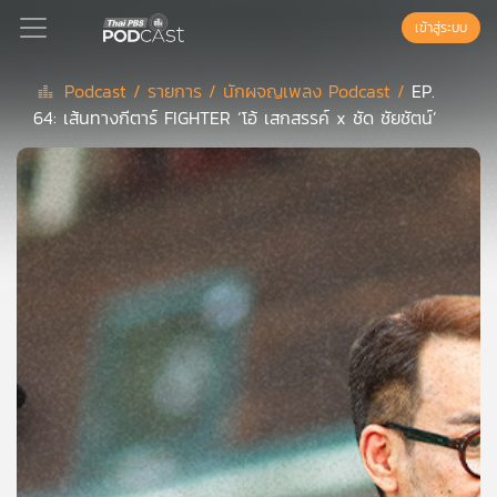
เข้าสู่ระบบ
Podcast /
รายการ /
นักผจญเพลง Podcast /
EP.
64: เส้นทางกีตาร์ FIGHTER ‘โอ้ เสกสรรค์ x ชัด ชัยชัตน์’
Podcast
เพล
ย์
ลิ
สต์
แนะนำ
เพล
ย์
ลิ
สต์
ของ