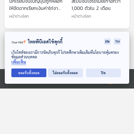
นักเรียนจีนในญี่ปุ่นถูกหลอก
สเปนจับโจรขโมยเก้าอี้กว่า
ให้จัดฉากเรียกเงินค่าไถ่จาก
1,000 ตัวใน 2 เดือน
พ่อแม่
หน้าต่างโลก
หน้าต่างโลก
ตอนที่เกี่ยวข้อง
ไทยพีบีเอสใช้คุกกี้
EN
TH
ดาวน์โหลด Thai PBS Podcast Application
เว็บไซต์ของเรามีการจัดเก็บคุกกี้ โปรดศึกษาเพิ่มเติมที่นโยบายคุ้มครอง
ข้อมูลส่วนบุคคล
เพิ่มเติม
ยอมรับทั้งหมด
ไม่ยอมรับทั้งหมด
ปิด
Ⓒ 2020 องค์การกระจายเสียงและแพร่ภาพสาธารณะแห่งประเทศไทย
EP. 188: รัฏฐพิชญ์ จันทร
EP. 137: อภิญญาพัชญ์
โฆษิต | รอบ 14.00 | วันเด็ก
ตระการตาทิพย์ | รอบ
2569
10.00 | วันเด็ก 2569
Podcaster ตัวน้อย
Podcaster ตัวน้อย