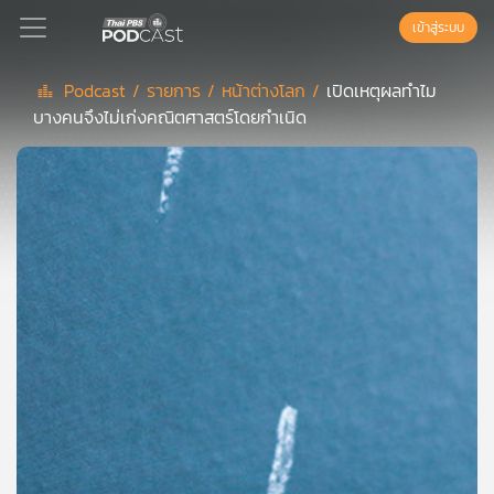
เข้าสู่ระบบ
Podcast /
รายการ /
หน้าต่างโลก /
เปิดเหตุผลทำไม
บางคนจึงไม่เก่งคณิตศาสตร์โดยกำเนิด
Podcast
เพล
ย์
ลิ
สต์
แนะนำ
เพล
ย์
ลิ
สต์
ของ