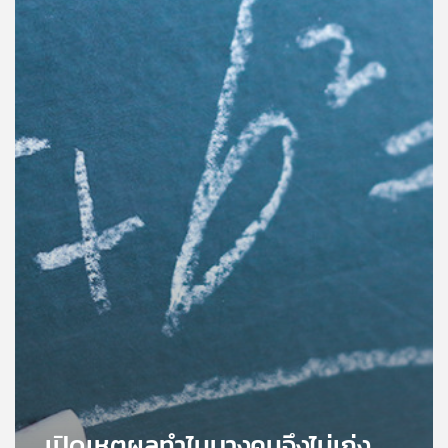
คุณ
เพลง
บทความ
ข่าว
และ
กิจกรรม
เกี่ยว
กับ
เรา
เปิดเหตุผลทำไมบางคนจึงไม่เก่ง