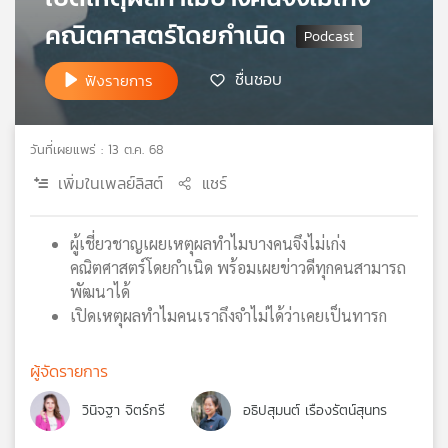
เครือ
คณิตศาสตร์โดยกำเนิด
ข่าย
วิทยุ
ชื่นชอบ
ฟังรายการ
ไทย
พี
บี
วันที่เผยแพร่ : 13 ต.ค. 68
เอส
เพิ่มในเพลย์ลิสต์
แชร์
แผนที่
ผู้เชี่ยวชาญเผยเหตุผลทำไมบางคนจึงไม่เก่ง
วิทยุ
คณิตศาสตร์โดยกำเนิด พร้อมเผยข่าวดีทุกคนสามารถ
เครือ
พัฒนาได้
ข่าย
เปิดเหตุผลทำไมคนเราถึงจำไม่ได้ว่าเคยเป็นทารก
ผู้จัดรายการ
วินิจฐา จิตร์กรี
อธิปสุมนต์ เรืองรัตน์สุนทร