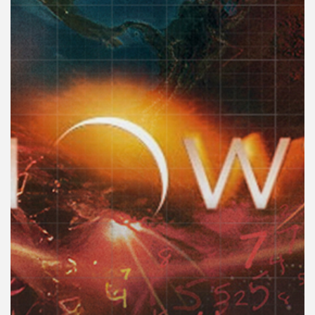
คุณ
เพลง
บทความ
ข่าว
และ
กิจกรรม
เกี่ยว
กับ
เรา