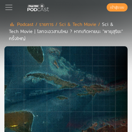
เข้าสู่ระบบ
Podcast /
รายการ /
Sci & Tech Movie /
Sci &
Tech Movie | โลกจะอวสานไหม ? หากเกิดหายนะ "พายุสุริยะ"
Podcast
ครั้งใหญ่
เพล
ย์
ลิ
สต์
แนะนำ
เพล
ย์
ลิ
สต์
ของ