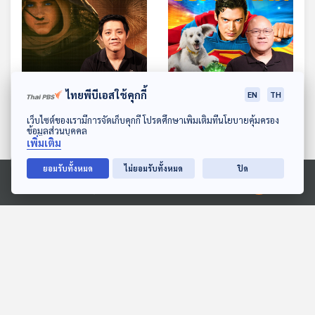
ไทยพีบีเอสใช้คุกกี้
EN
TH
Sci & Tech Movie | ถ้า
Sci & Tech Movie | ขุม
ดาวน์โหลด Thai PBS Podcast Application
เว็บไซต์ของเรามีการจัดเก็บคุกกี้ โปรดศึกษาเพิ่มเติมที่นโยบายคุ้มครอง
โลกไร้จักรกล AI เหมือนใน
พลัง Superman กับเรื่อง
ข้อมูลส่วนบุคคล
Dune จะเกิดอะไรขึ้น ?
จริงบนโลกวิทยาศาสตร์
เพิ่มเติม
Sci & Tech Movie
Sci & Tech Movie
ยอมรับทั้งหมด
ไม่ยอมรับทั้งหมด
ปิด
Ⓒ 2020 องค์การกระจายเสียงและแพร่ภาพสาธารณะแห่งประเทศไทย
ตอนที่เกี่ยวข้อง