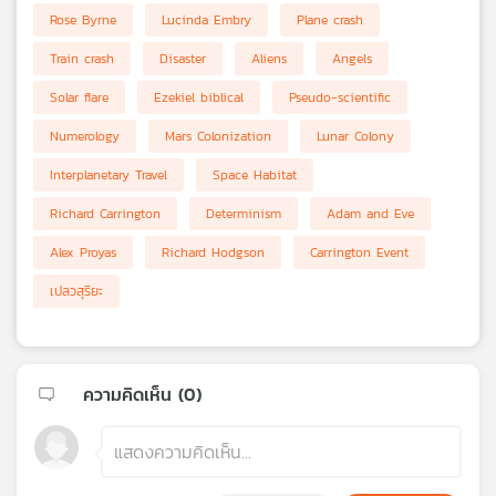
Rose Byrne
Lucinda Embry
Plane crash
Train crash
Disaster
Aliens
Angels
Solar flare
Ezekiel biblical
Pseudo-scientific
Numerology
Mars Colonization
Lunar Colony
Interplanetary Travel
Space Habitat
Richard Carrington
Determinism
Adam and Eve
Alex Proyas
Richard Hodgson
Carrington Event
เปลวสุริยะ
ความคิดเห็น (
0
)