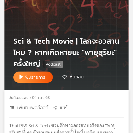
เครือ
ข่าย
วิทยุ
ไทย
พี
Sci & Tech Movie | โลกจะอวสาน
บี
เอส
ไหม ? หากเกิดหายนะ "พายุสุริยะ"
ครั้งใหญ่
แผนที่
วิทยุ
ชื่นชอบ
ฟังรายการ
เครือ
ข่าย
วันที่เผยแพร่ : 04 ต.ค. 68
เพิ่มในเพลย์ลิสต์
แชร์
Thai PBS Sci & Tech ชวนศึกษาผลกระทบจริงของ "พายุ
สุริยะ" ที่เคยทำลายระบบสื่อสารทั้งโลกในอดีต และหาก