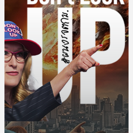
คุณ
เพลง
บทความ
ข่าว
และ
กิจกรรม
เกี่ยว
กับ
เรา