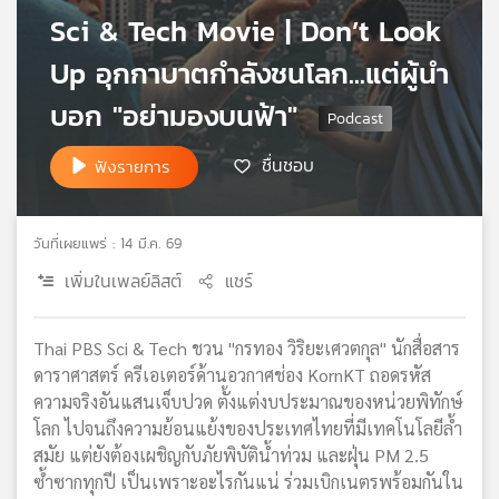
Sci & Tech Movie | Don’t Look
เครือ
ข่าย
Up อุกกาบาตกำลังชนโลก...แต่ผู้นำ
วิทยุ
ไทย
บอก "อย่ามองบนฟ้า"
พี
บี
ชื่นชอบ
ฟังรายการ
เอส
วันที่เผยแพร่ : 14 มี.ค. 69
แผนที่
วิทยุ
เพิ่มในเพลย์ลิสต์
แชร์
เครือ
ข่าย
Thai PBS Sci & Tech ชวน "กรทอง วิริยะเศวตกุล" นักสื่อสาร
ดาราศาสตร์ ครีเอเตอร์ด้านอวกาศช่อง KornKT ถอดรหัส
ความจริงอันแสนเจ็บปวด ตั้งแต่งบประมาณของหน่วยพิทักษ์
โลก ไปจนถึงความย้อนแย้งของประเทศไทยที่มีเทคโนโลยีล้ำ
สมัย แต่ยังต้องเผชิญกับภัยพิบัติน้ำท่วม และฝุ่น PM 2.5
ซ้ำซากทุกปี เป็นเพราะอะไรกันแน่ ร่วมเบิกเนตรพร้อมกันใน