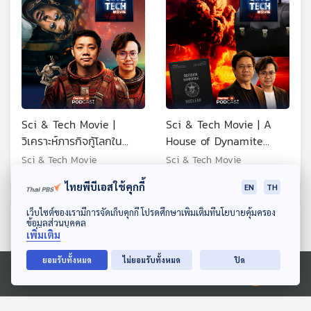
Sci & Tech Movie |
Sci & Tech Movie | A
วิเคราะห์ภารกิจกู้โลกใน
House of Dynamite
Project Hail Mary
ความลับกระเป๋าและสมุดปก
Sci & Tech Movie
Sci & Tech Movie
วิทยาศาสตร์คือทางรอด
ดำ สั่งนิวเคลียร์ล้างโลก
ไทยพีบีเอสใช้คุกกี้
EN
TH
เดียว
ดาวน์โหลด Thai PBS Podcast Application
เว็บไซต์ของเรามีการจัดเก็บคุกกี้ โปรดศึกษาเพิ่มเติมที่นโยบายคุ้มครอง
ตอนที่เกี่ยวข้อง
ข้อมูลส่วนบุคคล
เพิ่มเติม
ยอมรับทั้งหมด
ไม่ยอมรับทั้งหมด
ปิด
Ⓒ 2020 องค์การกระจายเสียงและแพร่ภาพสาธารณะแห่งประเทศไทย