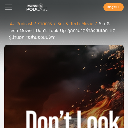
เข้าสู่ระบบ
Podcast /
รายการ /
Sci & Tech Movie /
Sci &
Tech Movie | Don’t Look Up อุกกาบาตกำลังชนโลก...แต่
Podcast
ผู้นำบอก "อย่ามองบนฟ้า"
เพล
ย์
ลิ
สต์
แนะนำ
เพล
ย์
ลิ
สต์
ของ