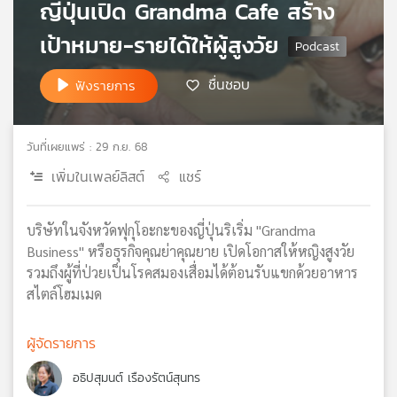
ญี่ปุ่นเปิด Grandma Cafe สร้าง
เครือ
เป้าหมาย-รายได้ให้ผู้สูงวัย
ข่าย
วิทยุ
ไทย
ชื่นชอบ
ฟังรายการ
พี
บี
เอส
วันที่เผยแพร่ : 29 ก.ย. 68
เพิ่มในเพลย์ลิสต์
แชร์
แผนที่
วิทยุ
บริษัทในจังหวัดฟุกุโอะกะของญี่ปุ่นริเริ่ม "Grandma
เครือ
Business" หรือธุรกิจคุณย่าคุณยาย เปิดโอกาสให้หญิงสูงวัย
ข่าย
รวมถึงผู้ที่ป่วยเป็นโรคสมองเสื่อมได้ต้อนรับแขกด้วยอาหาร
สไตล์โฮมเมด
ผู้จัดรายการ
อธิปสุมนต์ เรืองรัตน์สุนทร