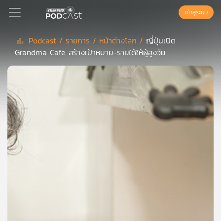
เข้าสู่ระบบ
Podcast /
รายการ /
หน้าต่างโลก /
ญี่ปุ่นเปิด
Grandma Cafe สร้างเป้าหมาย-รายได้ให้ผู้สูงวัย
Podcast
เพล
ย์
ลิ
สต์
แนะนำ
เพล
ย์
ลิ
สต์
ของ