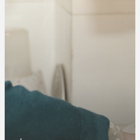
คุณ
เพลง
บทความ
ข่าว
และ
กิจกรรม
เกี่ยว
กับ
เรา