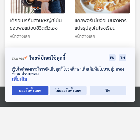
เด็กอเมริกันส่วนใหญ่ใช้ปืน
แคลิฟอร์เนียจ่อแบนอาหาร
ของพ่อแม่จบชีวิตตัวเอง
แปรรูปสูงในโรงเรียน
หน้าต่างโลก
หน้าต่างโลก
ไทยพีบีเอสใช้คุกกี้
EN
TH
ตอนที่เกี่ยวข้อง
ดาวน์โหลด Thai PBS Podcast Application
เว็บไซต์ของเรามีการจัดเก็บคุกกี้ โปรดศึกษาเพิ่มเติมที่นโยบายคุ้มครอง
ข้อมูลส่วนบุคคล
เพิ่มเติม
ยอมรับทั้งหมด
ไม่ยอมรับทั้งหมด
ปิด
Ⓒ 2020 องค์การกระจายเสียงและแพร่ภาพสาธารณะแห่งประเทศไทย
EP. 241: ญี่ปุ่นเตรียมนำ
โตเกียวดันพนักงานสวมใส่
ตัวอย่างดาวอังคารกลับ
เสื้อยืด-กางเกงขาสั้นรับ