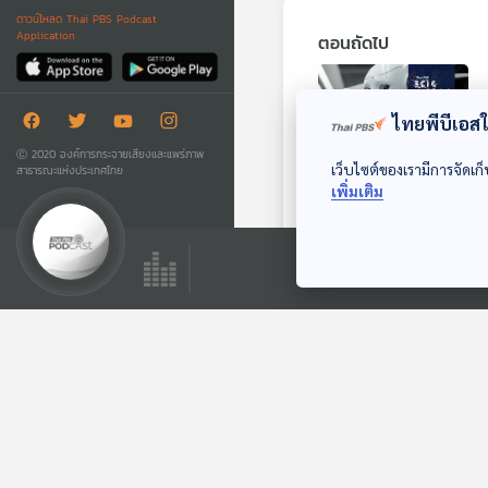
ดาวน์โหลด Thai PBS Podcast
Application
ตอนถัดไป
ไทยพีบีเอสใช
Ⓒ 2020 องค์การกระจายเสียงและแพร่ภาพ
เว็บไซต์ของเรามีการจัดเก็
สาธารณะแห่งประเทศไทย
เพิ่มเติม
EP. 874: เทคโนโลยีหุ่
ยนต์ในไทย กำลังไป
ถึงไหน
Sci & Tech
ตอนที่เกี่ยวข้อง