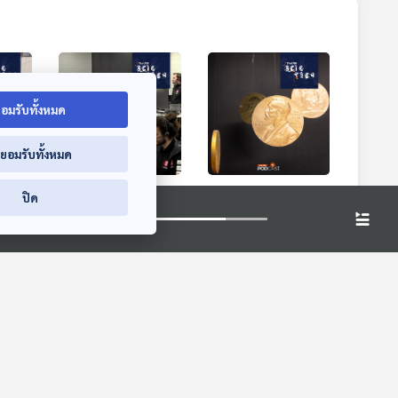
อมรับทั้งหมด
่ยอมรับทั้งหมด
ล
EP. 878: เบื้องหลัง
EP. 879: รางวัลโน
ปิด
น
การทำงานส่งยาน
เบล 2025 กับงาน
el
HAKUTO-R ลงจอด
วิจัยที่สร้างการ
Sci & Tech
Sci & Tech
ดวงจันทร์ผ่าน
เปลี่ยนแปลง
ประสบการณ์คนไทย