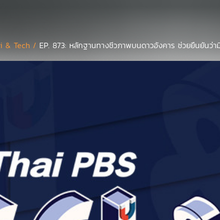
i & Tech /
EP. 873: หลักฐานทางชีวภาพบนดาวอังคาร ช่วยยืนยันว่ามีสิ่