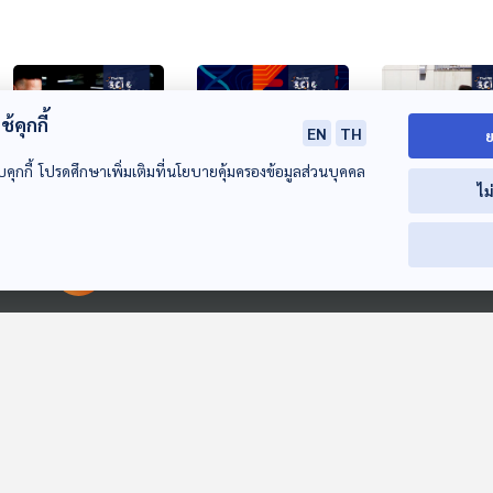
้คุกกี้
EN
TH
ย
บคุกกี้ โปรดศึกษาเพิ่มเติมที่นโยบายคุ้มครองข้อมูลส่วนบุคคล
ไม
EP. 875: หลักฐาน
EP. 876: AI พลิก
EP. 877: รางวั
ใหม่เปลี่ยนมุมมอง
โฉมวงการ
วิทยาศาสตร์ชว
00:00:00
00:00:00
เรื่องวิวัฒนาการ
วิทยาศาสตร์
ฉุกคิด "Ig Nob
Sci & Tech
Sci & Tech
Sci & Tech
มนุษย์
2025"