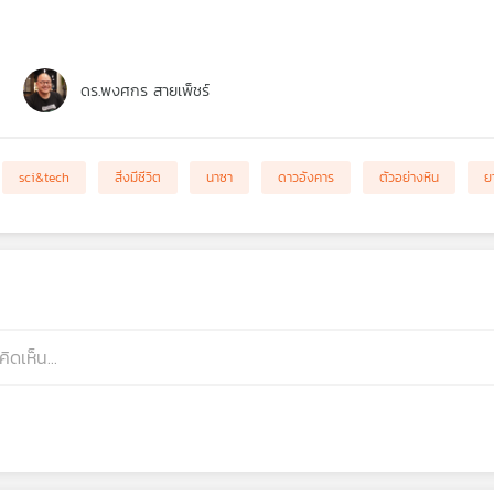
ดร.พงศกร สายเพ็ชร์
sci&tech
สิ่งมีชีวิต
นาซา
ดาวอังคาร
ตัวอย่างหิน
ย