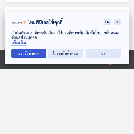
ตอนที่เกี่ยวข้อง
ไทยพีบีเอสใช้คุกกี้
EN
TH
ดาวน์โหลด Thai PBS Podcast Application
เว็บไซต์ของเรามีการจัดเก็บคุกกี้ โปรดศึกษาเพิ่มเติมที่นโยบายคุ้มครอง
ข้อมูลส่วนบุคคล
เพิ่มเติม
ยอมรับทั้งหมด
ไม่ยอมรับทั้งหมด
ปิด
Ⓒ 2020 องค์การกระจายเสียงและแพร่ภาพสาธารณะแห่งประเทศไทย
EP. 5: ล่องไพร เสือกึ่ง
EP. 2013: ชุดเกราะ...ของพี่
พุทธกาล
จระเข้
ห้องสมุดหลังไมค์
พระอาทิตย์ยิ้มแฉ่ง