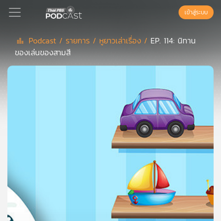
เข้าสู่ระบบ
Podcast /
รายการ /
หูยาวเล่าเรื่อง /
EP. 114: นิทาน
ของเล่นของสามสี
Podcast
เพล
ย์
ลิ
สต์
แนะนำ
เพล
ย์
ลิ
สต์
ของ