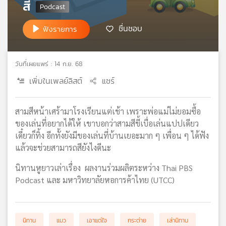
สี
เครือ
ข่าย
ชื่นชอบ
ฟังรายการ
วิทยุ
ไทย
พี
วันที่เผยแพร่ : 14 ก.ย. 68
บี
เอส
เพิ่มในเพลย์ลิสต์
แชร์
สามสีหน้าเศร้ามาโรงเรียนแต่เช้า เพราะพ่อแม่ไม่ยอมซื้อ
แผนที่
ของเล่นที่อยากได้ให้ เขาบอกว่าสามสีขี้เบื่อเล่นแปปเดียว
วิทยุ
เดี๋ยวก็ทิ้ง อีกทั้งยังมีของเล่นที่บ้านเยอะมาก ๆ เพื่อน ๆ ได้ฟัง
เครือ
แล้วจะช่วยสามารถสียังไงดีนะ
ข่าย
นิทานหูยาวเล่าเรื่อง ผลงานร่วมผลิตระหว่าง Thai PBS
Podcast และ มหาวิทยาลัยหอการค้าไทย (UTCC)
นิทาน
แมว
เอาแต่ใจ
กระต่าย
เล่านิทาน