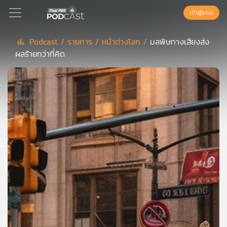
เข้าสู่ระบบ
Podcast /
รายการ /
หน้าต่างโลก /
มลพิษทางเสียงส่ง
ผลร้ายกว่าที่คิด
Podcast
เพล
ย์
ลิ
สต์
แนะนำ
เพล
ย์
ลิ
สต์
ของ