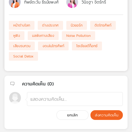
ทิพย์ตะวัน ธีรนัยพงศ์
วินิจฐา จิตร์กรี
หน้าต่างโลก
ต่างประเทศ
นิวยอร์ก
ติดโทรศัพท์
หูฟัง
มลพิษทางเสียง
Noise Pollution
เสียงรบกวน
งดเล่นโทรศัพท์
โซเชียลดีท็อกซ์
Social Detox
ความคิดเห็น (
0
)
ยกเลิก
ส่งความคิดเห็น