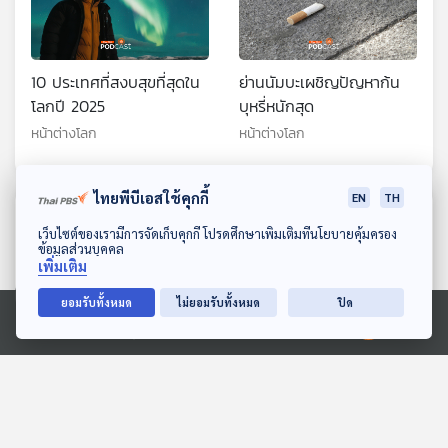
10 ประเทศที่สงบสุขที่สุดใน
ย่านนัมบะเผชิญปัญหาก้น
โลกปี 2025
บุหรี่หนักสุด
หน้าต่างโลก
หน้าต่างโลก
ไทยพีบีเอสใช้คุกกี้
EN
TH
ตอนที่เกี่ยวข้อง
ดาวน์โหลด Thai PBS Podcast Application
เว็บไซต์ของเรามีการจัดเก็บคุกกี้ โปรดศึกษาเพิ่มเติมที่นโยบายคุ้มครอง
ข้อมูลส่วนบุคคล
เพิ่มเติม
ยอมรับทั้งหมด
ไม่ยอมรับทั้งหมด
ปิด
Ⓒ 2020 องค์การกระจายเสียงและแพร่ภาพสาธารณะแห่งประเทศไทย
จีนเตรียมสร้างสังคมเป็น
Free Party งานดนตรี