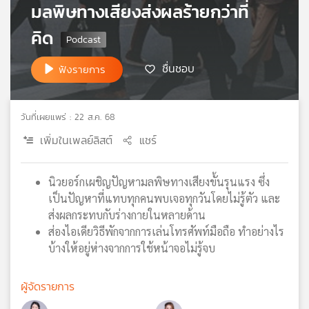
มลพิษทางเสียงส่งผลร้ายกว่าที่
เครือ
ข่าย
คิด
วิทยุ
ไทย
ชื่นชอบ
ฟังรายการ
พี
บี
เอส
วันที่เผยแพร่ : 22 ส.ค. 68
เพิ่มในเพลย์ลิสต์
แชร์
แผนที่
วิทยุ
นิวยอร์กเผชิญปัญหามลพิษทางเสียงขั้นรุนแรง ซึ่ง
เครือ
เป็นปัญหาที่แทบทุกคนพบเจอทุกวันโดยไม่รู้ตัว และ
ข่าย
ส่งผลกระทบกับร่างกายในหลายด้าน
ส่องไอเดียวิธีพักจากการเล่นโทรศัพท์มือถือ ทำอย่างไร
บ้างให้อยู่ห่างจากการใช้หน้าจอไม่รู้จบ
ผู้จัดรายการ