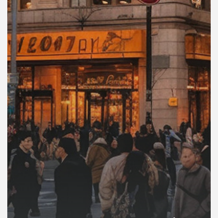
คุณ
เพลง
บทความ
ข่าว
และ
กิจกรรม
เกี่ยว
กับ
เรา