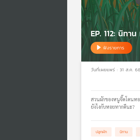
EP. 112: นิทา
ฟังรายการ
วันที่เผยแพร่ : 31 ส.ค. 6
สวนผักของหนูจี๊ดโดนหอ
ยังไงกับหอยทากดีนะ?
ปลูกผัก
นิทาน