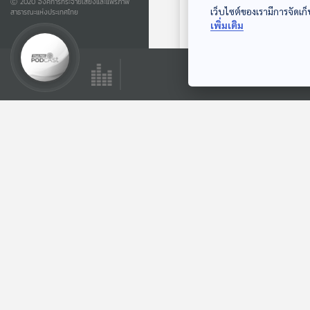
Ⓒ 2020 องค์การกระจายเสียงและแพร่ภาพ
เว็บไซต์ของเรามีการจัดเก็
สาธารณะแห่งประเทศไทย
EP. 113: นิทาน สามสี
เพิ่มเติม
จะจับหิ่งห้อยไปเลี้ยง
ไหมนะ
หูยาวเล่าเรื่อง
ตอนที่เกี่ยวข้อง
EP. 2063: เมนูจ๊วบๆ
ของเจ้าแปดขา
พระอาทิตย์ยิ้มแฉ่ง