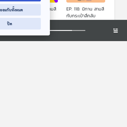
แฟ้ม
EP. 117: นิทาน สามสี
EP. 118: นิทาน สามสี
่ยอมรับทั้งหมด
๊ด
ซุปเปอร์เหมียว
กับกระเป๋าลึกลับ
หูยาวเล่าเรื่อง
หูยาวเล่าเรื่อง
ปิด
 เสือ
EP. 135: นิทาน วิ่ง
คืนนึงเราฝันกี่เรื่อง
เล่นกับมะแมร์
กันแน่
หูยาวเล่าเรื่อง
พระอาทิตย์ยิ้มแฉ่ง