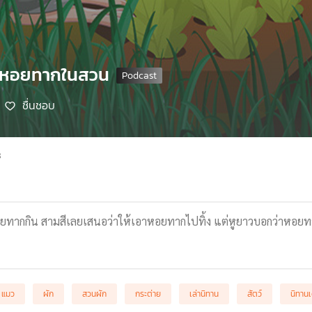
น หอยทากในสวน
ชื่นชอบ
8
ยทากกิน สามสีเลยเสนอว่าให้เอาหอยทากไปทิ้ง แต่หูยาวบอกว่าหอยทา
แมว
ผัก
สวนผัก
กระต่าย
เล่านิทาน
สัตว์
นิทานเ