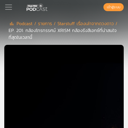
เข้าสู่ระบบ
Podcast /
รายการ /
Starstuff เรื่องเล่าจากดวงดาว /
EP. 201: กล้องโทรทรรศน์ XRISM กล้องรังสีเอกซ์ที่น่าสนใจ
Podcast
ที่สุดในเวลานี้
เพล
ย์
ลิ
สต์
แนะนำ
เพล
ย์
ลิ
สต์
ของ