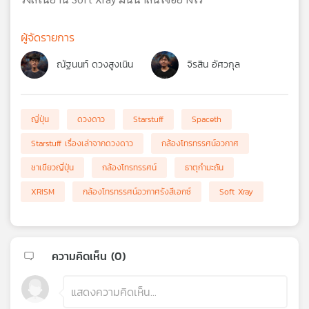
ผู้จัดรายการ
ณัฐนนท์ ดวงสูงเนิน
จิรสิน อัศวกุล
ญี่ปุ่น
ดวงดาว
Starstuff
Spaceth
Starstuff เรื่องเล่าจากดวงดาว
กล้องโทรทรรศน์อวกาศ
ชาเขียวญี่ปุ่น
กล้องโทรทรรศน์
ธาตุกำมะถัน
XRISM
กล้องโทรทรรศน์อวกาศรังสีเอกซ์
Soft Xray
ความคิดเห็น (
0
)