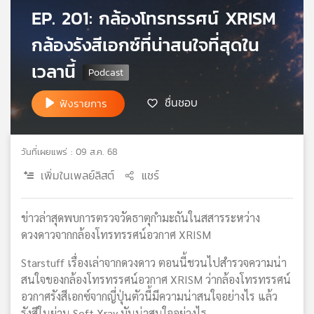
EP. 201: กล้องโทรทรรศน์ XRISM
เครือ
ข่าย
กล้องรังสีเอกซ์ที่น่าสนใจที่สุดใน
วิทยุ
ไทย
เวลานี้
พี
บี
ชื่นชอบ
ฟังรายการ
เอส
วันที่เผยแพร่ : 09 ส.ค. 68
แผนที่
เพิ่มในเพลย์ลิสต์
แชร์
วิทยุ
เครือ
ข่าย
ข่าวล่าสุดพบการตรวจวัดธาตุกำมะถันในสสารระหว่าง
ดวงดาวจากกล้องโทรทรรศน์อวกาศ XRISM
Starstuff เรื่องเล่าจากดวงดาว ตอนนี้ชวนไปสำรวจความน่า
สนใจของกล้องโทรทรรศน์อวกาศ XRISM ว่ากล้องโทรทรรศน์
อวกาศรังสีเอกซ์จากญี่ปุ่นตัวนี้มีความน่าสนใจอย่างไร แล้ว
รังสีในย่าน Soft Xray มันน่าสนใจอย่างไร