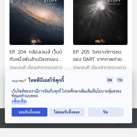
EP. 204: กล้องเจมส์ เว็บบ์
EP. 205: วิเคราะห์การชน
กับหนึ่งพันล้านปีแรกของ
ของ DART จากภาพถ่าย
เอกภพ
ของ LICIACube
Starstuff เรื่องเล่าจากดวงดาว
Starstuff เรื่องเล่าจากดวงดาว
ไทยพีบีเอสใช้คุกกี้
EN
TH
ดาวน์โหลด Thai PBS Podcast Application
เว็บไซต์ของเรามีการจัดเก็บคุกกี้ โปรดศึกษาเพิ่มเติมที่นโยบายคุ้มครอง
ตอนที่เกี่ยวข้อง
ข้อมูลส่วนบุคคล
เพิ่มเติม
ยอมรับทั้งหมด
ไม่ยอมรับทั้งหมด
ปิด
Ⓒ 2020 องค์การกระจายเสียงและแพร่ภาพสาธารณะแห่งประเทศไทย