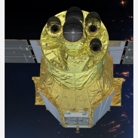
คุณ
เพลง
บทความ
ข่าว
และ
กิจกรรม
เกี่ยว
กับ
เรา