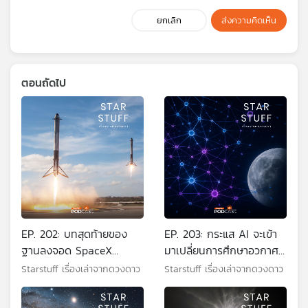
ยกเลิก
ส่งความคิดเห็น
ตอนถัดไป
EP. 202: บทสุดท้ายของ
EP. 203: กระแส AI จะเข้า
ฐานลงจอด SpaceX
มาเปลี่ยนการศึกษาอวกาศ
Landing Zone 1
อย่างไร
Starstuff เรื่องเล่าจากดวงดาว
Starstuff เรื่องเล่าจากดวงดาว