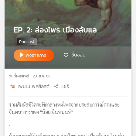
เครือ
ข่าย
วิทยุ
ไทย
EP. 2: ล่องไพร เมืองลับแล
พี
บี
เอส
ชื่นชอบ
ฟังรายการ
แผนที่
วิทยุ
วันที่เผยแพร่ : 23 ส.ค. 68
เครือ
เพิ่มในเพลย์ลิสต์
แชร์
ข่าย
ร่วมสัมผัสชีวิตระทึกกลางพงไพรจากประสบการณ์ตรงและ
จินตนาการของ "น้อย อินทนนท์"
.