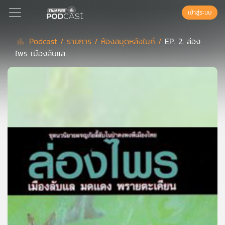
เข้าสู่ระบบ
Podcast /
รายการ /
ห้องสมุดหลังไมค์ /
EP. 2: ล่อง
ไพร เมืองลับแล
Podcast
เพล
ย์
ลิ
สต์
แนะนำ
เพล
ย์
ลิ
สต์
ของ