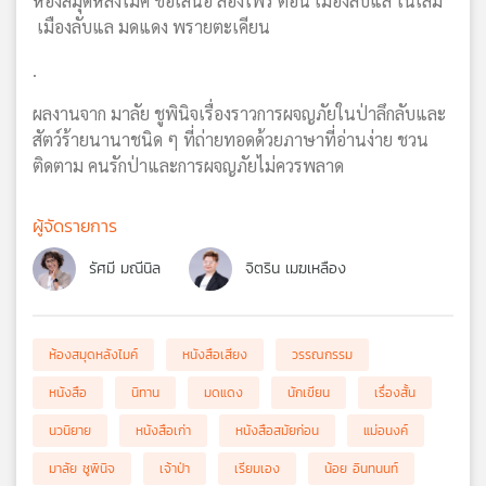
ห้องสมุดหลังไมค์ ขอเสนอ ล่องไพร ตอน เมืองลับแล ในเล่ม
เมืองลับแล มดแดง พรายตะเคียน
.
ผลงานจาก มาลัย ชูพินิจเรื่องราวการผจญภัยในป่าลึกลับและ
สัตว์ร้ายนานาชนิด ๆ ที่ถ่ายทอดด้วยภาษาที่อ่านง่าย ชวน
ติดตาม คนรักป่าและการผจญภัยไม่ควรพลาด
ผู้จัดรายการ
รัศมี มณีนิล
จิตริน เมฆเหลือง
ห้องสมุดหลังไมค์
หนังสือเสียง
วรรณกรรม
หนังสือ
นิทาน
มดแดง
นักเขียน
เรื่องสั้น
นวนิยาย
หนังสือเก่า
หนังสือสมัยก่อน
แม่อนงค์
มาลัย ชูพินิจ
เจ้าป่า
เรียมเอง
น้อย อินทนนท์