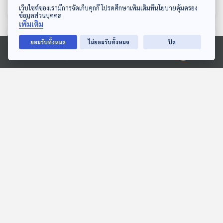
ดาวน์โหลด Thai PBS Podcast Application
เว็บไซต์ของเรามีการจัดเก็บคุกกี้ โปรดศึกษาเพิ่มเติมที่นโยบายคุ้มครอง
ข้อมูลส่วนบุคคล
เพิ่มเติม
ตอนที่เกี่ยวข้อง
ยอมรับทั้งหมด
ไม่ยอมรับทั้งหมด
ปิด
Ⓒ 2020 องค์การกระจายเสียงและแพร่ภาพสาธารณะแห่งประเทศไทย
EP. 1940: ทำไมปูถึงหักแขน
EP. 14: ทุ่งมหาราช
ตัวเอง
ห้องสมุดหลังไมค์
พระอาทิตย์ยิ้มแฉ่ง