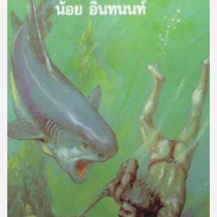
คุณ
เพลง
บทความ
ข่าว
และ
กิจกรรม
เกี่ยว
กับ
เรา