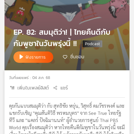
เครือ
ข่าย
วิทยุ
ไทย
EP. 82: สมมุติว่า! | ไทยคืนดีกับ
พี
บี
กัมพูชาในวันพรุ่งนี้ !!
เอส
ชื่นชอบ
ฟังรายการ
แผนที่
วิทยุ
วันที่เผยแพร่ : 04 ส.ค. 68
เครือ
เพิ่มในเพลย์ลิสต์
แชร์
ข่าย
คุยกันแบบสมมุติว่า กับ สุทธิชัย หยุ่น, วิสุทธิ์ คมวัชรพงศ์ และ
แขกรับเชิญ "คุณสันติวิธี พรหมบุตร" จาก See True ไทยรัฐ
ทีวี และ "แคลร์ ปัจฉิมานนท์" ผู้อำนวยการศูนย์ Thai PBS
World คุยเรื่องสมมุติว่า หากไทยคืนดีกัมพูชาในวันพรุ่งนี้ จะมี