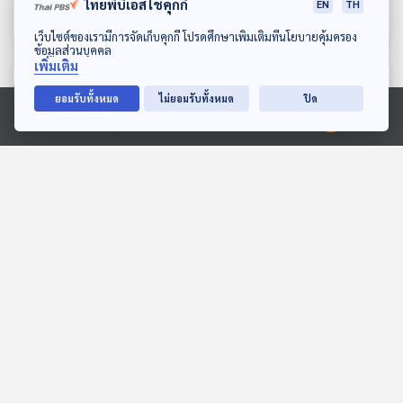
ตัดสิน 29 สิงหาคมนี้
อย่างไร ?
ไทยพีบีเอสใช้คุกกี้
EN
TH
สมมุติว่า
สมมุติว่า
ดาวน์โหลด Thai PBS Podcast Application
เว็บไซต์ของเรามีการจัดเก็บคุกกี้ โปรดศึกษาเพิ่มเติมที่นโยบายคุ้มครอง
ข้อมูลส่วนบุคคล
เพิ่มเติม
ตอนที่เกี่ยวข้อง
ยอมรับทั้งหมด
ไม่ยอมรับทั้งหมด
ปิด
Ⓒ 2020 องค์การกระจายเสียงและแพร่ภาพสาธารณะแห่งประเทศไทย
"ขอม" ไม่ใช่ "เขมร" ชำแหละ
EP. 1: Human Evolution
วาทกรรม ข้อถกเถียงที่
in movie วิวัฒนาการ
ยาวนาน "เกือบ 100 ปี"
มนุษย์ในโลกภาพยนตร์
Back To Basics
Cine Thought ถอดความคิด
หนัง