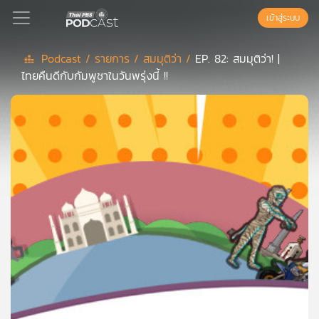
เข้าสู่ระบบ
Podcast /
รายการ /
สมมุติว่า /
EP. 82: สมมุติว่า! |
ไทยคืนดีกับกัมพูชาในวันพรุ่งนี้ !!
Podcast
เพล
ย์
ลิ
สต์
แนะนำ
เพล
ย์
ลิ
สต์
ของ