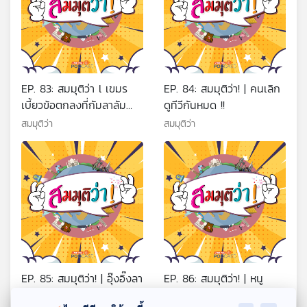
EP. 83: สมมุติว่า l เขมร
EP. 84: สมมุติว่า! | คนเลิก
เบี้ยวข้อตกลงที่กัมลาลัม
ดูทีวีกันหมด !!
เปอร์ !!
สมมุติว่า
สมมุติว่า
EP. 85: สมมุติว่า! | อุ๊งอิ๊งลา
EP. 86: สมมุติว่า! | หนู
ออกก่อนศาลรัฐธรรมนูญ
กลายเป็นราชสีห์ จะเป็น