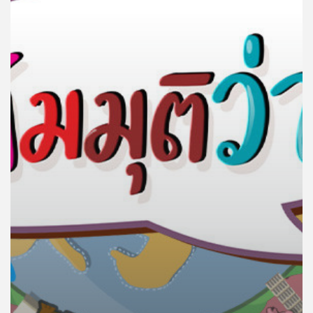
คุณ
เพลง
บทความ
ข่าว
และ
กิจกรรม
เกี่ยว
กับ
เรา