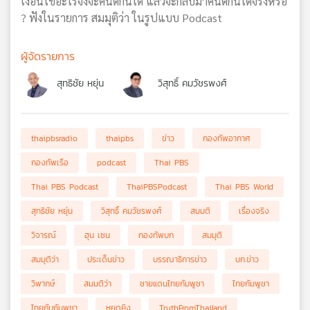
เงื่อนไขอะไรจึงจะคืนดีกันได้ แล้วจะกลับมาคืนดีกันได้จริงหรือ
? ฟังในรายการ สมมุติว่า ในรูปแบบ Podcast
ผู้จัดรายการ
สุทธิชัย หยุ่น
วิสุทธิ์ คมวัชรพงศ์
thaipbsradio
thaipbs
ข่าว
กองทัพอากาศ
กองทัพเรือ
podcast
Thai PBS
Thai PBS Podcast
ThaiPBSPodcast
Thai PBS World
สุทธิชัย หยุ่น
วิสุทธิ์ คมวัชรพงศ์
สมมติ
เรื่องจริง
วิจารณ์
ฮุน เซน
กองทัพบก
สมมุติ
สมมุติว่า
ประเด็นข่าว
บรรณาธิการข่าว
บก.ข่าว
วิพากษ์
สมมติว่า
ชายแดนไทยกัมพูชา
ไทยกัมพูชา
ไทยกับกัมพูชา
หยุดยิง
TruthFromThailand