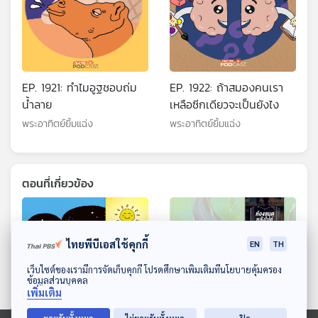
EP. 1921: ทำไมอูฐชอบถ่ม
EP. 1922: ถ้าสมองคนเรา
น้ำลาย
เหลือซีกเดียวจะเป็นยังไง
พระอาทิตย์ยิ้มแฉ่ง
พระอาทิตย์ยิ้มแฉ่ง
ตอนที่เกี่ยวข้อง
ไทยพีบีเอสใช้คุกกี้
EN
TH
ดาวน์โหลด Thai PBS Podcast Application
เว็บไซต์ของเรามีการจัดเก็บคุกกี้ โปรดศึกษาเพิ่มเติมที่นโยบายคุ้มครอง
ข้อมูลส่วนบุคคล
เพิ่มเติม