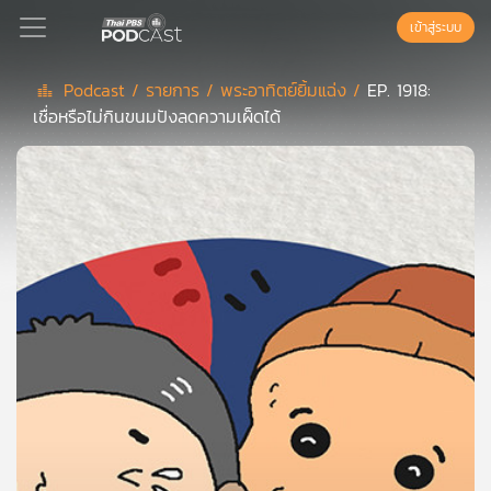
เข้าสู่ระบบ
Podcast /
รายการ /
พระอาทิตย์ยิ้มแฉ่ง /
EP. 1918:
เชื่อหรือไม่กินขนมปังลดความเผ็ดได้
Podcast
เพล
ย์
ลิ
สต์
แนะนำ
เพล
ย์
ลิ
สต์
ของ