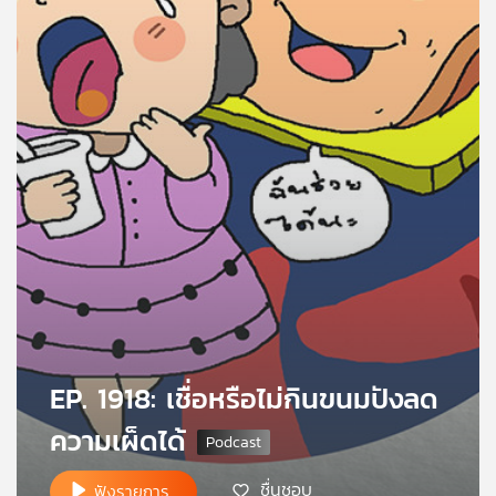
คุณ
เพลง
บทความ
ข่าว
และ
กิจกรรม
เกี่ยว
EP. 1918: เชื่อหรือไม่กินขนมปังลด
กับ
ความเผ็ดได้
เรา
ชื่นชอบ
ฟังรายการ