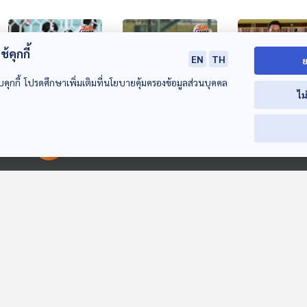
้คุกกี้
EN
TH
ย
บคุกกี้ โปรดศึกษาเพิ่มเติมที่นโยบายคุ้มครองข้อมูลส่วนบุคคล
ไม
EP. 7: ผมใช้หัวใจ
EP. 8: ผมจะเป็น
EP. 9: หัวใจ เพื
นำทาง "ประคอง
ดวงตาให้พวกเขาเอง
“จ.อ.อนุสรณ์ ไ
00:00:00
00:00:00
บัวใหญ่"
"ประจักษ์ ฤทธิ์นุช"
ชำนาญ”
We Share
We Share
We Share