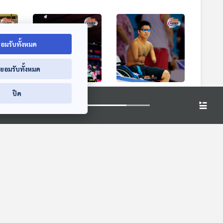
อมรับทั้งหมด
่ยอมรับทั้งหมด
่อชาติ
EP. 10: เราเลือกเกิด
EP. 11: ต่อเติมฝัน
ปิด
ชย
ไม่ได้ แต่เราเลือกที่จะ
"สมชาย ดวงแก้ว"
เป็นได้ "ชนิดา ศรีนว
We Share
We Share
กุล"