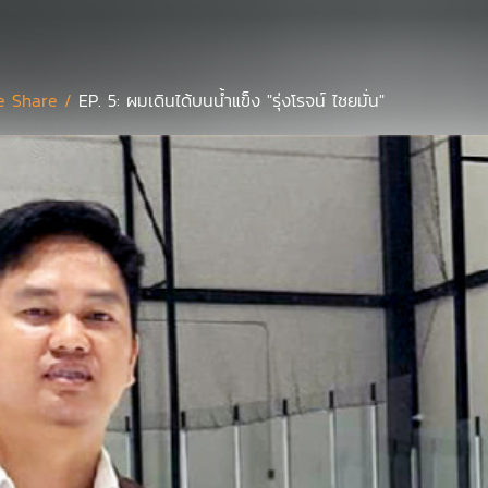
 Share /
EP. 5: ผมเดินได้บนน้ำแข็ง "รุ่งโรจน์ ไชยมั่น"