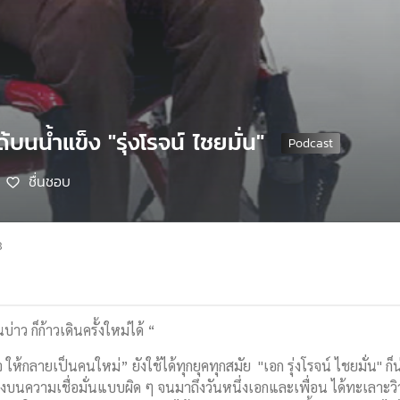
้บนน้ำแข็ง "รุ่งโรจน์ ไชยมั่น"
ชื่นชอบ
8
่าว ก็ก้าวเดินครั้งใหม่ได้ “
 ให้กลายเป็นคนใหม่” ยังใช้ได้ทุกยุคทุกสมัย "เอก รุ่งโรจน์ ไชยมั่น" ก็
่างบนความเชื่อมั่นแบบผิด ๆ จนมาถึงวันหนึ่งเอกและเพื่อน ได้ทะเลาะว