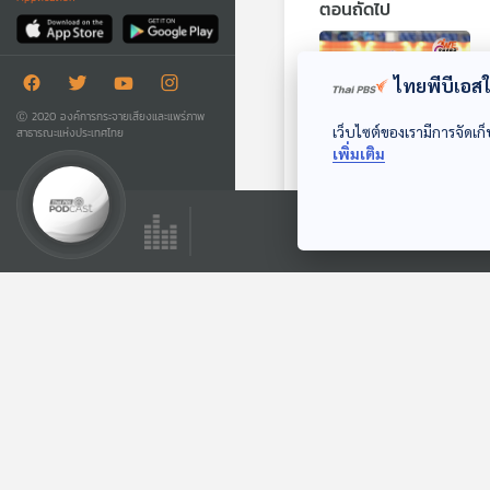
ตอนถัดไป
ไทยพีบีเอสใช
Ⓒ 2020 องค์การกระจายเสียงและแพร่ภาพ
เว็บไซต์ของเรามีการจัดเก็
สาธารณะแห่งประเทศไทย
เพิ่มเติม
EP. 6: ผมเขียน
ประวัติศาสตร์ด้วยมือ
ตัวเอง "ประวัติ วะโฮ
We Share
รัมย์"
ตอนที่เกี่ยวข้อง