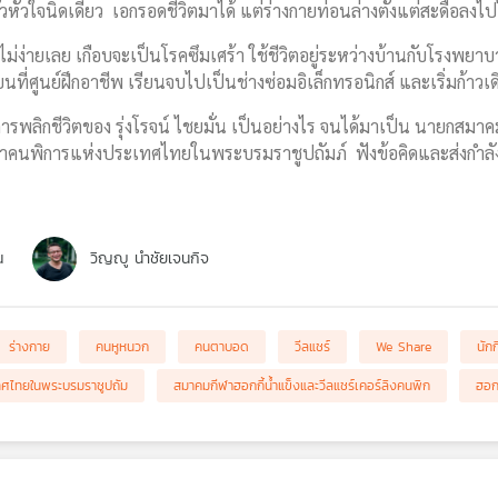
ั้วหัวใจนิดเดียว เอกรอดชีวิตมาได้ แต่ร่างกายท่อนล่างตั้งแต่สะดือลงไป
่ง่ายเลย เกือบจะเป็นโรคซึมเศร้า ใช้ชีวิตอยู่ระหว่างบ้านกับโรงพยาบา
ี่ศูนย์ฝึกอาชีพ เรียนจบไปเป็นช่างซ่อมอิเล็กทรอนิกส์ และเริ่มก้าวเดินเ
รพลิกชีวิตของ รุ่งโรจน์ ไชยมั่น เป็นอย่างไร จนได้มาเป็น นายกสมา
คนพิการแห่งประเทศไทยในพระบรมราชูปถัมภ์ ฟังข้อคิดและส่งกำลังใ
ณ
วิญญู นำชัยเจนกิจ
ร่างกาย
คนหูหนวก
คนตาบอด
วีลแชร์
We Share
นัก
ทศไทยในพระบรมราชูปถัม
สมาคมกีฬาฮอกกี้น้ำแข็งและวีลแชร์เคอร์ลิงคนพิก
ฮอกก