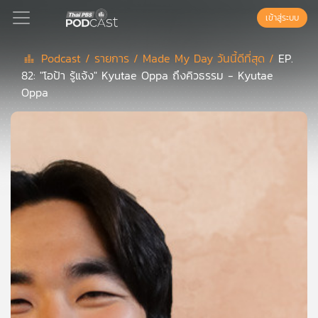
เข้าสู่ระบบ
Podcast /
รายการ /
Made My Day วันนี้ดีที่สุด /
EP.
82: "โอป้า รู้แจ้ง" Kyutae Oppa ถึงคิวธรรม - Kyutae
Podcast
Oppa
เพล
ย์
ลิ
สต์
แนะนำ
เพล
ย์
ลิ
สต์
ของ