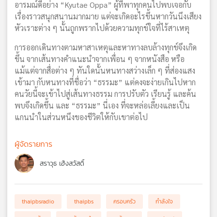
อารมณ์ดีอย่าง “Kyutae Oppa” ผู้ที่พาทุกคนไปพบเจอกับ
เรื่องราวสนุกสนานมากมาย แต่จะเกิดอะไรขึ้นหากวันนึงเสียง
หัวเราะต่าง ๆ นั้นถูกพรากไปด้วยความทุกข์ใจที่ไร้สาเหตุ
การออกเดินทางตามหาสาเหตุและหาทางลบล้างทุกข์จึงเกิด
ขึ้น จากเส้นทางคำแนะนำจากเพื่อน ๆ จากหนังสือ หรือ
แม้แต่จากสื่อต่าง ๆ ทันใดนั้นหนทางสว่างเล็ก ๆ ที่ส่องแสง
เข้ามา กับหนทางที่ชื่อว่า “ธรรมะ” แต่คงจะง่ายเกินไปหาก
คนวัยนี้จะเข้าไปสู่เส้นทางธรรม การปรับตัว เรียนรู้ และค้น
พบจึงเกิดขึ้น และ “ธรรมะ” นี่เอง ที่จะหล่อเลี้ยงและเป็น
แกนนำในส่วนหนึงของชีวิตให้กับเขาต่อไป
ผู้จัดรายการ
สราวุธ เฮ้งสวัสดิ์
thaipbsradio
thaipbs
ครอบครัว
กำลังใจ