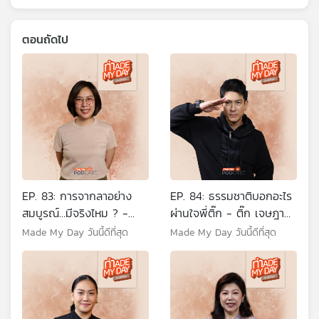
ตอนถัดไป
EP. 83: การจากลาอย่าง
EP. 84: ธรรมชาติบอกอะไร
สมบูรณ์…มีจริงไหม ? -
ผ่านใจพี่ติ๊ก - ติ๊ก เจษฎาภ
วิลาวัณย์ บุญเกื้อกุลวงษ์
รณ์ ผลดี
Made My Day วันนี้ดีที่สุด
Made My Day วันนี้ดีที่สุด