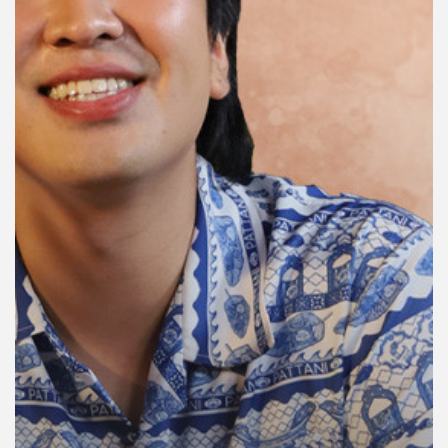
คุณ
เพลง
บทความ
ข่าว
และ
กิจกรรม
เกี่ยว
กับ
เรา