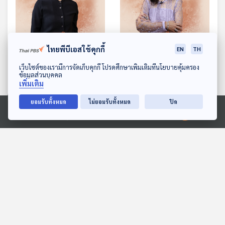
ไทยพีบีเอสใช้คุกกี้
EN
TH
EP. 85: ใช้ชีวิตให้มีความสุข
EP. 86: รักของแม่คือปีกให้
ดุจ(คุณ)ดาว - ดุจดาว
ลูก (นก) กล้าบิน - นก โชติ
ดาวน์โหลด Thai PBS Podcast Application
เว็บไซต์ของเรามีการจัดเก็บคุกกี้ โปรดศึกษาเพิ่มเติมที่นโยบายคุ้มครอง
วัฒนปกรณ์
กา อุตสาหจิต
ข้อมูลส่วนบุคคล
Made My Day วันนี้ดีที่สุด
Made My Day วันนี้ดีที่สุด
เพิ่มเติม
ยอมรับทั้งหมด
ไม่ยอมรับทั้งหมด
ปิด
ตอนที่เกี่ยวข้อง
Ⓒ 2020 องค์การกระจายเสียงและแพร่ภาพสาธารณะแห่งประเทศไทย