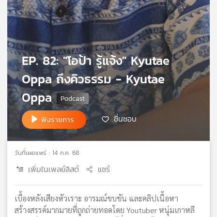
เครือ
ข่าย
วิทยุ
ไทย
พี
EP. 82: "โอป้า รู้แจ้ง" Kyutae
บี
เอส
Oppa ถึงคิวธรรม - Kyutae
Oppa
แผนที่
ชื่นชอบ
ฟังรายการ
วิทยุ
เครือ
ข่าย
วันที่เผยแพร่ : 14 ก.ค. 68
เพิ่มในเพลย์ลิสต์
แชร์
เบื้องหลังเสียงหัวเราะ อารมณ์ขบขัน และคลิปเนื้อหา
สร้างสรรค์มากมายที่ถูกถ่ายทอดโดย Youtuber หนุ่มเกาหลี