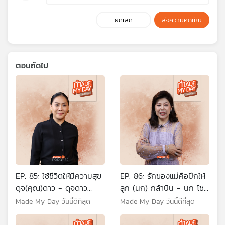
ยกเลิก
ส่งความคิดเห็น
ตอนถัดไป
EP. 85: ใช้ชีวิตให้มีความสุข
EP. 86: รักของแม่คือปีกให้
ดุจ(คุณ)ดาว - ดุจดาว
ลูก (นก) กล้าบิน - นก โชติ
วัฒนปกรณ์
กา อุตสาหจิต
Made My Day วันนี้ดีที่สุด
Made My Day วันนี้ดีที่สุด