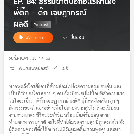
EP. 84: ธรรมชาติบอกอะไรผ่านใจ
เครือ
พี่ติ๊ก - ติ๊ก เจษฎาภรณ์
ข่าย
วิทยุ
ผลดี
ไทย
พี
ชื่นชอบ
ฟังรายการ
บี
เอส
วันที่เผยแพร่ : 28 ก.ค. 68
เพิ่มในเพลย์ลิสต์
แชร์
แผนที่
วิทยุ
เครือ
หากพูดถึงใครสักคนที่ห้อมล้อมไปด้วยความสุขุม อบอุ่น และ
ข่าย
เป็นที่รักของใครหลาย ๆ คน ก็คงมีคนอยู่ไม่น้อยที่คำตอบแรก
ในใจจะเป็น “พี่ติ๊ก เจษฎาภรณ์ ผลดี” ผู้ที่หลงใหลในทุก ๆ
กิจกรรมของตัวเองอย่างเต็มไปด้วยความสุขไม่ว่าจะเป็นผล
งานการแสดง ชีวิตประจำวัน หรือแม้แต่วันผ่อนคลาย
ท่ามกลางธรรมชาติ อะไรที่ทำให้มวลความสุขนี้ถูกส่งต่อไปยัง
ผู้ติดตามของพี่ติ๊กได้อย่างไม่มีวันหมดสิ้น รวมพูดคุยและหา