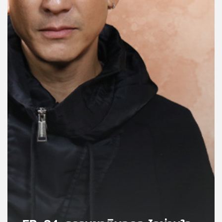
คุณ
เพลง
บทความ
ข่าว
และ
กิจกรรม
เกี่ยว
กับ
เรา