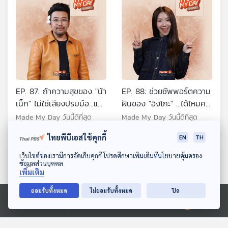
EP. 87: ถ้าความสุขของ "น้า
EP. 88: ช่วยซัพพอร์ตความ
เน็ก" ไม่ใช่เสียงปรบมือ…แล้ว
ฝันของ "อิงโกะ" …ได้ไหมคะ
มันคืออะไร ? - เกตุเสพย์
? - อินท์ปาลี โชติหิรัญธน
Made My Day วันนี้ดีที่สุด
Made My Day วันนี้ดีที่สุด
สวัสดิ์ ปาลกะวงศ์ ณ
นนท์
ไทยพีบีเอสใช้คุกกี้
EN
TH
อยุธยา
ดาวน์โหลด Thai PBS Podcast Application
เว็บไซต์ของเรามีการจัดเก็บคุกกี้ โปรดศึกษาเพิ่มเติมที่นโยบายคุ้มครอง
ตอนที่เกี่ยวข้อง
ข้อมูลส่วนบุคคล
เพิ่มเติม
ยอมรับทั้งหมด
ไม่ยอมรับทั้งหมด
ปิด
Ⓒ 2020 องค์การกระจายเสียงและแพร่ภาพสาธารณะแห่งประเทศไทย