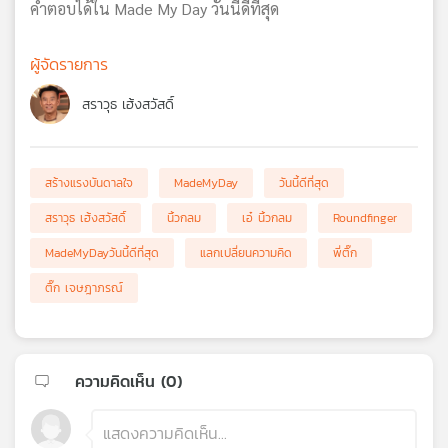
คำตอบได้ใน Made My Day วันนี้ดีที่สุด
ผู้จัดรายการ
สราวุธ เฮ้งสวัสดิ์
สร้างแรงบันดาลใจ
MadeMyDay
วันนี้ดีที่สุด
สราวุธ เฮ้งสวัสดิ์
นิ้วกลม
เอ๋ นิ้วกลม
Roundfinger
MadeMyDayวันนี้ดีที่สุด
แลกเปลี่ยนความคิด
พี่ติ๊ก
ติ๊ก เจษฎาภรณ์
ความคิดเห็น (
0
)