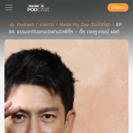
เข้าสู่ระบบ
Podcast /
รายการ /
Made My Day วันนี้ดีที่สุด /
EP.
84: ธรรมชาติบอกอะไรผ่านใจพี่ติ๊ก - ติ๊ก เจษฎาภรณ์ ผลดี
Podcast
เพล
ย์
ลิ
สต์
แนะนำ
เพล
ย์
ลิ
สต์
ของ