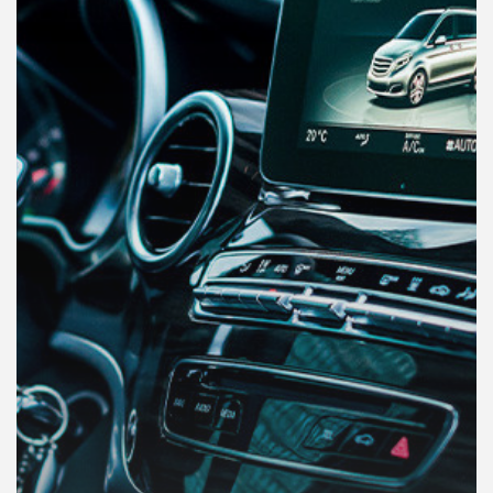
คุณ
เพลง
บทความ
ข่าว
และ
กิจกรรม
เกี่ยว
กับ
เรา