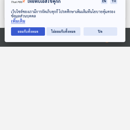
จำเป็นต่อการทำงานในยุคนี้
ทางกฎหมายระหว่าง ลอก
ไทยพีบีเอสใช้คุกกี้
EN
TH
จริงหรือ
เลียนแบบกับแรงบันดาลใจ
เศรษฐกิจติดบ้าน
เศรษฐกิจติดบ้าน
ดาวน์โหลด Thai PBS Podcast Application
เว็บไซต์ของเรามีการจัดเก็บคุกกี้ โปรดศึกษาเพิ่มเติมที่นโยบายคุ้มครอง
ข้อมูลส่วนบุคคล
เพิ่มเติม
ตอนที่เกี่ยวข้อง
ยอมรับทั้งหมด
ไม่ยอมรับทั้งหมด
ปิด
Ⓒ 2020 องค์การกระจายเสียงและแพร่ภาพสาธารณะแห่งประเทศไทย
EP. 680: แบรนด์รถหรูจาก
คืบหน้าฟ้องคดีแบบกลุ่ม
จีน แข่งกับ แบรนด์รถหรู
ปัญหารถยนต์ไฟฟ้าเนต้า ผู้
จากยุโรป ได้หรือไม่
บริหารเนต้าไทยแลนด์ไม่ไป
เศรษฐกิจติดบ้าน
ภูมิคุ้มกัน
ชี้แจงต่อศาล / Molecular
coffee