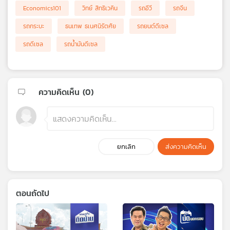
Economics101
วิทย์ สิทธิเวคิน
รถอีวี
รถจีน
รถกระบะ
ธนเทพ ธเนศนิรัตศัย
รถยนต์ดีเซล
รถดีเซล
รถน้ำมันดีเซล
ความคิดเห็น (
0
)
ยกเลิก
ส่งความคิดเห็น
ตอนถัดไป