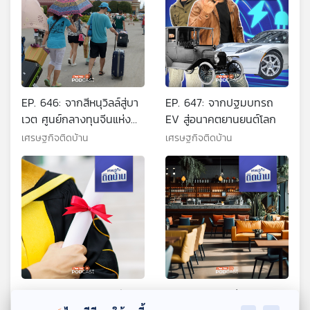
EP. 646: จากสีหนุวิลล์สู่บา
EP. 647: จากปฐมบทรถ
เวต ศูนย์กลางทุนจีนแห่ง
EV สู่อนาคตยานยนต์โลก
ใหม่ของกัมพูชา
เศรษฐกิจติดบ้าน
เศรษฐกิจติดบ้าน
EP. 648: ใบปริญญา ยัง
EP. 649: เส้นแบ่งบาง ๆ