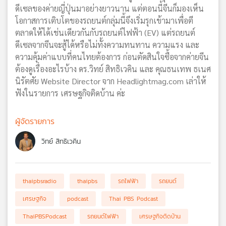
ดีเซลของค่ายญี่ปุ่นมาอย่างยาวนาน แต่ตอนนี้จีนก็มองเห็น
โอกาสการเติบโตของรถยนต์กลุ่มนี้จึงเริ่มรุกเข้ามาเพื่อตี
ตลาดให้ได้เช่นเดียวกันกับรถยนต์ไฟฟ้า (EV) แต่รถยนต์
ดีเซลจากจีนจะสู้ได้หรือไม่ทั้งความทนทาน ความแรง และ
ความคุ้มค่าแบบที่คนไทยต้องการ ก่อนตัดสินใจซื้อจากค่ายจีน
ต้องดูเรื่องอะไรบ้าง ดร.วิทย์ สิทธิเวคิน และ คุณธนเทพ ธเนศ
นิรัตศัย Website Director จาก
Headlightmag.com
เล่าให้
ฟังในรายการ เศรษฐกิจติดบ้าน ค่ะ
ผู้จัดรายการ
วิทย์ สิทธิเวคิน
thaipbsradio
thaipbs
รถไฟฟ้า
รถยนต์
เศรษฐกิจ
podcast
Thai PBS Podcast
ThaiPBSPodcast
รถยนต์ไฟฟ้า
เศรษฐกิจติดบ้าน