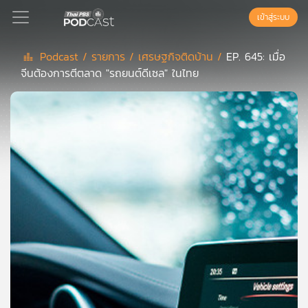
เข้าสู่ระบบ
Podcast /
รายการ /
เศรษฐกิจติดบ้าน /
EP. 645: เมื่อ
จีนต้องการตีตลาด "รถยนต์ดีเซล" ในไทย
Podcast
เพล
ย์
ลิ
สต์
แนะนำ
เพล
ย์
ลิ
สต์
ของ