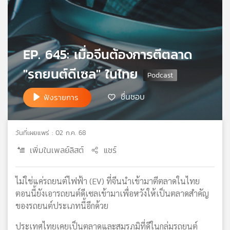
เครือ
ข่าย
วิทยุ
ไทย
EP. 645: เมื่อจีนต้องการตีตลาด
พี
บี
"รถยนต์ดีเซล" ในไทย
เอส
ชื่นชอบ
ฟังรายการ
แผนที่
วิทยุ
วันที่เผยแพร่ : 02 ก.ค. 68
เครือ
เพิ่มในเพลย์ลิสต์
แชร์
ข่าย
ไม่ใช่แค่รถยนต์ไฟฟ้า (EV) ที่จีนนำเข้ามาตีตลาดในไทย
ตอนนี้ยังเอารถยนต์ดีเซลเข้ามาเพื่อหวังให้เป็นตลาดสำคัญ
ของรถยนต์ประเภทนี้อีกด้วย
ประเทศไทยเคยเป็นตลาดและสมรภูมิที่ดีในกลุ่มรถยนต์