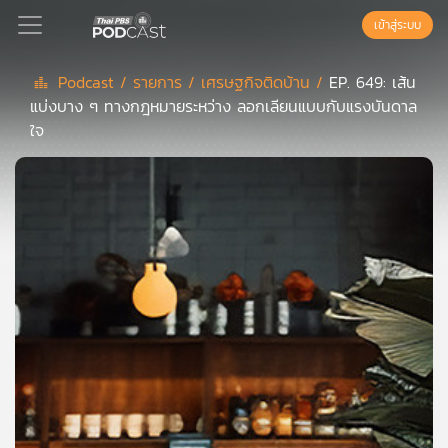
เข้าสู่ระบบ
Podcast /
รายการ /
เศรษฐกิจติดบ้าน /
EP. 649: เส้น
แบ่งบาง ๆ ทางกฎหมายระหว่าง ลอกเลียนแบบกับแรงบันดาล
Podcast
ใจ
เพล
ย์
ลิ
สต์
แนะนำ
เพล
ย์
ลิ
สต์
ของ