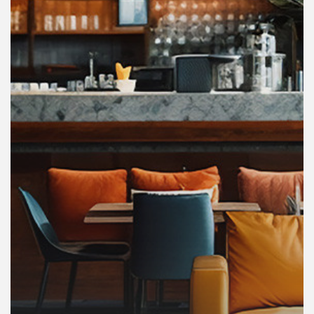
คุณ
เพลง
บทความ
ข่าว
และ
กิจกรรม
เกี่ยว
กับ
เรา