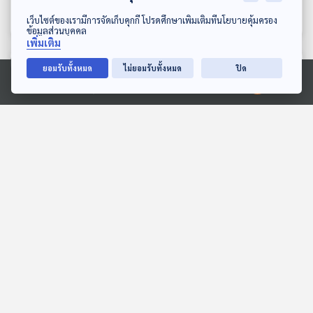
สุขภาพระดับโลก (Wellness
เศรษฐกิจติดบ้าน
เศรษฐกิจติดบ้าน
ดาวน์โหลด Thai PBS Podcast Application
เว็บไซต์ของเรามีการจัดเก็บคุกกี้ โปรดศึกษาเพิ่มเติมที่นโยบายคุ้มครอง
Complex)
ข้อมูลส่วนบุคคล
เพิ่มเติม
ตอนที่เกี่ยวข้อง
ยอมรับทั้งหมด
ไม่ยอมรับทั้งหมด
ปิด
Ⓒ 2020 องค์การกระจายเสียงและแพร่ภาพสาธารณะแห่งประเทศไทย
EP. 85: เรื่องเล่าของตำนาน
Sci & Tech Movie |
2 วงร็อกยุค 2000
Armageddon ในชีวิตจริง
HANGMAN x Drama
โอกาสดาวหางชนโลก และ
นักผจญเพลง Podcast
Sci & Tech Movie
Stream
แผนรับมือ