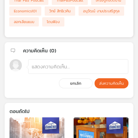
Thai PBS Podcast
ThaiPBSPodcast
เศรษฐกิจติดบ้าน
Economics101
วิทย์ สิทธิเวคิน
อนุวัฒน์ งามประเสริฐกุล
ลอกเลียนแบบ
โดนฟ้อง
ความคิดเห็น (
0
)
ยกเลิก
ส่งความคิดเห็น
ตอนถัดไป