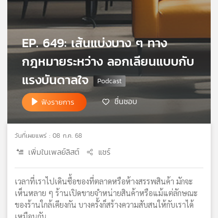
เครือ
ข่าย
วิทยุ
EP. 649: เส้นแบ่งบาง ๆ ทาง
ไทย
พี
กฎหมายระหว่าง ลอกเลียนแบบกับ
บี
เอส
แรงบันดาลใจ
ชื่นชอบ
ฟังรายการ
แผนที่
วิทยุ
เครือ
วันที่เผยแพร่ : 08 ก.ค. 68
ข่าย
เพิ่มในเพลย์ลิสต์
แชร์
เวลาที่เราไปเดินซื้อของที่ตลาดหรือห้างสรรพสินค้า มักจะ
เห็นหลาย ๆ ร้านเปิดขายจำหน่ายสินค้าหรือแม้แต่ลักษณะ
ของร้านใกล้เคียงกัน บางครั้งก็สร้างความสับสนให้กับเราได้
เหมือนกัน