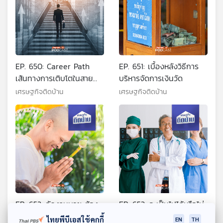
EP. 650: Career Path
EP. 651: เบื้องหลังวิธีการ
เส้นทางการเติบโตในสาย
บริหารจัดการเงินวัด
งาน
เศรษฐกิจติดบ้าน
เศรษฐกิจติดบ้าน
EP. 652: จัดงานบวช ต้อง
EP. 653: จะเป็นไปได้หรือไม่
จ่ายค่าอะไรบ้าง
หากชูให้ไทยเป็นศูนย์กลาง
ไทยพีบีเอสใช้คุกกี้
EN
TH