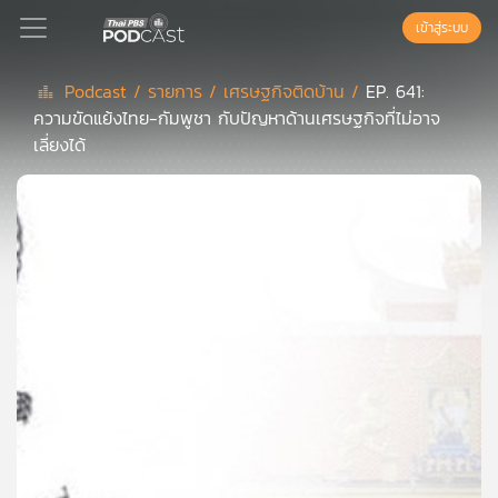
เข้าสู่ระบบ
Podcast /
รายการ /
เศรษฐกิจติดบ้าน /
EP. 641:
ความขัดแย้งไทย-กัมพูชา กับปัญหาด้านเศรษฐกิจที่ไม่อาจ
Podcast
เลี่ยงได้
เพล
ย์
ลิ
สต์
แนะนำ
เพล
ย์
ลิ
สต์
ของ