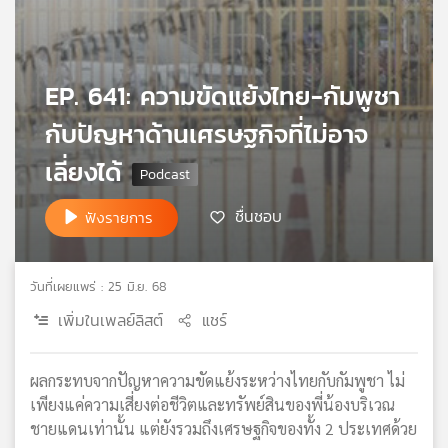
เครือ
ข่าย
วิทยุ
ไทย
EP. 641: ความขัดแย้งไทย-กัมพูชา
พี
กับปัญหาด้านเศรษฐกิจที่ไม่อาจ
บี
เอส
เลี่ยงได้
ชื่นชอบ
ฟังรายการ
แผนที่
วิทยุ
เครือ
วันที่เผยแพร่ : 25 มิ.ย. 68
ข่าย
เพิ่มในเพลย์ลิสต์
แชร์
ผลกระทบจากปัญหาความขัดแย้งระหว่างไทยกับกัมพูชา ไม่
เพียงแค่ความเสี่ยงต่อชีวิตและทรัพย์สินของพี่น้องบริเวณ
ชายแดนเท่านั้น แต่ยังรวมถึงเศรษฐกิจของทั้ง 2 ประเทศด้วย