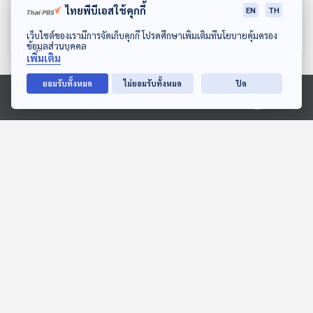
แต่ขายในราคาถูก ทำได้
ตลาด "รถยนต์ดีเซล" ในไทย
ไทยพีบีเอสใช้คุกกี้
EN
TH
อย่างไร ?
เศรษฐกิจติดบ้าน
เศรษฐกิจติดบ้าน
ดาวน์โหลด Thai PBS Podcast Application
เว็บไซต์ของเรามีการจัดเก็บคุกกี้ โปรดศึกษาเพิ่มเติมที่นโยบายคุ้มครอง
ข้อมูลส่วนบุคคล
เพิ่มเติม
ยอมรับทั้งหมด
ไม่ยอมรับทั้งหมด
ปิด
ตอนที่เกี่ยวข้อง
Ⓒ 2020 องค์การกระจายเสียงและแพร่ภาพสาธารณะแห่งประเทศไทย
EP. 1137: หลอดเลือดแดง
EP. 257: นับถอยหลังก่อน
โป่งพอง ภัยเงียบเสี่ยงชีวิต
เลือกตั้งใหญ่ | สุริยะย้ำ
ทำให้หลานมันดู | การเมือง
โรงหมอ
คุยให้คิด
ไทยเหมือนเดิมเศรษฐกิจไม่
ดีขึ้น