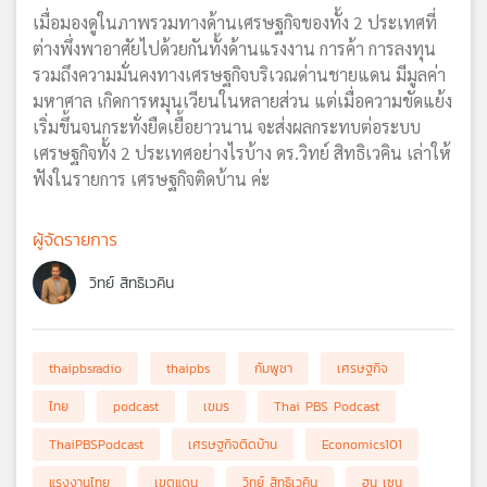
เมื่อมองดูในภาพรวมทางด้านเศรษฐกิจของทั้ง 2 ประเทศที่
ต่างพึ่งพาอาศัยไปด้วยกันทั้งด้านแรงงาน การค้า การลงทุน
รวมถึงความมั่นคงทางเศรษฐกิจบริเวณด่านชายแดน มีมูลค่า
มหาศาล เกิดการหมุนเวียนในหลายส่วน แต่เมื่อความขัดแย้ง
เริ่มขึ้นจนกระทั่งยืดเยื้อยาวนาน จะส่งผลกระทบต่อระบบ
เศรษฐกิจทั้ง 2 ประเทศอย่างไรบ้าง ดร.วิทย์ สิทธิเวคิน เล่าให้
ฟังในรายการ เศรษฐกิจติดบ้าน ค่ะ
ผู้จัดรายการ
วิทย์ สิทธิเวคิน
thaipbsradio
thaipbs
กัมพูชา
เศรษฐกิจ
ไทย
podcast
เขมร
Thai PBS Podcast
ThaiPBSPodcast
เศรษฐกิจติดบ้าน
Economics101
แรงงานไทย
เขตแดน
วิทย์ สิทธิเวคิน
ฮุน เซน