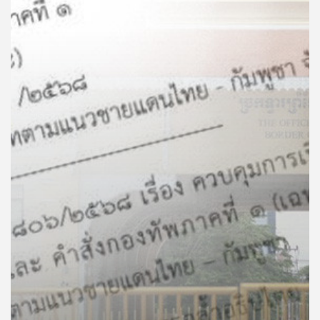
คุณ
เพลง
บทความ
ข่าว
และ
กิจกรรม
เกี่ยว
กับ
เรา