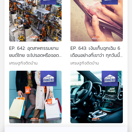
EP. 642: อุตสาหกรรมยาน
EP. 643: เงินเก็บฉุกเฉิน 6
ยนต์ไทย จะไปรอดหรือจอด
เดือนอย่างที่เขาว่า ทุกวันนี้
ร่วง
เพียงพอจริงหรือ ?
เศรษฐกิจติดบ้าน
เศรษฐกิจติดบ้าน
EP. 644: สินค้าดีมีคุณภาพ
EP. 645: เมื่อจีนต้องการตี