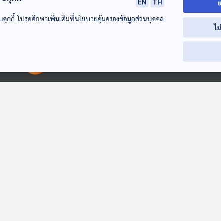
EN
TH
ย
บคุกกี้ โปรดศึกษาเพิ่มเติมที่นโยบายคุ้มครองข้อมูลส่วนบุคคล
กระต่ายอวกาศ
ลูกเป็ดขี้แย
เพื่อนฉันคือผัก
ไม
เขียว
สื่อเสียงนิทาน : นิทาน
สื่อเสียงนิทาน : นิทาน
เด็กเล็ก
เด็กเล็ก
สื่อเสียงนิทาน : นิ
เด็กเล็ก
00:00:00
00:00:00
ร่างกายของกิ๊ฟ
EP. 1992: ภูเขา “เตี้ย
น้ำขึ้นใกล้ฉัน
ลง” และ “สูงขึ้น” ได้
สื่อเสียงนิทาน : นิทาน
สื่อเสียงนิทาน : นิ
นะ
เด็กเล็ก
เด็กเล็ก
พระอาทิตย์ยิ้มแฉ่ง