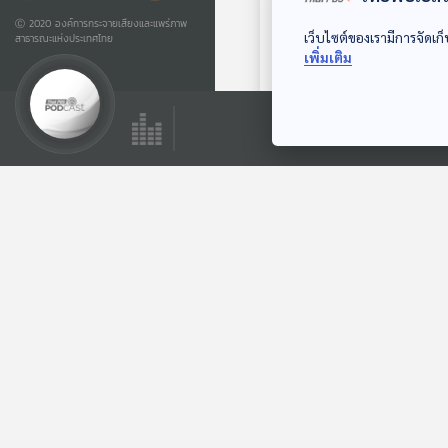
Ⓒ 2020 องค์การกระจายเสียงและแพร่ภาพ
เว็บไซต์ของเรามีการจัดเก็
น้องหมอนชอบแบ่ง
สาธารณะแห่งประเทศไทย
เพิ่มเติม
ปัน
สื่อเสียงนิทาน : นิทาน
เด็กเล็ก
ตอนที่เกี่ยวข้อง
EP. 21: ล่องไพร
มนุษย์หิมพานต์
ห้องสมุดหลังไมค์