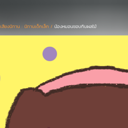
่อเสียงนิทาน : นิทานเด็กเล็ก /
น้องหมอนชอบกินผลไม้