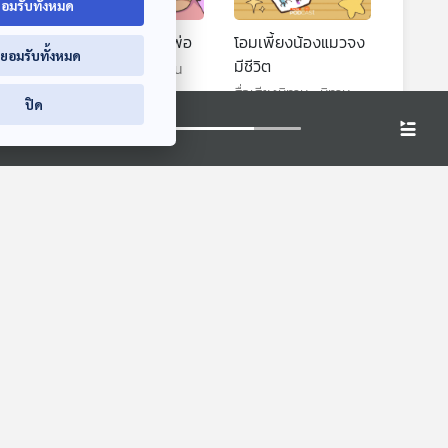
อมรับทั้งหมด
ใบ
กระเป๋าวิเศษของพ่อ
โอมเพี้ยงน้องแมวจง
่ยอมรับทั้งหมด
มีชีวิต
สื่อเสียงนิทาน : นิทาน
เด็กเล็ก
ทาน
สื่อเสียงนิทาน : นิทาน
ปิด
เด็กเล็ก
สารคดี ฉบับพิเศษ
EP. 213: สัตว์เลี้ยงลูก
120 ปี มาลัย ชูพินิจ
ด้วยนมที่มีพิษ
ทาน
ห้องสมุดหลังไมค์
นานาสัตว์สารพัดเสียง