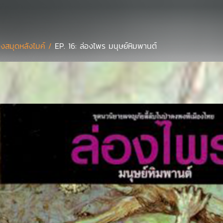
องสมุดหลังไมค์ /
EP. 16: ล่องไพร มนุษย์หิมพานต์