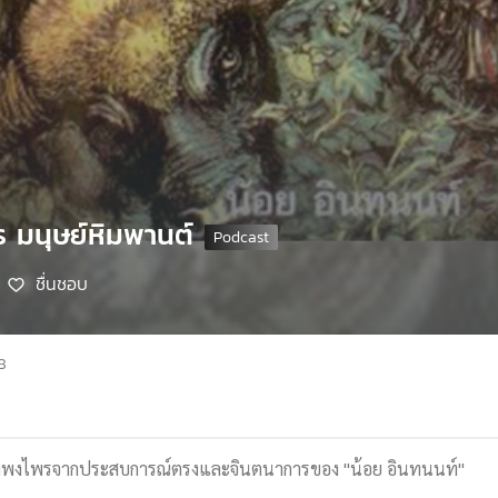
ร มนุษย์หิมพานต์
ชื่นชอบ
8
กลางพงไพรจากประสบการณ์ตรงและจินตนาการของ "น้อย อินทนนท์"