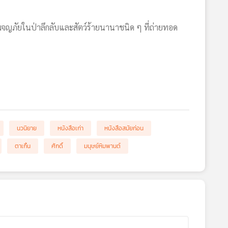
ผจญภัยในป่าลึกลับและสัตว์ร้ายนานาชนิด ๆ ที่ถ่ายทอด
นวนิยาย
หนังสือเก่า
หนังสือสมัยก่อน
ตาเกิ้น
ศักดิ์
มนุษย์หิมพานต์