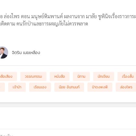
อ ล่องไพร ตอน มนุษย์หิมพานต์ ผลงานจาก มาลัย ชูพินิจเรื่องราวการ
วนติดตาม คนรักป่าและการผจญภัยไม่ควรพลาด
จิตริน เมฆเหลือง
งสือเสียง
วรรณกรรม
หนังสือ
นิทาน
นักเขียน
เรื่องสั้น
จ
เจ้าป่า
เรียมเอง
น้อย อินทนนท์
ป่าดงพงพี
ล่องไพร