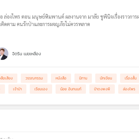
อ ล่องไพร ตอน มนุษย์หิมพานต์ ผลงานจาก มาลัย ชูพินิจเรื่องราวการ
วนติดตาม คนรักป่าและการผจญภัยไม่ควรพลาด
จิตริน เมฆเหลือง
งสือเสียง
วรรณกรรม
หนังสือ
นิทาน
นักเขียน
เรื่องสั้น
จ
เจ้าป่า
เรียมเอง
น้อย อินทนนท์
ป่าดงพงพี
ล่องไพร