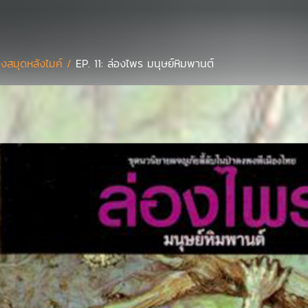
องสมุดหลังไมค์ /
EP. 11: ล่องไพร มนุษย์หิมพานต์