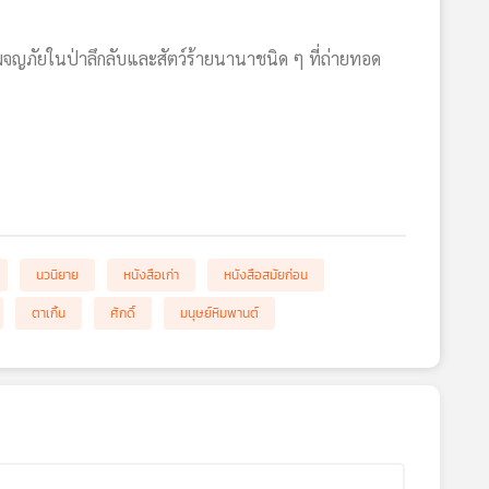
ผจญภัยในป่าลึกลับและสัตว์ร้ายนานาชนิด ๆ ที่ถ่ายทอด
นวนิยาย
หนังสือเก่า
หนังสือสมัยก่อน
ตาเกิ้น
ศักดิ์
มนุษย์หิมพานต์