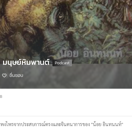
ร มนุษย์หิมพานต์
ชื่นชอบ
68
กลางพงไพรจากประสบการณ์ตรงและจินตนาการของ "น้อย อินทนนท์"