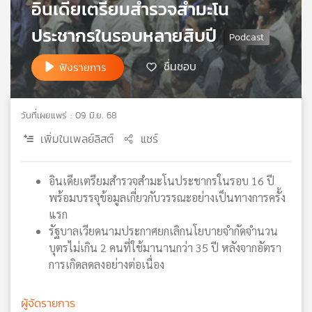
อินเดียเตรียมสำรวจสำมะโน
เครือ
ประชากรในรอบหลายสิบปี
ข่าย
วิทยุ
ไทย
ชื่นชอบ
ฟังรายการ
พี
บี
เอส
วันที่เผยแพร่ : 09 มิ.ย. 68
เพิ่มในเพลย์ลิสต์
แชร์
แผนที่
วิทยุ
อินเดียเตรียมสำรวจสำมะโนประชากรในรอบ 16 ปี
เครือ
พร้อมบรรจุข้อมูลเกี่ยวกับวรรณะอย่างเป็นทางการครั้ง
ข่าย
แรก
รัฐบาลเวียดนามประกาศยกเลิกนโยบายจำกัดจำนวน
บุตรไม่เกิน 2 คนที่ใช้มานานกว่า 35 ปี หลังจากอัตรา
การเกิดลดลงอย่างต่อเนื่อง
ผู้จัดรายการ