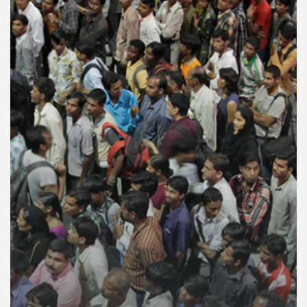
คุณ
เพลง
บทความ
ข่าว
และ
กิจกรรม
เกี่ยว
กับ
เรา