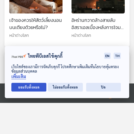
เจ้าของควรให้สัตว์เลี้ยงนอน
อิหร่านกวาดล้างสายลับ
บนเตียงด้วยหรือไม่?
อิสราเอลเบื้องหลังการโจมตี
ครั้งใหญ่
หน้าต่างโลก
หน้าต่างโลก
ไทยพีบีเอสใช้คุกกี้
EN
TH
ตอนที่เกี่ยวข้อง
ดาวน์โหลด Thai PBS Podcast Application
เว็บไซต์ของเรามีการจัดเก็บคุกกี้ โปรดศึกษาเพิ่มเติมที่นโยบายคุ้มครอง
ข้อมูลส่วนบุคคล
เพิ่มเติม
ยอมรับทั้งหมด
ไม่ยอมรับทั้งหมด
ปิด
Ⓒ 2020 องค์การกระจายเสียงและแพร่ภาพสาธารณะแห่งประเทศไทย
ส่องปัญหายาน้ำเชื่อมแก้ไอ
สงครามอิหร่านสะบั้น
ทำเด็กเสียชีวิตในอินเดีย
สัมพันธ์ "สหรัฐฯ-นาโต"?