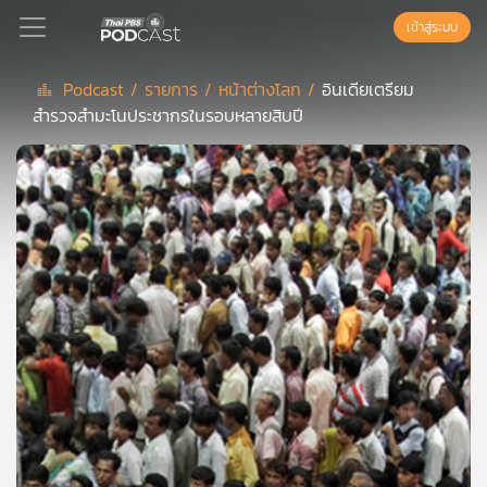
เข้าสู่ระบบ
Podcast /
รายการ /
หน้าต่างโลก /
อินเดียเตรียม
สำรวจสำมะโนประชากรในรอบหลายสิบปี
Podcast
เพล
ย์
ลิ
สต์
แนะนำ
เพล
ย์
ลิ
สต์
ของ