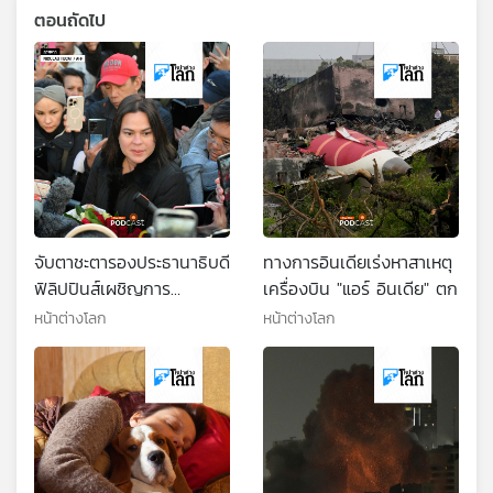
ตอนถัดไป
จับตาชะตารองประธานาธิบดี
ทางการอินเดียเร่งหาสาเหตุ
ฟิลิปปินส์เผชิญการ
เครื่องบิน "แอร์ อินเดีย" ตก
ถอดถอน
หน้าต่างโลก
หน้าต่างโลก