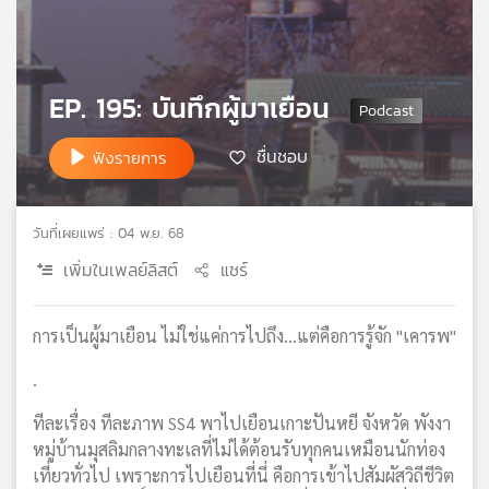
เครือ
ข่าย
วิทยุ
ไทย
EP. 195: บันทึกผู้มาเยือน
พี
บี
ชื่นชอบ
ฟังรายการ
เอส
วันที่เผยแพร่ : 04 พ.ย. 68
แผนที่
เพิ่มในเพลย์ลิสต์
แชร์
วิทยุ
เครือ
ข่าย
การเป็นผู้มาเยือน ไม่ใช่แค่การไปถึง...แต่คือการรู้จัก "เคารพ"
.
ทีละเรื่อง ทีละภาพ SS4 พาไปเยือนเกาะปันหยี จังหวัด พังงา
หมู่บ้านมุสลิมกลางทะเลที่ไม่ได้ต้อนรับทุกคนเหมือนนักท่อง
เที่ยวทั่วไป เพราะการไปเยือนที่นี่ คือการเข้าไปสัมผัสวิถีชีวิต