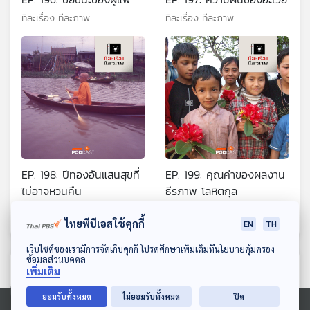
ทีละเรื่อง ทีละภาพ
ทีละเรื่อง ทีละภาพ
EP. 198: ปีทองอันแสนสุขที่
EP. 199: คุณค่าของผลงาน
ไม่อาจหวนคืน
ธีรภาพ โลหิตกุล
ทีละเรื่อง ทีละภาพ
ทีละเรื่อง ทีละภาพ
ไทยพีบีเอสใช้คุกกี้
EN
TH
ดาวน์โหลด Thai PBS Podcast Application
เว็บไซต์ของเรามีการจัดเก็บคุกกี้ โปรดศึกษาเพิ่มเติมที่นโยบายคุ้มครอง
ข้อมูลส่วนบุคคล
ตอนที่เกี่ยวข้อง
เพิ่มเติม
ยอมรับทั้งหมด
ไม่ยอมรับทั้งหมด
ปิด