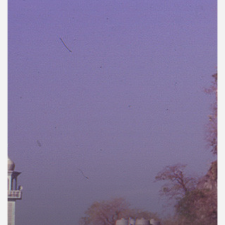
คุณ
เพลง
บทความ
ข่าว
และ
กิจกรรม
เกี่ยว
กับ
เรา