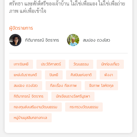
ศรัทธา และศักดิ์ศรีของเจ้าบ้าน ไม่ใช่เพื่อมอง ไม่ใช่เพื่อถ่าย
ภาพ แต่เพื่อเข้าใจ
ผู้จัดรายการ
กิติมาภรณ์ จิตราทร
สมปอง ดวงไสว
เกาะปันหยี
ประวัติศาสตร์
วัฒนธรรม
นักท่องเที่ยว
แหล่งโบราณคดี
ปันหยี
ศิลปินแห่งชาติ
พังงา
สมปอง ดวงไสว
ทีละเรื่อง ทีละภาพ
ธีรภาพ โลหิตกุล
กิติมาภรณ์ จิตราทร
นักเขียนรางวัลศรีบูรพา
กองทุนส่งเสริมงานวัฒนธรรม
กระทรวงวัฒนธรรม
หมู่บ้านมุสลิมกลางทะเล