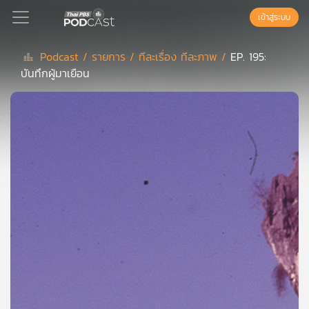
เข้าสู่ระบบ
Podcast /
รายการ /
ทีละเรื่อง ทีละภาพ /
EP. 195:
บันทึกผู้มาเยือน
Podcast
เพล
ย์
ลิ
สต์
แนะนำ
เพล
ย์
ลิ
สต์
ของ