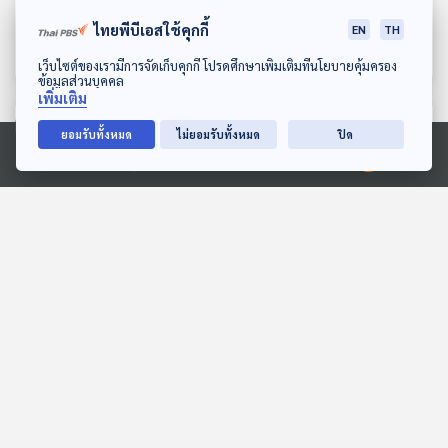
กับบทบาทในยุคปัจจุบัน
ขมขื่นในชีวิตของ ERIC
ไทยพีบีเอสใช้คุกกี้
EN
TH
CLAPTON
นักผจญเพลง Podcast
นักผจญเพลง Podcast
ดาวน์โหลด Thai PBS Podcast Application
เว็บไซต์ของเรามีการจัดเก็บคุกกี้ โปรดศึกษาเพิ่มเติมที่นโยบายคุ้มครอง
ข้อมูลส่วนบุคคล
เพิ่มเติม
ตอนที่เกี่ยวข้อง
ยอมรับทั้งหมด
ไม่ยอมรับทั้งหมด
ปิด
Ⓒ 2020 องค์การกระจายเสียงและแพร่ภาพสาธารณะแห่งประเทศไทย
EP. 59: เปิดใจ “เสือใหญ่”
EP. 72: จับตาสถานการณ์
จากจุดกำเนิด สู่วันที่หายไป
"น้ำมันดีเซล" ไม่พอใช้ ในอีก
และการกลับมาอีกครั้ง!
2 เดือน ?
นักผจญเพลง Podcast
ตอบโจทย์