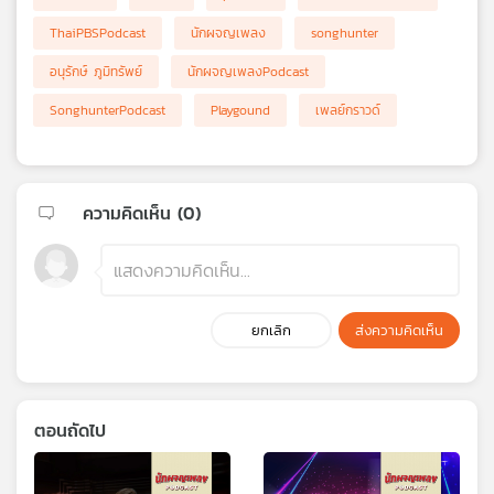
ThaiPBSPodcast
นักผจญเพลง
songhunter
อนุรักษ์ ภูมิทรัพย์
นักผจญเพลงPodcast
SonghunterPodcast
Playgound
เพลย์กราวด์
ความคิดเห็น (
0
)
ยกเลิก
ส่งความคิดเห็น
ตอนถัดไป