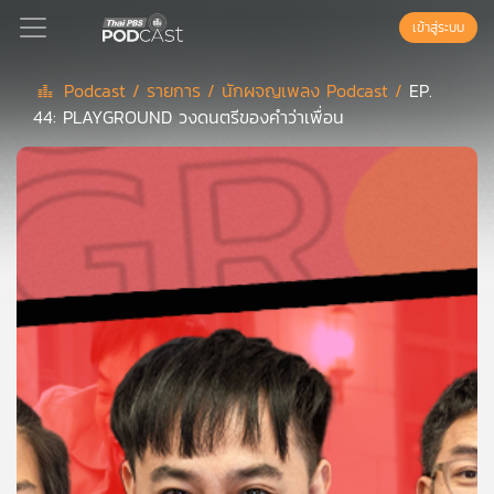
เข้าสู่ระบบ
Podcast /
รายการ /
นักผจญเพลง Podcast /
EP.
44: PLAYGROUND วงดนตรีของคำว่าเพื่อน
Podcast
เพล
ย์
ลิ
สต์
แนะนำ
เพล
ย์
ลิ
สต์
ของ