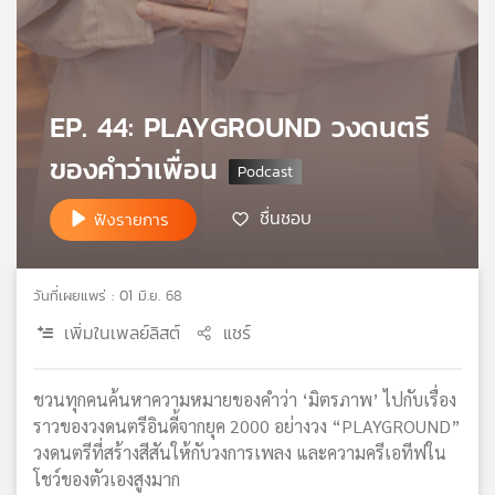
เครือ
ข่าย
วิทยุ
ไทย
EP. 44: PLAYGROUND วงดนตรี
พี
บี
ของคำว่าเพื่อน
เอส
ชื่นชอบ
ฟังรายการ
แผนที่
วิทยุ
วันที่เผยแพร่ : 01 มิ.ย. 68
เครือ
ข่าย
เพิ่มในเพลย์ลิสต์
แชร์
ชวนทุกคนค้นหาความหมายของคำว่า ‘มิตรภาพ’ ไปกับเรื่อง
ราวของวงดนตรีอินดี้จากยุค 2000 อย่างวง “PLAYGROUND”
วงดนตรีที่สร้างสีสันให้กับวงการเพลง และความครีเอทีฟใน
โชว์ของตัวเองสูงมาก