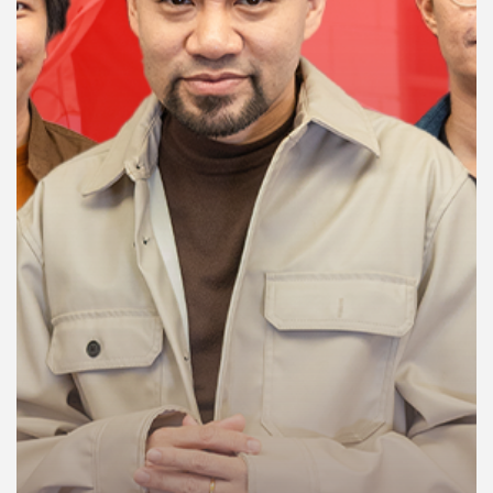
คุณ
เพลง
บทความ
ข่าว
และ
กิจกรรม
เกี่ยว
กับ
เรา