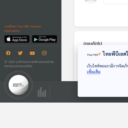
ดาวน์โหลด Thai PBS Podcast
Application
ตอนถัดไป
ไทยพีบีเอสใช
Ⓒ 2020 องค์การกระจายเสียงและแพร่ภาพ
เว็บไซต์ของเรามีการจัดเก็
สาธารณะแห่งประเทศไทย
เพิ่มเติม
EP. 51: ขุนพลร็อกตัว
พ่อ Y NOT 7
นักผจญเพลง Podcast