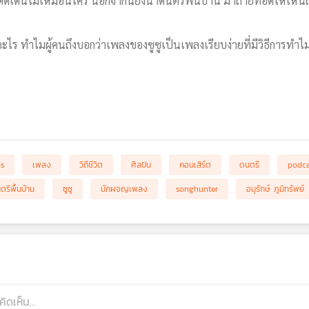
โดดเด่นไม่เหมือนใคร นอกจากนี้ยังนำดนตรีพื้นบ้าน มาถ่ายทอดให้เห็
ะไร ทำไมผู้คนถึงบอกว่าเพลงของซูซูเป็นเพลงเรียบง่ายที่มีวิธีการทำไม
bs
เพลง
วิถีชีวิต
ศิลปิน
คอนเสิร์ต
ดนตรี
podca
ตรีพื้นบ้าน
ซูซู
นักผจญเพลง
songhunter
อนุรักษ์ ภูมิทรัพย์