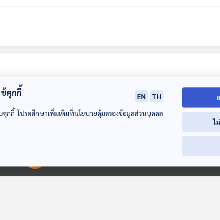
้คุกกี้
EN
TH
ย
บคุกกี้ โปรดศึกษาเพิ่มเติมที่นโยบายคุ้มครองข้อมูลส่วนบุคคล
ไม
00:00:00
00:00:00
EP. 52: Stevie
EP. 53: เปิดโลกเพลง
EP. 54: 40 ปี 
Wonder ศิลปิน
JAZZ เสียงดนตรีที่
Olarn Project
มหัศจรรย์ที่สร้าง
ฟังง่ายกว่าที่คิด
นานเฮฟวีเมทัลเ
นักผจญเพลง Podcast
นักผจญเพลง Podcast
นักผจญเพลง Po
ความสวยงามให้กับ
ไทย
โลก