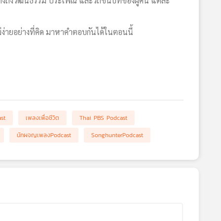
นถึงถึงวัฒนธรรม ประเพณี และวิถีชนบทของผู้คน แต่ละ
่ง่ายอย่างที่คิด มาหาคำตอบกันได้ในตอนนี้
st
เพลงเพื่อชีวิต
Thai PBS Podcast
นักผจญเพลงPodcast
SonghunterPodcast