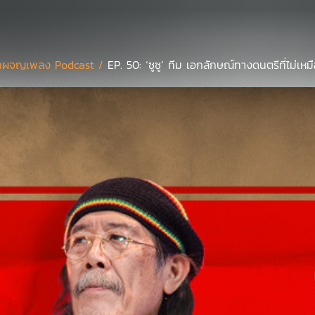
กผจญเพลง Podcast /
EP. 50: ‘ซูซู’ ทีม เอกลักษณ์ทางดนตรีที่ไม่เห