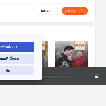
ยกเลิก
ส่งความคิดเห็น
อมรับทั้งหมด
่ยอมรับทั้งหมด
ปิด
The
EP. 55: พลังใจที่เข้ม
EP. 56: Diary ที่ซ่อน
 ตำ
แข็ง สร้างความ
อยู่ในบทเพลงของ
มือง
สำเร็จที่ปลายทาง
“น้อย พรู”
dcast
นักผจญเพลง Podcast
นักผจญเพลง Podcast