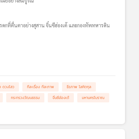
ดเผยอย่างสมบูรณ์
ดกที่ตื่นตาอย่างสุสาน จิ๋นซีฮ่องเต้ และกองทัพทหารดิน
ง ดวงไสว
ทีละเรื่อง ทีละภาพ
ธีรภาพ โลหิตกุล
กระทรวงวัฒนธรรม
จิ๋นซีฮ่องเต้
มหานครโบราณ