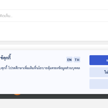
้คุกกี้
EN
TH
ย
บคุกกี้ โปรดศึกษาเพิ่มเติมที่นโยบายคุ้มครองข้อมูลส่วนบุคคล
ไม
00:00:00
00:00:00
EP. 177: เส้นทางขี่อูฐ
EP. 178: ปิงหลิง ณ
EP. 179: เสียงเ
บนภูเขาทรายหมิงซา
หวงเหอ ยอมให้เธอ
แห่งภูผาเพลิง ส