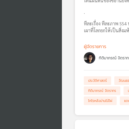
ใต้แผ่นดินของซีอานยังค
.
ทีละเรื่อง ทีละภาพ SS4
เผาที่โลกยกให้เป็นสิ่งมห
ผู้จัดรายการ
กิติมาภรณ์ จิตราท
ประวัติศาสตร์
วัฒนธ
กิติมาภรณ์ จิตราทร
ไคโรหลังม่านไม้ไผ่
แด