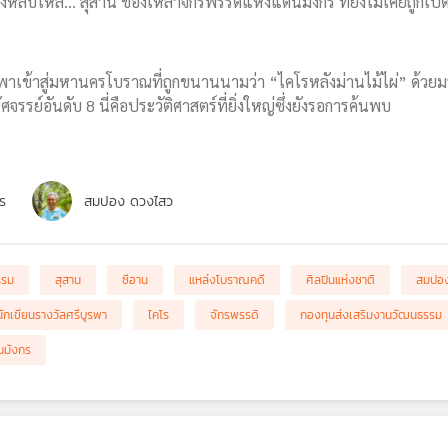
งหลับใหล... สุสาน ของเหล่าจักรพรรดิแห่งแดนมังกร ที่ยังไม่เคยถูกเปิ
 พาเข้าสู่มหานครโบราณที่ถูกขนานนามว่า “ไคโรหลังม่านไม้ไผ่” ด้วยมร
ัศจรรย์อันดับ 8 นี่คือประวัติศาสตร์ที่ยิ่งใหญ่ซึ่งยังรอการค้นพบ
ร
สมปอง ดวงไสว
รรม
สุสาน
ซีอาน
แหล่งโบราณคดี
ศิลปินแห่งชาติ
สมปอ
นักเขียนรางวัลศรีบูรพา
ไคโร
จักรพรรดิ
กองทุนส่งเสริมงานวัฒนธรรม
นมังกร