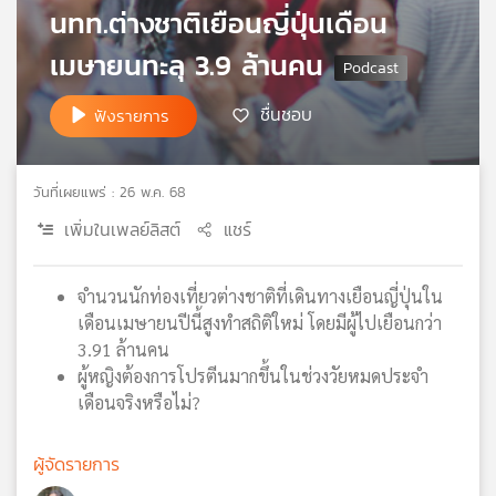
นทท.ต่างชาติเยือนญี่ปุ่นเดือน
เครือ
ข่าย
เมษายนทะลุ 3.9 ล้านคน
วิทยุ
ไทย
ชื่นชอบ
ฟังรายการ
พี
บี
เอส
วันที่เผยแพร่ : 26 พ.ค. 68
เพิ่มในเพลย์ลิสต์
แชร์
แผนที่
วิทยุ
จำนวนนักท่องเที่ยวต่างชาติที่เดินทางเยือนญี่ปุ่นใน
เครือ
เดือนเมษายนปีนี้สูงทำสถิติใหม่ โดยมีผู้ไปเยือนกว่า
ข่าย
3.91 ล้านคน
ผู้หญิงต้องการโปรตีนมากขึ้นในช่วงวัยหมดประจำ
เดือนจริงหรือไม่?
ผู้จัดรายการ