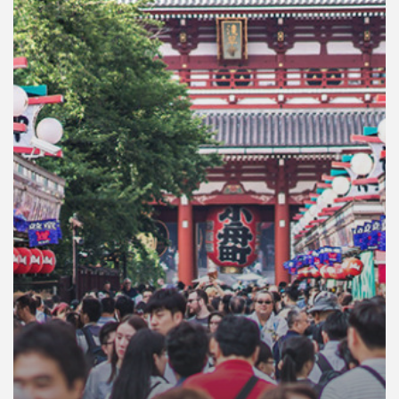
คุณ
เพลง
บทความ
ข่าว
และ
กิจกรรม
เกี่ยว
กับ
เรา