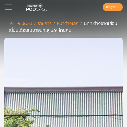
เข้าสู่ระบบ
Podcast /
รายการ /
หน้าต่างโลก /
นทท.ต่างชาติเยือน
ญี่ปุ่นเดือนเมษายนทะลุ 3.9 ล้านคน
Podcast
เพล
ย์
ลิ
สต์
แนะนำ
เพล
ย์
ลิ
สต์
ของ