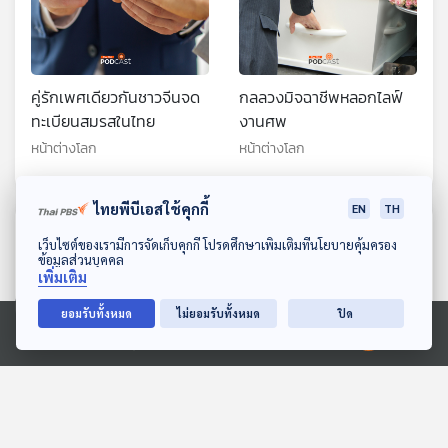
คู่รักเพศเดียวกันชาวจีนจด
กลลวงมิจฉาชีพหลอกไลฟ์
ทะเบียนสมรสในไทย
งานศพ
หน้าต่างโลก
หน้าต่างโลก
ไทยพีบีเอสใช้คุกกี้
EN
TH
ตอนที่เกี่ยวข้อง
ดาวน์โหลด Thai PBS Podcast Application
เว็บไซต์ของเรามีการจัดเก็บคุกกี้ โปรดศึกษาเพิ่มเติมที่นโยบายคุ้มครอง
ข้อมูลส่วนบุคคล
เพิ่มเติม
ยอมรับทั้งหมด
ไม่ยอมรับทั้งหมด
ปิด
Ⓒ 2020 องค์การกระจายเสียงและแพร่ภาพสาธารณะแห่งประเทศไทย