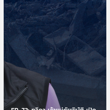
คุณ
เพลง
บทความ
ข่าว
และ
กิจกรรม
เกี่ยว
กับ
เรา
EP. 73: ทวิดา เจ้าแม่ภัยพิบัติ เปิด