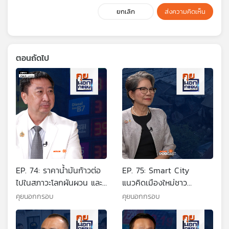
ยกเลิก
ส่งความคิดเห็น
ตอนถัดไป
EP. 74: ราคาน้ำมันก้าวต่อ
EP. 75: Smart City
ไปในสภาวะโลกผันผวน และ
แนวคิดเมืองใหม่ชาว
สงครามที่ยืดเยื้อ
คลองเตย
คุยนอกกรอบ
คุยนอกกรอบ