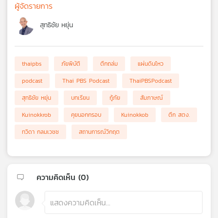
ผู้จัดรายการ
สุทธิชัย หยุ่น
thaipbs
ภัยพิบัติ
ตึกถล่ม
แผ่นดินไหว
podcast
Thai PBS Podcast
ThaiPBSPodcast
สุทธิชัย หยุ่น
บทเรียน
กู้ภัย
สัมภาษณ์
Kuinokkrob
คุยนอกกรอบ
Kuinokkob
ตึก สตง.
ทวิดา กลมเวชช
สถานการณ์วิกฤต
ความคิดเห็น (
0
)