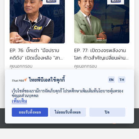
EP. 76: บิ๊กเต่า "มือปราบ
EP. 77: เปิดวงจรพลังงาน
คดีดัง" เปิดเบื้องหลัง "สาง
โลก ก้าวสำคัญเปลี่ยนผ่าน
ปมร้อน"
พลังงานไทย
คุยนอกกรอบ
คุยนอกกรอบ
ไทยพีบีเอสใช้คุกกี้
EN
TH
ดาวน์โหลด Thai PBS Podcast Application
เว็บไซต์ของเรามีการจัดเก็บคุกกี้ โปรดศึกษาเพิ่มเติมที่นโยบายคุ้มครอง
ตอนที่เกี่ยวข้อง
ข้อมูลส่วนบุคคล
เพิ่มเติม
ยอมรับทั้งหมด
ไม่ยอมรับทั้งหมด
ปิด
Ⓒ 2020 องค์การกระจายเสียงและแพร่ภาพสาธารณะแห่งประเทศไทย