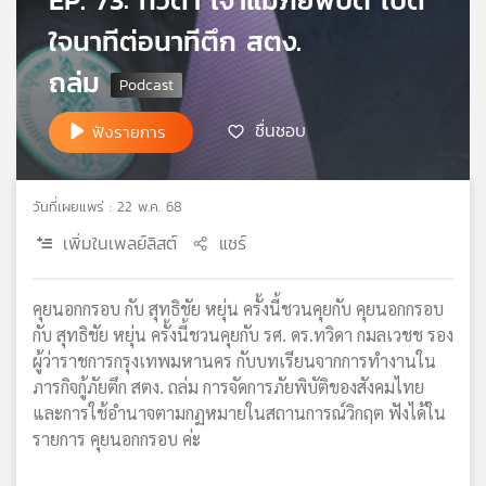
เครือ
ใจนาทีต่อนาทีตึก สตง.
ข่าย
วิทยุ
ถล่ม
ไทย
พี
ชื่นชอบ
ฟังรายการ
บี
เอส
วันที่เผยแพร่ : 22 พ.ค. 68
เพิ่มในเพลย์ลิสต์
แชร์
แผนที่
วิทยุ
เครือ
คุยนอกกรอบ กับ สุทธิชัย หยุ่น ครั้งนี้ชวนคุยกับ คุยนอกกรอบ
ข่าย
กับ สุทธิชัย หยุ่น ครั้งนี้ชวนคุยกับ รศ. ดร.ทวิดา กมลเวชช รอง
ผู้ว่าราชการกรุงเทพมหานคร กับบทเรียนจากการทำงานใน
ภารกิจกู้ภัยตึก สตง. ถล่ม การจัดการภัยพิบัติของสังคมไทย
และการใช้อำนาจตามกฏหมายในสถานการณ์วิกฤต ฟังได้ใน
รายการ คุยนอกกรอบ ค่ะ