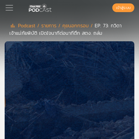
เข้าสู่ระบบ
Podcast /
รายการ /
คุยนอกกรอบ /
EP. 73: ทวิดา
เจ้าแม่ภัยพิบัติ เปิดใจนาทีต่อนาทีตึก สตง. ถล่ม
Podcast
เพล
ย์
ลิ
สต์
แนะนำ
เพล
ย์
ลิ
สต์
ของ