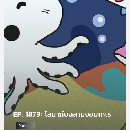
คุณ
เพลง
บทความ
ข่าว
และ
กิจกรรม
เกี่ยว
กับ
EP. 1879: โลมากับฉลามจอมเกเร
เรา