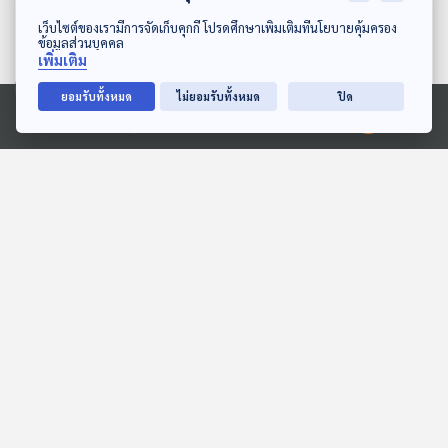
ดาวน์โหลด Thai PBS Podcast Application
เว็บไซต์ของเรามีการจัดเก็บคุกกี้ โปรดศึกษาเพิ่มเติมที่นโยบายคุ้มครอง
ข้อมูลส่วนบุคคล
เพิ่มเติม
ยอมรับทั้งหมด
ไม่ยอมรับทั้งหมด
ปิด
Ⓒ 2020 องค์การกระจายเสียงและแพร่ภาพสาธารณะแห่งประเทศไทย
EP. 171: ปุณยภัทร มานะสิน
EP. 2040: ทำไมเจอแดด
| รอบ 13.00 | วันเด็ก 2569
แล้วต้อง ฮัดเชิ้ว!
Podcaster ตัวน้อย
พระอาทิตย์ยิ้มแฉ่ง
EP. 2: ล่องไพร เทวรูปชาว
EP. 1948: ต้นไม้อะไรฉี่ได้