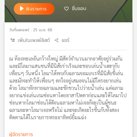
เครือ
ชื่นชอบ
ฟังรายการ
ข่าย
วิทยุ
ไทย
วันที่เผยแพร่ : 25 เม.ย. 68
พี
เพิ่มในเพลย์ลิสต์
แชร์
บี
เอส
ณ ท้องทะเลอันกว้างใหญ่ มีสัตว์จำนวนมากอาศัยอยู่ร่วมกัน
และมีโลมาแสนซนที่มีนิสัยร่าเริงและชอบเล่นน้ำเฮฮากับ
แผนที่
เพื่อนๆ วันหนึ่ง โลมาได้พบกับฉลามจอมเกเรที่มีนิสัยขี้เล่น
วิทยุ
และมักจะทำให้เพื่อนๆ ตกใจอยู่เสมอจนไม่มีใครอยากเล่น
เครือ
ด้วย โลมาทักทายฉลามและชักชวนไปว่ายน้ำเล่น แต่ฉลาม
ข่าย
อยากแข่งเล่นเกมซ่อนหาโดยอาสาปิดตาก่อนและให้โลมาไป
ซ่อนหากโลมาซ่อนได้ดีจนฉลามหาไม่เจอก็จะเป็นผู้ชนะ
ฉลามจะหาโลมาเจอหรือไม่ และจะเกิดอะไรขึ้นกับทั้งสอง
ติดตามได้ในรายการพระอาทิตย์ยิ้มแฉ่ง
ผู้จัดรายการ