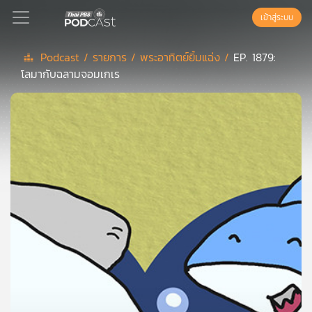
เข้าสู่ระบบ
Podcast /
รายการ /
พระอาทิตย์ยิ้มแฉ่ง /
EP. 1879:
โลมากับฉลามจอมเกเร
Podcast
เพล
ย์
ลิ
สต์
แนะนำ
เพล
ย์
ลิ
สต์
ของ