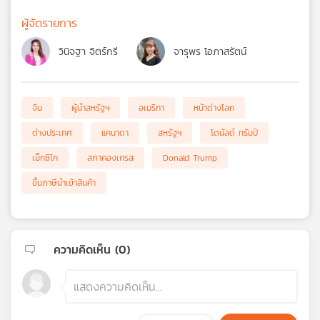
ผู้จัดรายการ
วินิจฐา จิตร์กรี
จารุพร โอภาสรัตน์
จีน
ผู้นำสหรัฐฯ
อเมริกา
หน้าต่างโลก
ต่างประเทศ
แคนาดา
สหรัฐฯ
โดนัลด์ ทรัมป์
เม็กซิโก
สภาคองเกรส
Donald Trump
ขึ้นภาษีนำเข้าสินค้า
ความคิดเห็น (
0
)