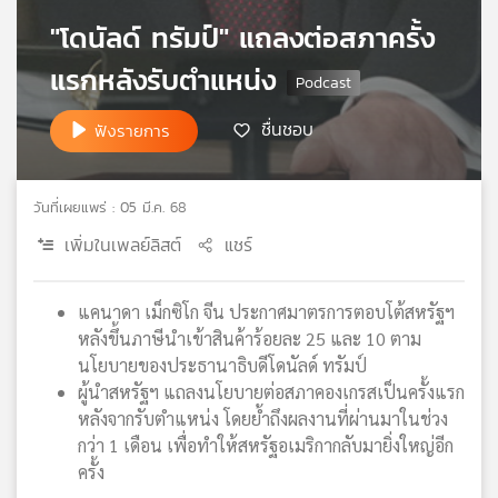
เครือ
"โดนัลด์ ทรัมป์" แถลงต่อสภาครั้ง
ข่าย
แรกหลังรับตำแหน่ง
วิทยุ
ไทย
พี
ชื่นชอบ
ฟังรายการ
บี
เอส
วันที่เผยแพร่ : 05 มี.ค. 68
เพิ่มในเพลย์ลิสต์
แชร์
แผนที่
วิทยุ
เครือ
แคนาดา เม็กซิโก จีน ประกาศมาตรการตอบโต้สหรัฐฯ
ข่าย
หลังขึ้นภาษีนำเข้าสินค้าร้อยละ 25 และ 10 ตาม
นโยบายของประธานาธิบดีโดนัลด์ ทรัมป์
ผู้นำสหรัฐฯ แถลงนโยบายต่อสภาคองเกรสเป็นครั้งแรก
หลังจากรับตำแหน่ง โดยย้ำถึงผลงานที่ผ่านมาในช่วง
กว่า 1 เดือน เพื่อทำให้สหรัฐอเมริกากลับมายิ่งใหญ่อีก
ครั้ง