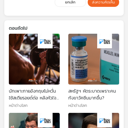
ยกเลิก
ส่งความคิดเห็น
ตอนถัดไป
นักเพาะกายอังกฤษไม่หวั่น
สหรัฐฯ หัดระบาดเพราะคน
ใช้สเตียรอยด์ต่อ หลังหัวใจ
กังขาวัคซีนมากขึ้น?
ล้มเหลวตอนอายุ 30 ปี
หน้าต่างโลก
หน้าต่างโลก