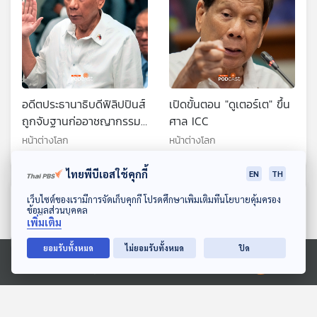
อดีตประธานาธิบดีฟิลิปปินส์
เปิดขั้นตอน "ดูเตอร์เต" ขึ้น
ถูกจับฐานก่ออาชญากรรม
ศาล ICC
ต่อมนุษยชาติ
หน้าต่างโลก
หน้าต่างโลก
ไทยพีบีเอสใช้คุกกี้
EN
TH
ดาวน์โหลด Thai PBS Podcast Application
ตอนที่เกี่ยวข้อง
เว็บไซต์ของเรามีการจัดเก็บคุกกี้ โปรดศึกษาเพิ่มเติมที่นโยบายคุ้มครอง
ข้อมูลส่วนบุคคล
เพิ่มเติม
ยอมรับทั้งหมด
ไม่ยอมรับทั้งหมด
ปิด
Ⓒ 2020 องค์การกระจายเสียงและแพร่ภาพสาธารณะแห่งประเทศไทย