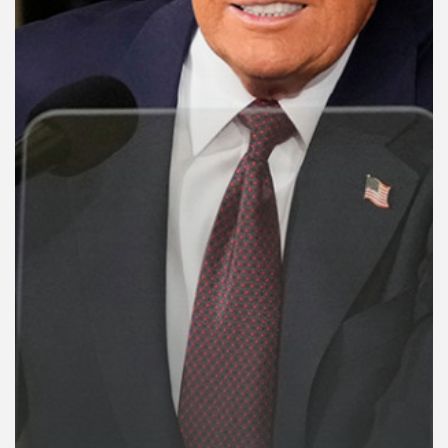
คุณ
เพลง
บทความ
ข่าว
และ
กิจกรรม
เกี่ยว
กับ
เรา