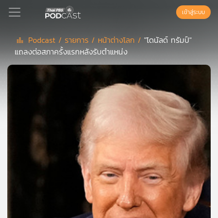
เข้าสู่ระบบ
Podcast /
รายการ /
หน้าต่างโลก /
"โดนัลด์ ทรัมป์"
แถลงต่อสภาครั้งแรกหลังรับตำแหน่ง
Podcast
เพล
ย์
ลิ
สต์
แนะนำ
เพล
ย์
ลิ
สต์
ของ