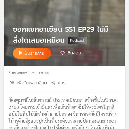
เครือ
ข่าย
วิทยุ
ไทย
ซอกแซกอาเซียน SS1 EP29 ไม่มี
พี
สิ่งใดเสมอเหมือน
บี
เอส
ชื่นชอบ
ฟังรายการ
แผนที่
วิทยุ
วันที่เผยแพร่ : 29 เม.ย. 68
เครือ
เพิ่มในเพลย์ลิสต์
แชร์
ข่าย
วัดอตุมาชิในมัณฑะเลย์ ประเทศเมียนมา สร้างขึ้นในปี พ.ศ.
2400 โดยพระเจ้ามินดงเพื่อเก็บรักษาคัมภีร์พระไตรปิฎกสี่
ฉบับในหีบไม้สักจำหลักลายปิดทอง วิหารของวัดมีโครงสร้าง
ไม้กรุด้วยอิฐและปูนปั้นที่ประดับลวดลายปิดทองและกระจก
ละเอียด คล้ายศิลปะยุโรป ซึ่งต่างจากวัดอื่นๆ ในเมืองที่เน้น