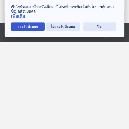
แล้วรวยจ้า
ทีละเรื่อง ทีละภาพ
ทีละเรื่อง ทีละภาพ
ดาวน์โหลด Thai PBS Podcast Application
เว็บไซต์ของเรามีการจัดเก็บคุกกี้ โปรดศึกษาเพิ่มเติมที่นโยบายคุ้มครอง
ข้อมูลส่วนบุคคล
เพิ่มเติม
ตอนที่เกี่ยวข้อง
ยอมรับทั้งหมด
ไม่ยอมรับทั้งหมด
ปิด
Ⓒ 2020 องค์การกระจายเสียงและแพร่ภาพสาธารณะแห่งประเทศไทย
EP. 268: ที่สุดของศรัทธา
EP. 13: Iran2 อินไซด์อิหร่าน
ทิเบต ณ มหาวิหารโจคัง
บาตรปิดแต่ใจเปิดกับเรื่อง
ราวล้ำเลิศท้องถิ่นเปอร์เซีย
เที่ยวมีเรื่อง กับหมอบัญชา
Beyond Chronicles