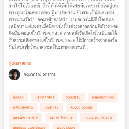
การใช้ไม้เป็นหลัก สิ่งที่ทำให้วัดนี้พิเศษคือเพชรเม็ดใหญ่บน
พระอุณาโลมของพระปฏิมาประธาน ซึ่งพระเจ้ามินดงทรง
พระนามวัดว่า "อตุมาชิ" แปลว่า "งามอย่างไม่มีสิ่งใดเสมอ
เหมือน" แต่เพชรเม็ดนี้หายไปในช่วงจลาจลก่อนที่อังกฤษจะ
ยึดมัณฑะเลย์ในปี พ.ศ. 2428 ภายหลังวัดเกิดไฟไหม้และได้
รับความเสียหาย แต่ในปี พ.ศ. 2538 ได้มีการสร้างจำลองวัด
ขึ้นใหม่เพื่อรักษาความเป็นมาของสถานที่
ผู้จัดรายการ
กิติมาภรณ์ จิตราทร
เมียนมา
ประวัติศาสตร์
วัฒนธรรม
แหล่งโบราณคดี
ศิลปินแห่งชาติ
มัณฑะเลย์
สมปอง ดวงไสว
ทีละเรื่อง ทีละภาพ
ธีรภาพ โลหิตกุล
กิติมาภรณ์ จิตราทร
นักเขียนรางวัลศรีบูรพา
พระเจ้ามินดง