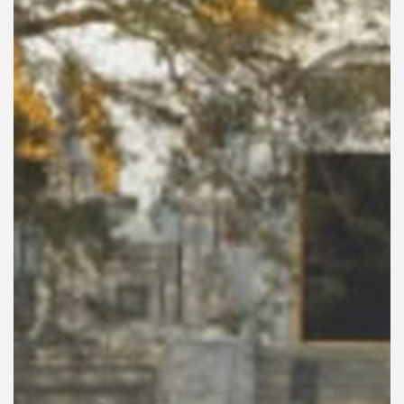
คุณ
เพลง
บทความ
ข่าว
และ
กิจกรรม
เกี่ยว
กับ
เรา