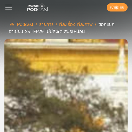
เข้าสู่ระบบ
Podcast /
รายการ /
ทีละเรื่อง ทีละภาพ /
ซอกแซก
อาเซียน SS1 EP29 ไม่มีสิ่งใดเสมอเหมือน
Podcast
เพล
ย์
ลิ
สต์
แนะนำ
เพล
ย์
ลิ
สต์
ของ