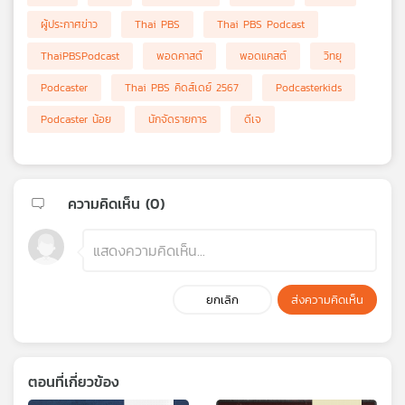
เครือ
ผู้ประกาศข่าว
Thai PBS
Thai PBS Podcast
ข่าย
ThaiPBSPodcast
พอดคาสต์
พอดแคสต์
วิทยุ
วิทยุ
ไทย
Podcaster
Thai PBS คิดส์เดย์ 2567
Podcasterkids
พี
บี
Podcaster น้อย
นักจัดรายการ
ดีเจ
เอส
ความคิดเห็น (
0
)
แผนที่
วิทยุ
เครือ
ข่าย
ยกเลิก
ส่งความคิดเห็น
ตอนที่เกี่ยวข้อง