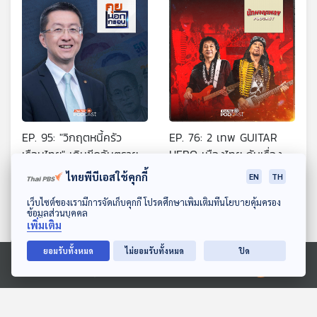
EP. 95: "วิกฤตหนี้ครัว
EP. 76: 2 เทพ GUITAR
เรือนไทย" เกินขีดอันตราย
HERO เมืองไทย กับเรื่องที่
คอกีตาร์ต้องรู้
คุยนอกกรอบ
นักผจญเพลง Podcast
ไทยพีบีเอสใช้คุกกี้
EN
TH
ดาวน์โหลด Thai PBS Podcast Application
เว็บไซต์ของเรามีการจัดเก็บคุกกี้ โปรดศึกษาเพิ่มเติมที่นโยบายคุ้มครอง
ข้อมูลส่วนบุคคล
เพิ่มเติม
ยอมรับทั้งหมด
ไม่ยอมรับทั้งหมด
ปิด
Ⓒ 2020 องค์การกระจายเสียงและแพร่ภาพสาธารณะแห่งประเทศไทย