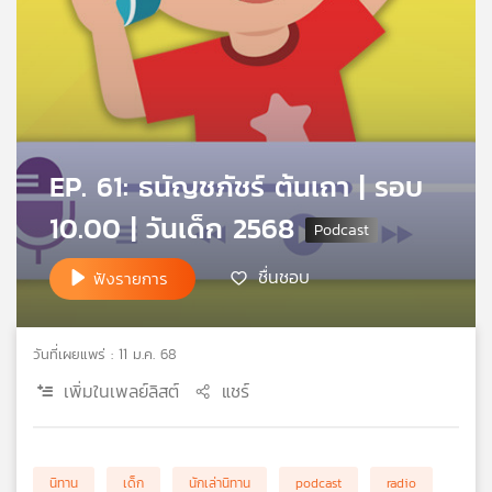
คุณ
เพลง
บทความ
EP. 61: ธนัญชภัชร์ ต้นเถา | รอบ
10.00 | วันเด็ก 2568
ข่าว
ชื่นชอบ
ฟังรายการ
และ
กิจกรรม
วันที่เผยแพร่ : 11 ม.ค. 68
เกี่ยว
เพิ่มในเพลย์ลิสต์
แชร์
กับ
เรา
นิทาน
เด็ก
นักเล่านิทาน
podcast
radio