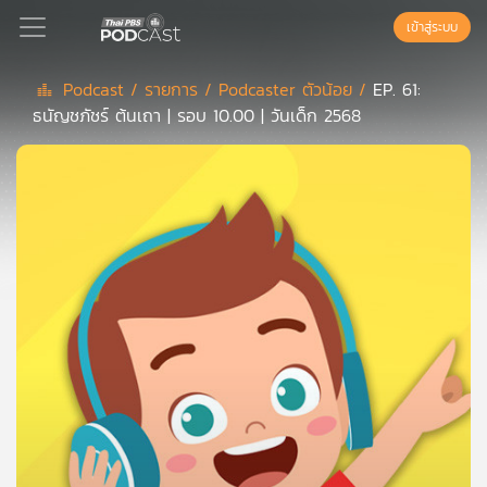
เข้าสู่ระบบ
Podcast /
รายการ /
Podcaster ตัวน้อย /
EP. 61:
ธนัญชภัชร์ ต้นเถา | รอบ 10.00 | วันเด็ก 2568
Podcast
เพล
ย์
ลิ
สต์
แนะนำ
เพล
ย์
ลิ
สต์
ของ