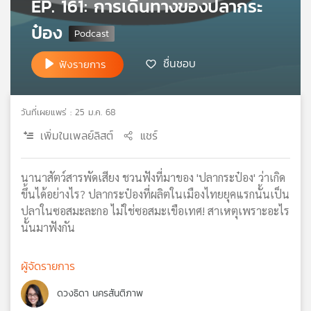
EP. 161: การเดินทางของปลากระ
เครือ
ป๋อง
ข่าย
วิทยุ
ไทย
ชื่นชอบ
ฟังรายการ
พี
บี
เอส
วันที่เผยแพร่ : 25 ม.ค. 68
เพิ่มในเพลย์ลิสต์
แชร์
แผนที่
วิทยุ
นานาสัตว์สารพัดเสียง ชวนฟังที่มาของ 'ปลากระป๋อง' ว่าเกิด
เครือ
ขึ้นได้อย่างไร? ปลากระป๋องที่ผลิตในเมืองไทยยุคแรกนั้นเป็น
ข่าย
ปลาในซอสมะละกอ ไม่ใช่ซอสมะเขือเทศ! สาเหตุเพราะอะไร
นั้นมาฟังกัน
ผู้จัดรายการ
ดวงธิดา นครสันติภาพ