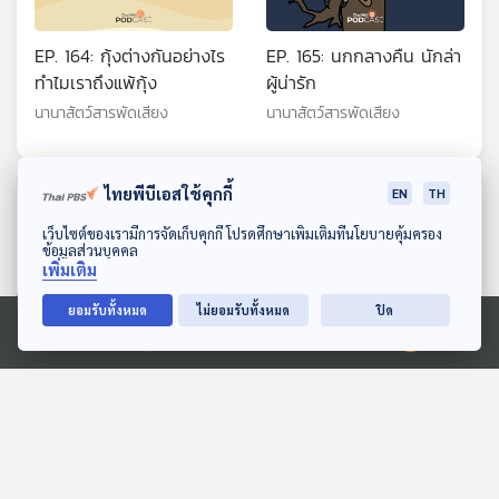
EP. 164: กุ้งต่างกันอย่างไร
EP. 165: นกกลางคืน นักล่า
ทำไมเราถึงแพ้กุ้ง
ผู้น่ารัก
นานาสัตว์สารพัดเสียง
นานาสัตว์สารพัดเสียง
ไทยพีบีเอสใช้คุกกี้
EN
TH
ตอนที่เกี่ยวข้อง
ดาวน์โหลด Thai PBS Podcast Application
เว็บไซต์ของเรามีการจัดเก็บคุกกี้ โปรดศึกษาเพิ่มเติมที่นโยบายคุ้มครอง
ข้อมูลส่วนบุคคล
เพิ่มเติม
ยอมรับทั้งหมด
ไม่ยอมรับทั้งหมด
ปิด
Ⓒ 2020 องค์การกระจายเสียงและแพร่ภาพสาธารณะแห่งประเทศไทย
EP. 2012: พยักหน้า...ภาษา
บทเรียนในป่าใหญ่ของโจโจ้
ลับกิ้งก่า
สื่อเสียงนิทาน : นิทานเด็กเล็ก