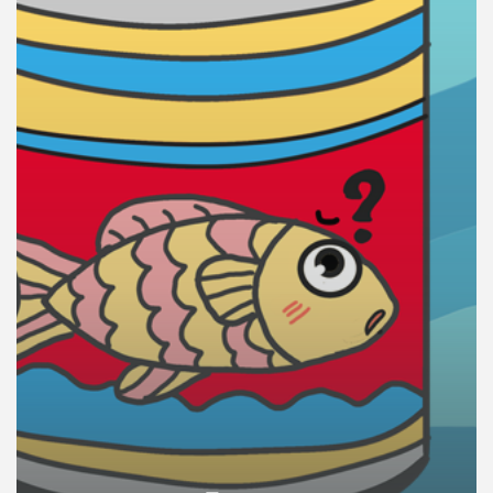
คุณ
เพลง
บทความ
ข่าว
และ
กิจกรรม
เกี่ยว
กับ
เรา