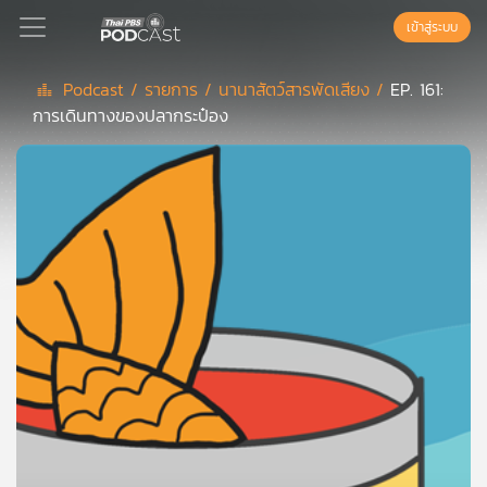
เข้าสู่ระบบ
Podcast /
รายการ /
นานาสัตว์สารพัดเสียง /
EP. 161:
การเดินทางของปลากระป๋อง
Podcast
เพล
ย์
ลิ
สต์
แนะนำ
เพล
ย์
ลิ
สต์
ของ