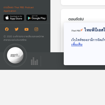
ดาวน์โหลด Thai PBS Podcast
Application
ตอนถัดไป
ไทยพีบีเอสใช
Ⓒ 2020 องค์การกระจายเสียงและแพร่ภาพ
เว็บไซต์ของเรามีการจัดเก็
สาธารณะแห่งประเทศไทย
เพิ่มเติม
EP. 168: เพรียงหิน
สัตว์ตัวน้อยที่ไม่ใช่
หอยและหิน
นานาสัตว์สารพัดเสียง
ตอนที่เกี่ยวข้อง