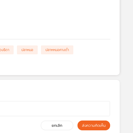
วงธิดา
ปลาหมอ
ปลาหหมอคางดำ
ยกเลิก
ส่งความคิดเห็น