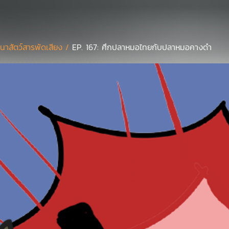
นาสัตว์สารพัดเสียง /
EP. 167: ศึกปลาหมอไทยกับปลาหมอคางดำ