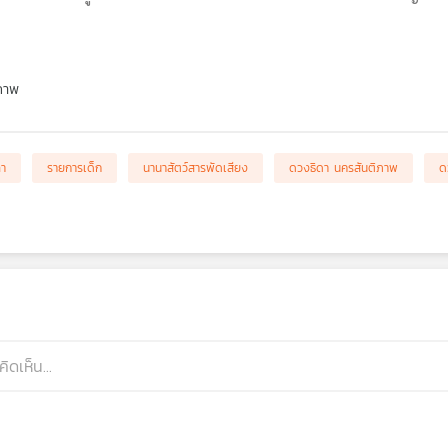
ภาพ
า
รายการเด็ก
นานาสัตว์สารพัดเสียง
ดวงธิดา นครสันติภาพ
ด