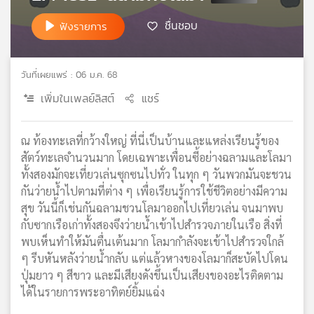
เครือ
ชื่นชอบ
ฟังรายการ
ข่าย
วิทยุ
ไทย
วันที่เผยแพร่ : 06 ม.ค. 68
พี
บี
เพิ่มในเพลย์ลิสต์
แชร์
เอส
ณ ท้องทะเลที่กว้างใหญ่ ที่นี่เป็นบ้านและแหล่งเรียนรู้ของ
สัตว์ทะเลจำนวนมาก โดยเฉพาะเพื่อนซี้อย่างฉลามและโลมา
แผนที่
ทั้งสองมักจะเที่ยวเล่นซุกซนไปทั่ว ในทุก ๆ วันพวกมันจะชวน
วิทยุ
กันว่ายน้ำไปตามที่ต่าง ๆ เพื่อเรียนรู้การใช้ชีวิตอย่างมีความ
เครือ
ข่าย
สุข วันนี้ก็เช่นกันฉลามชวนโลมาออกไปเที่ยวเล่น จนมาพบ
กับซากเรือเก่าทั้งสองจึงว่ายน้ำเข้าไปสำรวจภายในเรือ สิ่งที่
พบเห็นทำให้มันตื่นเต้นมาก โลมากำลังจะเข้าไปสำรวจใกล้
ๆ รีบหันหลังว่ายน้ำกลับ แต่แล้วหางของโลมาก็สะบัดไปโดน
ปุ่มยาว ๆ สีขาว และมีเสียงดังขึ้นเป็นเสียงของอะไรติดตาม
ได้ในรายการพระอาทิตย์ยิ้มแฉ่ง