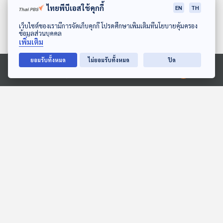
ไทยพีบีเอสใช้คุกกี้
EN
TH
ดาวน์โหลด Thai PBS Podcast Application
เว็บไซต์ของเรามีการจัดเก็บคุกกี้ โปรดศึกษาเพิ่มเติมที่นโยบายคุ้มครอง
ข้อมูลส่วนบุคคล
เพิ่มเติม
ยอมรับทั้งหมด
ไม่ยอมรับทั้งหมด
ปิด
Ⓒ 2020 องค์การกระจายเสียงและแพร่ภาพสาธารณะแห่งประเทศไทย
ตื่นเต้นกับฝูงควายป่า
EP. 238: หมาใน ฝูงนักล่า
แห่งป่าเอเชีย
สื่อเสียงนิทาน : นิทานเด็กเล็ก
นานาสัตว์สารพัดเสียง