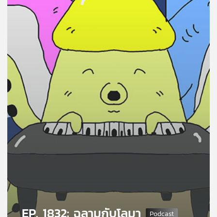
คุณ
เพลง
บทความ
ข่าว
และ
กิจกรรม
เกี่ยว
กับ
เรา
EP. 1832: ฉลามกับโลมา