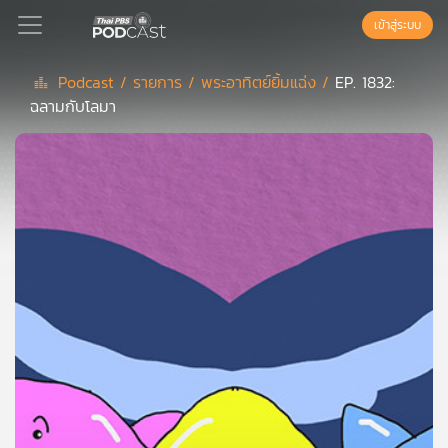
เข้าสู่ระบบ
Podcast /
รายการ /
พระอาทิตย์ยิ้มแฉ่ง /
EP. 1832:
ฉลามกับโลมา
Podcast
เพล
ย์
ลิ
สต์
แนะนำ
เพล
ย์
ลิ
สต์
ของ