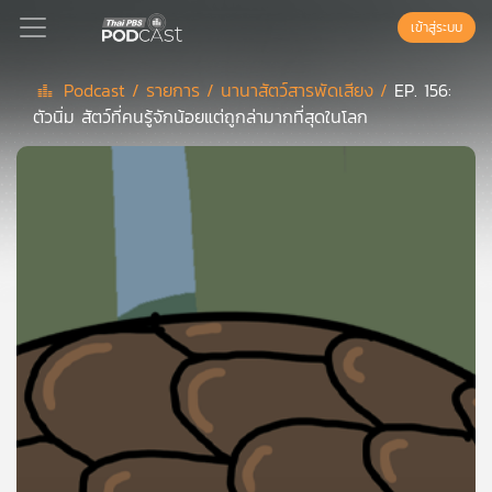
เข้าสู่ระบบ
Podcast /
รายการ /
นานาสัตว์สารพัดเสียง /
EP. 156:
ตัวนิ่ม สัตว์ที่คนรู้จักน้อยแต่ถูกล่ามากที่สุดในโลก
Podcast
เพล
ย์
ลิ
สต์
แนะนำ
เพล
ย์
ลิ
สต์
ของ