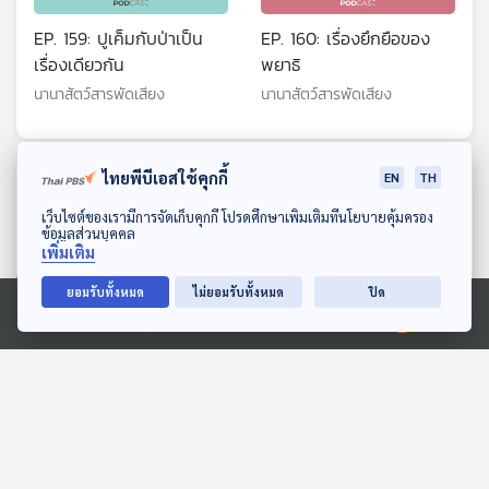
EP. 159: ปูเค็มกับป่าเป็น
EP. 160: เรื่องยึกยือของ
เรื่องเดียวกัน
พยาธิ
นานาสัตว์สารพัดเสียง
นานาสัตว์สารพัดเสียง
ไทยพีบีเอสใช้คุกกี้
EN
TH
ตอนที่เกี่ยวข้อง
ดาวน์โหลด Thai PBS Podcast Application
เว็บไซต์ของเรามีการจัดเก็บคุกกี้ โปรดศึกษาเพิ่มเติมที่นโยบายคุ้มครอง
ข้อมูลส่วนบุคคล
เพิ่มเติม
ยอมรับทั้งหมด
ไม่ยอมรับทั้งหมด
ปิด
Ⓒ 2020 องค์การกระจายเสียงและแพร่ภาพสาธารณะแห่งประเทศไทย
EP. 213: สัตว์เลี้ยงลูกด้วย
สงครามฟันขาว
นมที่มีพิษ
สื่อเสียงนิทาน : นิทานเด็กเล็ก
นานาสัตว์สารพัดเสียง