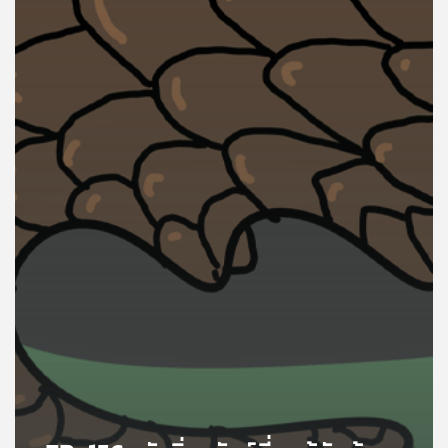
คุณ
เพลง
บทความ
ข่าว
และ
กิจกรรม
เกี่ยว
กับ
เรา