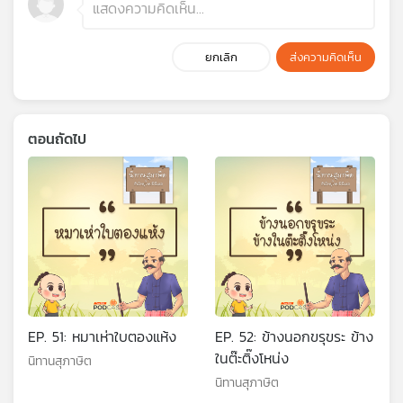
ยกเลิก
ส่งความคิดเห็น
ตอนถัดไป
EP. 51: หมาเห่าใบตองแห้ง
EP. 52: ข้างนอกขรุขระ ข้าง
ในต๊ะติ๊งโหน่ง
นิทานสุภาษิต
นิทานสุภาษิต