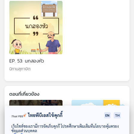
EP. 53: นกสองหัว
นิทานสุภาษิต
ตอนที่เกี่ยวข้อง
ไทยพีบีเอสใช้คุกกี้
EN
TH
ดาวน์โหลด Thai PBS Podcast Application
เว็บไซต์ของเรามีการจัดเก็บคุกกี้ โปรดศึกษาเพิ่มเติมที่นโยบายคุ้มครอง
ข้อมูลส่วนบุคคล