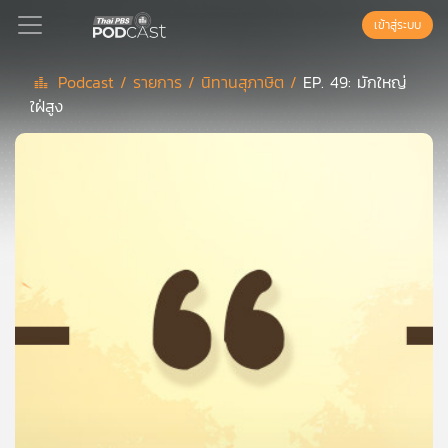
เข้าสู่ระบบ
Podcast /
รายการ /
นิทานสุภาษิต /
EP. 49: มักใหญ่
ใฝ่สูง
Podcast
เพล
ย์
ลิ
สต์
แนะนำ
เพล
ย์
ลิ
สต์
ของ