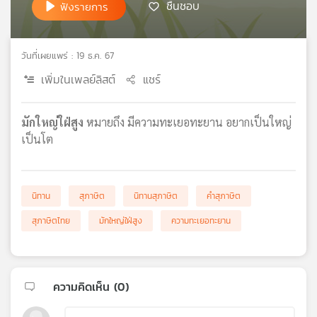
ชื่นชอบ
ฟังรายการ
เครือ
ข่าย
วิทยุ
วันที่เผยแพร่ : 19 ธ.ค. 67
ไทย
พี
เพิ่มในเพลย์ลิสต์
แชร์
บี
เอส
มักใหญ่ใฝ่สูง
หมายถึง มีความทะเยอทะยาน อยากเป็นใหญ่
เป็นโต
แผนที่
วิทยุ
เครือ
นิทาน
สุภาษิต
นิทานสุภาษิต
คำสุภาษิต
ข่าย
สุภาษิตไทย
มักใหญ่ใฝ่สูง
ความทะเยอทะยาน
ความคิดเห็น (
0
)