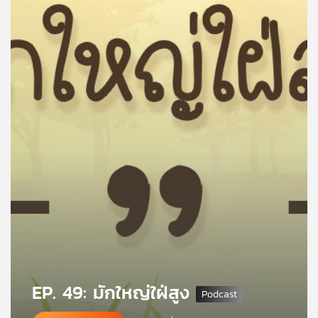
คุณ
เพลง
บทความ
ข่าว
และ
กิจกรรม
เกี่ยว
กับ
เรา
EP. 49: มักใหญ่ใฝ่สูง