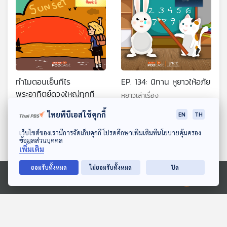
ทำไมตอนเย็นทีไร
EP. 134: นิทาน หูยาวให้อภัย
พระอาทิตย์ดวงใหญ่ทุกที
หูยาวเล่าเรื่อง
พระอาทิตย์ยิ้มแฉ่ง
ไทยพีบีเอสใช้คุกกี้
EN
TH
ดาวน์โหลด Thai PBS Podcast Application
เว็บไซต์ของเรามีการจัดเก็บคุกกี้ โปรดศึกษาเพิ่มเติมที่นโยบายคุ้มครอง
ข้อมูลส่วนบุคคล
เพิ่มเติม
ยอมรับทั้งหมด
ไม่ยอมรับทั้งหมด
ปิด
Ⓒ 2020 องค์การกระจายเสียงและแพร่ภาพสาธารณะแห่งประเทศไทย
EP. 175: วุฒิภัทร ช่วยชัย |
EP. 223: หมายักษ์ ตัวใหญ่