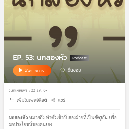
คุณ
เพลง
บทความ
EP. 53: นกสองหัว
ข่าว
ชื่นชอบ
ฟังรายการ
และ
กิจกรรม
วันที่เผยแพร่ : 22 ธ.ค. 67
เพิ่มในเพลย์ลิสต์
แชร์
เกี่ยว
กับ
เรา
นกสองหัว
หมายถึง ทำตัวเข้ากับสองฝ่ายที่เป็นศัตรูกัน เพื่อ
ผลประโยชน์ของตนเอง