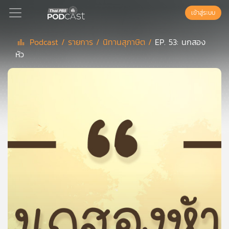
เข้าสู่ระบบ
Podcast /
รายการ /
นิทานสุภาษิต /
EP. 53: นกสอง
หัว
Podcast
เพล
ย์
ลิ
สต์
แนะนำ
เพล
ย์
ลิ
สต์
ของ