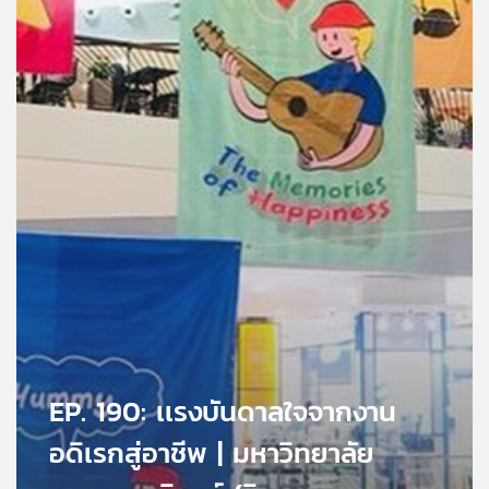
คุณ
เพลง
บทความ
ข่าว
และ
กิจกรรม
เกี่ยว
EP. 190: เเรงบันดาลใจจากงาน
กับ
เรา
อดิเรกสู่อาชีพ | มหาวิทยาลัย