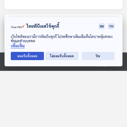
ตอนที่เกี่ยวข้อง
ไทยพีบีเอสใช้คุกกี้
EN
TH
ดาวน์โหลด Thai PBS Podcast Application
เว็บไซต์ของเรามีการจัดเก็บคุกกี้ โปรดศึกษาเพิ่มเติมที่นโยบายคุ้มครอง
ข้อมูลส่วนบุคคล
เพิ่มเติม
ยอมรับทั้งหมด
ไม่ยอมรับทั้งหมด
ปิด
Ⓒ 2020 องค์การกระจายเสียงและแพร่ภาพสาธารณะแห่งประเทศไทย
EP. 59: เปิดใจ “เสือใหญ่”
EP. 385: Bösendorfer
จากจุดกำเนิด สู่วันที่หายไป
เปียโนสายเลือดออสเตรีย
และการกลับมาอีกครั้ง!
นักผจญเพลง Podcast
Gen Z & Classical Music