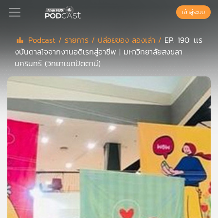
เข้าสู่ระบบ
Podcast /
รายการ /
ปล่อยของ ลองเล่า /
EP. 190: เเร
งบันดาลใจจากงานอดิเรกสู่อาชีพ | มหาวิทยาลัยสงขลา
Podcast
นครินทร์ (วิทยาเขตปัตตานี)
เพล
ย์
ลิ
สต์
แนะนำ
เพล
ย์
ลิ
สต์
ของ