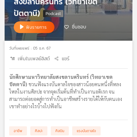
สงขลานครินทร์ (วิทยาเขต
เครือ
ปัตตานี)
ข่าย
วิทยุ
ชื่นชอบ
ฟังรายการ
ไทย
พี
บี
เอส
วันที่เผยแพร่ : 05 ธ.ค. 67
เพิ่มในเพลย์ลิสต์
แชร์
แผนที่
วิทยุ
นักศึกษามหาวิทยาลัยสงขลานครินทร์ (วิทยาเขต
เครือ
ปัตตานี)
ชวนฟังแรงบันดาลใจของสาวน้อยคนหนึ่งที่หลง
ข่าย
ไหลในงานศิลปะ จากจุดเริ่มต้นที่ทำเป็นงานอดิเรก จน
สามารถต่อยอดสู่การทำเป็นอาชีพสร้างรายได้ให้กับตนเอง
เขาทำอย่างไรบ้างไปฟังกัน
อาชีพ
ศิลปะ
ศิลปิน
แรงบันดาลใจ