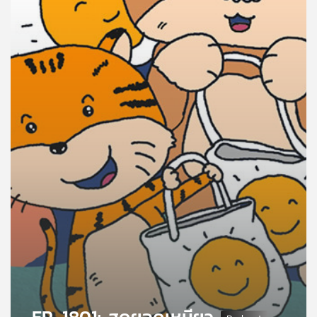
คุณ
เพลง
บทความ
ข่าว
และ
กิจกรรม
เกี่ยว
กับ
เรา
EP. 1801: สุดยอดเหมียว