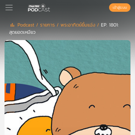
เข้าสู่ระบบ
Podcast /
รายการ /
พระอาทิตย์ยิ้มแฉ่ง /
EP. 1801:
สุดยอดเหมียว
Podcast
เพล
ย์
ลิ
สต์
แนะนำ
เพล
ย์
ลิ
สต์
ของ