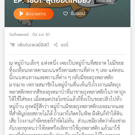
เครือ
ชื่นชอบ
ข่าย
ฟังรายการ
วิทยุ
ไทย
พี
วันที่เผยแพร่ : 03 ธ.ค. 67
บี
เพิ่มในเพลย์ลิสต์
แชร์
เอส
ณ หมู่บ้านเล็กๆ แห่งหนึ่ง เคยเป็นหมู่บ้านที่สะอาด ไม่มีขยะ
แผนที่
ทิ้งเกลื่อนกลาดตามถนนหรือตามสถานที่ต่าง ๆ เลย แต่ตอน
วิทยุ
นี้ถนนหนทางและสถานที่ต่าง ๆ กลับมีขยะถุงพลาสติก
เครือ
มากมาย เพราะสมาชิกในหมู่บ้านตื่นเต้นกับโรงงานผลิตถุง
ข่าย
พลาสติกหลากสีของลุงหมาป่าที่มาขายถุงพลาสติกในราคาถูก
ให้ใช้ใส่ของ เมื่อหมดประโยชน์แล้วก็ทิ้งเป็นขยะปลิวไปทั่ว
หมู่บ้าน ลุงหมีรู้สึกว่า หมู่บ้านมีขยะถุงพลาสติกเยอะมากและ
ที่สำคัญย่อยสลายไม่ได้ ถ้าเผาก็เกิดควันพิษ ฝังดินก็ทำให้ดิน
เสีย โรงงานกำจัดขยะก็กำจัดไม่ทัน ส่วนเหมียวคิดว่าต้องช่วย
กันบอกทุกคนว่าให้ลดหรือเลิกการใช้ถุงพลาสติก แล้วมาใช้