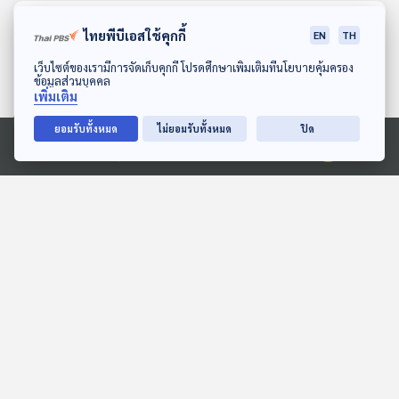
ตอนที่เกี่ยวข้อง
ไทยพีบีเอสใช้คุกกี้
EN
TH
ดาวน์โหลด Thai PBS Podcast Application
เว็บไซต์ของเรามีการจัดเก็บคุกกี้ โปรดศึกษาเพิ่มเติมที่นโยบายคุ้มครอง
ข้อมูลส่วนบุคคล
เพิ่มเติม
ยอมรับทั้งหมด
ไม่ยอมรับทั้งหมด
ปิด
Ⓒ 2020 องค์การกระจายเสียงและแพร่ภาพสาธารณะแห่งประเทศไทย
EP. 128: นิทาน ปูตูบุมบุง –
EP. 2024: ทำไมผลไม้สุก...
ขนมคริสต์มาสจากฟิลิปปินส์
ต้องโชว์สีสัน
หูยาวเล่าเรื่อง
พระอาทิตย์ยิ้มแฉ่ง