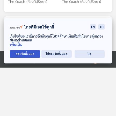
The Coach (ห้องที่ปรึกษา)
The Coach (ห้องที่ปรึกษา)
ตอนที่เกี่ยวข้อง
ไทยพีบีเอสใช้คุกกี้
EN
TH
ดาวน์โหลด Thai PBS Podcast Application
เว็บไซต์ของเรามีการจัดเก็บคุกกี้ โปรดศึกษาเพิ่มเติมที่นโยบายคุ้มครอง
ข้อมูลส่วนบุคคล
เพิ่มเติม
ยอมรับทั้งหมด
ไม่ยอมรับทั้งหมด
ปิด
Ⓒ 2020 องค์การกระจายเสียงและแพร่ภาพสาธารณะแห่งประเทศไทย
EP. 103: "ศิลปะ" บันทึกของ
EP. 1228: ก็ไม่ได้อยากเข้าใจ
ยุคสมัยและความเข้าใจ
ผิดถูกไม่รู้ แค่อยากชนะ
ตนเอง - ผ้าป่าน สิริมา
เท่านั้น
Made My Day วันนี้ดีที่สุด
โรงหมอ