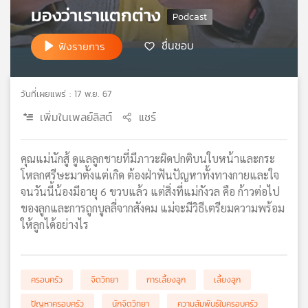
มองว่าเราแตกต่าง
เครือ
ข่าย
ชื่นชอบ
วิทยุ
ฟังรายการ
ไทย
พี
บี
วันที่เผยแพร่ : 17 พ.ย. 67
เอส
เพิ่มในเพลย์ลิสต์
แชร์
แผนที่
คุณแม่นักสู้ ดูแลลูกชายที่มีภาวะผิดปกติบนใบหน้าและกระ
วิทยุ
โหลกศรีษะมาตั้งแต่เกิด ต้องฝ่าฟันปัญหาทั้งทางกายและใจ
เครือ
จนวันนี้น้องมีอายุ 6 ขวบแล้ว แต่สิ่งที่แม่กังวล คือ ก้าวต่อไป
ข่าย
ของลูกและการถูกบูลลี่จากสังคม แม่จะมีวิธีเตรียมความพร้อม
ให้ลูกได้อย่างไร
ครอบครัว
จิตวิทยา
การเลี้ยงลูก
เลี้ยงลูก
ปัญหาครอบครัว
นักจิตวิทยา
ความสัมพันธ์ในครอบครัว