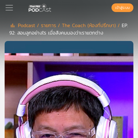
เข้าสู่ระบบ
Podcast /
รายการ /
The Coach (ห้องที่ปรึกษา) /
EP.
92: สอนลูกอย่างไร เมื่อสังคมมองว่าเราแตกต่าง
Podcast
เพล
ย์
ลิ
สต์
แนะนำ
เพล
ย์
ลิ
สต์
ของ