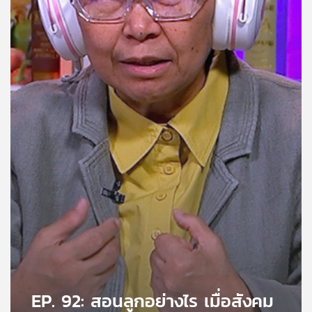
คุณ
เพลง
บทความ
ข่าว
และ
กิจกรรม
เกี่ยว
กับ
เรา
EP. 92: สอนลูกอย่างไร เมื่อสังคม