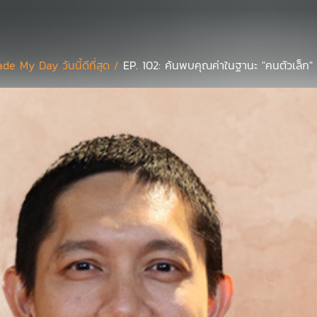
de My Day วันนี้ดีที่สุด /
EP. 102: ค้นพบคุณค่าในฐานะ "คนตัวเล็ก" -