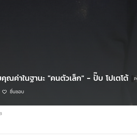
คุณค่าในฐานะ "คนตัวเล็ก" - ปั๊บ โปเตโต้
ชื่นชอบ
68