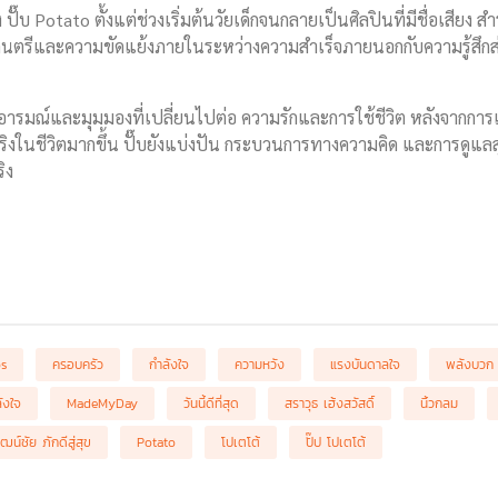
๊บ Potato ตั้งแต่ช่วงเริ่มต้นวัยเด็กจนกลายเป็นศิลปินที่มีชื่อเสียง สำ
นตรีและความขัดแย้งภายในระหว่างความสำเร็จภายนอกกับความรู้สึกส
รมณ์และมุมมองที่เปลี่ยนไปต่อ ความรักและการใช้ชีวิต หลังจากการเ
ิงในชีวิตมากขึ้น ปั๊บยังแบ่งปัน กระบวนการทางความคิด และการดูแล
ิง
bs
ครอบครัว
กำลังใจ
ความหวัง
แรงบันดาลใจ
พลังบวก
ังใจ
MadeMyDay
วันนี้ดีที่สุด
สราวุธ เฮ้งสวัสดิ์
นิ้วกลม
ัฒน์ชัย ภักดีสู่สุข
Potato
โปเตโต้
ปั๊ป โปเตโต้