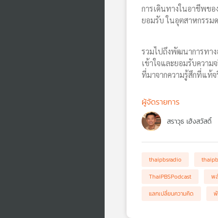
การเดินทางในอาชีพของ ปั
ยอมรับ ในอุตสาหกรรมด
รวมไปถึงพัฒนาการทางอา
เข้าใจและยอมรับความจร
ที่มาจากความรู้สึกที่แท้จร
ผู้จัดรายการ
สราวุธ เฮ้งสวัสดิ์
thaipbsradio
thaip
ThaiPBSPodcast
พล
แลกเปลี่ยนความคิด
พ