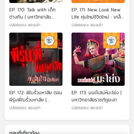
EP. 170: Talk with เด็ก
EP. 171: New Look New
ต่างถิ่น | มหาวิทยาลัย
Life หุ่นใหม่ชีวิตใหม่ : เคล็ด
สงขลานครินทร์ (วิทยาเขต
ไม่ลับของคีโต |
ปล่อยของ ลองเล่า
ปล่อยของ ลองเล่า
ปัตตานี)
มหาวิทยาลัยทักษิณ
EP. 172: ผีในรั้วมหาลัย ตอน
EP. 173: มนต์เสน่ห์มะโย่ง |
ผีรุ่นพี่ในรั้วมหาลัย |
มหาวิทยาลัยราชภัฏยะลา
มหาวิทยาลัยเทคโนโลยีราช
ปล่อยของ ลองเล่า
ปล่อยของ ลองเล่า
มงคลศรีวิชัย
ตอนที่เกี่ยวข้อง