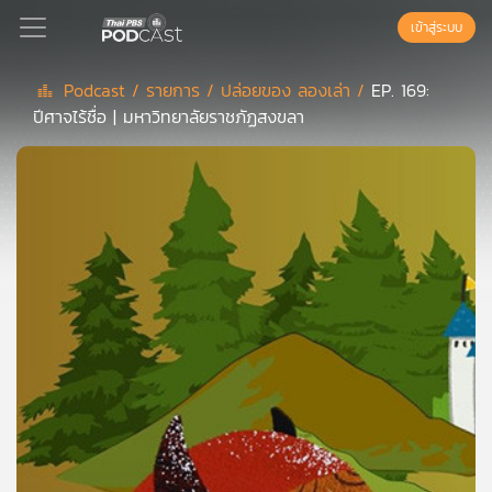
เข้าสู่ระบบ
Podcast /
รายการ /
ปล่อยของ ลองเล่า /
EP. 169:
ปีศาจไร้ชื่อ | มหาวิทยาลัยราชภัฏสงขลา
Podcast
เพล
ย์
ลิ
สต์
แนะนำ
เพล
ย์
ลิ
สต์
ของ