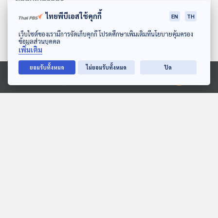
ไทยพีบีเอสใช้คุกกี้
EN
TH
ดาวน์โหลด Thai PBS Podcast Application
เว็บไซต์ของเรามีการจัดเก็บคุกกี้ โปรดศึกษาเพิ่มเติมที่นโยบายคุ้มครอง
ข้อมูลส่วนบุคคล
เพิ่มเติม
ยอมรับทั้งหมด
ไม่ยอมรับทั้งหมด
ปิด
Ⓒ 2020 องค์การกระจายเสียงและแพร่ภาพสาธารณะแห่งประเทศไทย
พบกับละองและละมั่ง
EP. 2068: เขี้ยวพิษของ
ตะขาบ... ซ่อนอยู่ตรงไหนนะ
สื่อเสียงนิทาน : นิทานเด็กเล็ก
พระอาทิตย์ยิ้มแฉ่ง