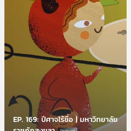
คุณ
เพลง
บทความ
ข่าว
และ
กิจกรรม
เกี่ยว
กับ
เรา
EP. 169: ปีศาจไร้ชื่อ | มหาวิทยาลัย
ราชภัฏสงขลา