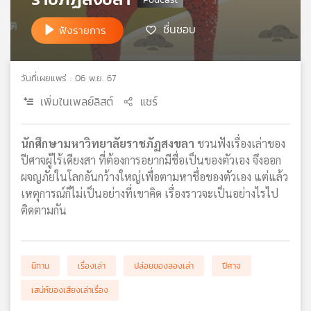
เครือ
ชื่นชอบ
ฟังรายการ
ข่าย
วิทยุ
ไทย
พี
วันที่เผยแพร่ : 06 พ.ย. 67
บี
เพิ่มในเพลย์ลิสต์
แชร์
เอส
นักศึกษามหาวิทยาลัยราชภัฏสงขลา
ชวนฟังเรื่องเล่าของ
แผนที่
ปีศาจผู้ไร้เดียงสา ที่ต้องการอยากมีชื่อเป็นของตัวเอง จึงออก
วิทยุ
ผจญภัยในโลกอันกว้างใหญ่เพื่อตามหาชื่อของตัวเอง แต่แล้ว
เครือ
เหตุการณ์ก็ไม่เป็นอย่างที่เขาคิด เรื่องราวจะเป็นอย่างไรไป
ข่าย
ติดตามกัน
นิทาน
เรื่องเล่า
ปล่อยของลองเล่า
ปีศาจ
เสน่ห์ของเสียงเล่าเรื่อง