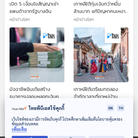
เปิด 5 เงื่อนไขสัญญาเช่า
เกาหลีใต้ทุ่มเงินกว่าหมื่น
แพนด้าจากรัฐบาลจีน
ล้านบาท แก้ปัญหาคนเหงา
และตายอย่างโดดเดี่ยว
หน้าต่างโลก
หน้าต่างโลก
มิจฉาชีพอินเดียสร้าง
เกาหลีใต้เตรียมทดลอง
ธนาคารปลอมหลอกเงินคน
จำกัดเวลาเที่ยวหมู่บ้าน
หางาน
โบราณ
หน้าต่างโลก
หน้าต่างโลก
ไทยพีบีเอสใช้คุกกี้
EN
TH
ดาวน์โหลด Thai PBS Podcast Application
เว็บไซต์ของเรามีการจัดเก็บคุกกี้ โปรดศึกษาเพิ่มเติมที่นโยบายคุ้มครอง
ข้อมูลส่วนบุคคล
เพิ่มเติม
ตอนที่เกี่ยวข้อง