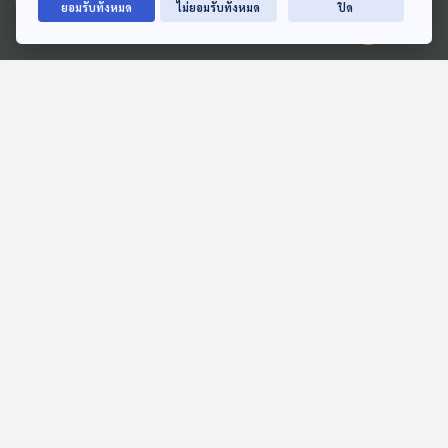
ยอมรับทั้งหมด
ไม่ยอมรับทั้งหมด
ปิด
Ⓒ 2020 องค์การกระจายเสียงและแพร่ภาพสาธารณะแห่งประเทศไทย
แมวร้านอุปกรณ์ก่อสร้าง
สหรัฐฯ เปิดพิมพ์เขียวฐาน
เดินทางข้ามรัฐ
บนดวงจันทร์
หน้าต่างโลก
หน้าต่างโลก