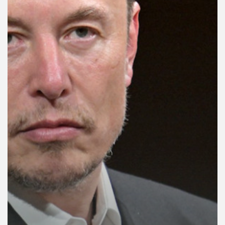
คุณ
เพลง
บทความ
ข่าว
และ
กิจกรรม
เกี่ยว
กับ
เรา