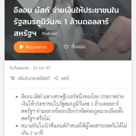
เครือ
อีลอน มัสก์ จ่ายเงินให้ประชาชนใน
ข่าย
รัฐสมรภูมิวันละ 1 ล้านดอลลาร์
วิทยุ
ไทย
สหรัฐฯ
พี
บี
ชื่นชอบ
ฟังรายการ
เอส
วันที่เผยแพร่ : 23 ต.ค. 67
แผนที่
วิทยุ
เพิ่มในเพลย์ลิสต์
แชร์
เครือ
ข่าย
อีลอน มัสก์ มหาเศรษฐีเบอร์หนึ่งของโลก ประกาศจ่าย
เงินให้ประชาชนในรัฐสมรภูมิวันละ 1 ล้านดอลลาร์
สหรัฐฯ ท่ามกลางข้อถกเถียงว่าขัดต่อกฎหมายเลือกตั้ง
สหรัฐฯ หรือไม่
สนามบินในนิวซีแลนด์กำหนดให้ผู้โดยสารกอดกันได้ไม่
เกิน 3 นาที