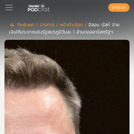
เข้าสู่ระบบ
Podcast /
รายการ /
หน้าต่างโลก /
อีลอน มัสก์ จ่าย
เงินให้ประชาชนในรัฐสมรภูมิวันละ 1 ล้านดอลลาร์สหรัฐฯ
Podcast
เพล
ย์
ลิ
สต์
แนะนำ
เพล
ย์
ลิ
สต์
ของ