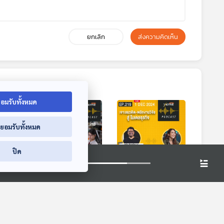
ยกเลิก
ส่งความคิดเห็น
อมรับทั้งหมด
่ยอมรับทั้งหมด
ปิด
ศาสน
EP. 218: พ่ายแพ้แค่
EP. 219: เจาะ
าม
ชั่วคราว ไม่ได้ยืนยาว
แนวคิด-พลิกงานวิจัย
่น
ชั่วชีวิต
สู่ โมเดลธุรกิจ
cast
The Active Podcast
The Active Podcast