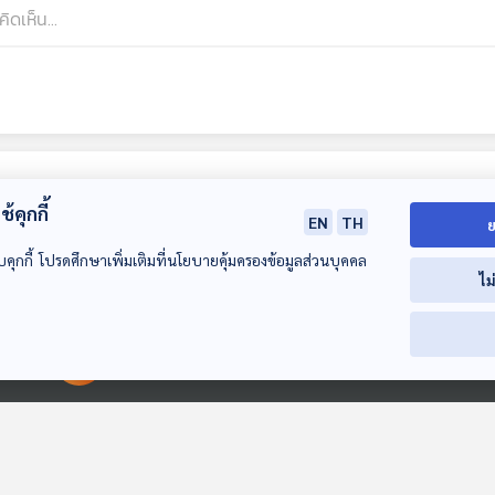
้คุกกี้
EN
TH
ย
บคุกกี้ โปรดศึกษาเพิ่มเติมที่นโยบายคุ้มครองข้อมูลส่วนบุคคล
ไม
00:00:00
00:00:00
EP. 214: วงจรลูซ
EP. 216: เมืองแห่ง
EP. 217: ชาติ 
เซอร์เกิดขึ้น ตั้งอยู่
โอกาส ของ
นิยม กับดัก คว
ดับไป ไม่มีใครแพ้
ใคร...เมืองเป็นธรรม
กลัว ความเป็นอื
The Active Podcast
The Active Podcast
The Active Pod
ตลอดไปและจะไม่เป็น
สร้างได้กี่โมง