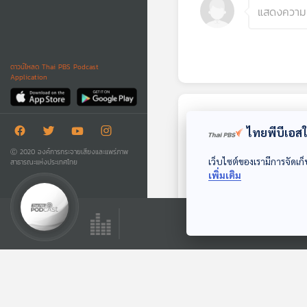
ดาวน์โหลด Thai PBS Podcast
Application
ตอนถัดไป
ไทยพีบีเอสใช
Ⓒ 2020 องค์การกระจายเสียงและแพร่ภาพ
เว็บไซต์ของเรามีการจัดเก็
สาธารณะแห่งประเทศไทย
เพิ่มเติม
EP. 213: คดีตากใบ
บทเรียนวัฒนธรรม
ลอยนวลพ้นผิด
The Active Podcast