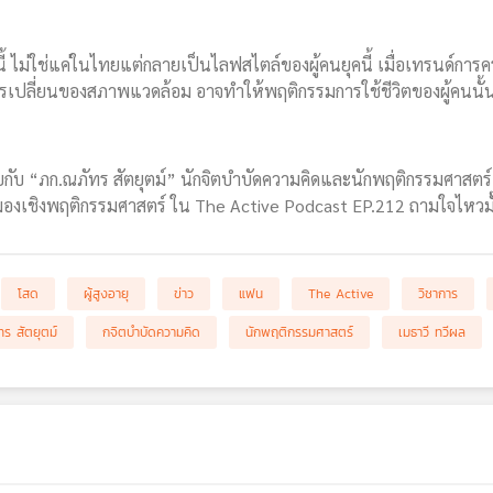
้ ไม่ใช่แค่ในไทยแต่กลายเป็นไลฟสไตล์ของผู้คนยุคนี้ เมื่อเทรนด์การค
ปรเปลี่ยนของสภาพแวดล้อม อาจทำให้พฤติกรรมการใช้ชีวิตของผู้คนนั้น
กับ “ภก.ณภัทร สัตยุตม์” นักจิตบำบัดความคิดและนักพฤติกรรมศาสตร์ 
มองเชิงพฤติกรรมศาสตร์ ใน The Active Podcast EP.212 ถามใจไหวมั๊ย
โสด
ผู้สูงอายุ
ข่าว
แฟน
The Active
วิชาการ
ร สัตยุตม์
กจิตบำบัดความคิด
นักพฤติกรรมศาสตร์
เมธาวี ทวีผล