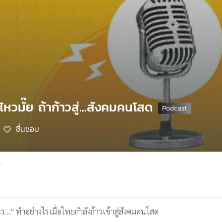
หวมั๊ย ถ้าก้าวสู่...สังคมคนโสด
ชื่นชอบ
7
าไร..." ทำอย่างไรเมื่อไทยกำลังก้าวเข้าสู่สังคมคนโสด