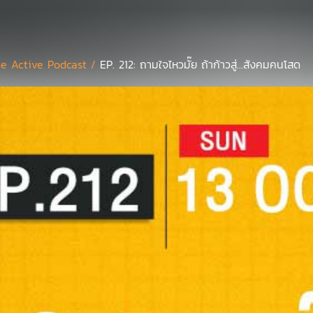
e Active Podcast /
EP. 212: ถามใจไหวมั๊ย ถ้าก้าวสู่...สังคมคนโสด